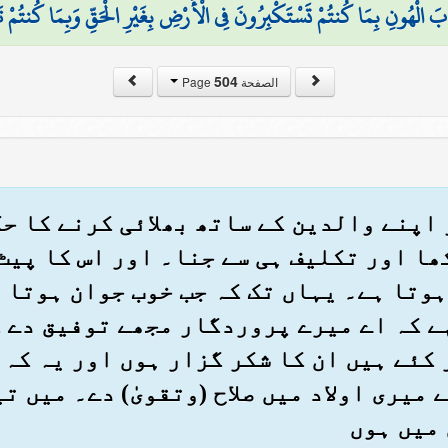
بَ الْهُونِ بِمَا كُنتُمْ تَسْتَكْبِرُونَ فِي الْأَرْضِ بِغَيْرِ الْحَقِّ وَبِمَا كُنتُمْ 
504
الصفحة Page
کو اپنے والدین کے ساتھ بھلائی کرنے کا ح
ھا اور تکلیف ہی سے جنا۔ اور اس کا پیٹ
وتا ہے۔ یہاں تک کہ جب خوب جوان ہوتا 
ے کہ اے میرے پروردگار مجھے توفیق دے ک
 کئے ہیں ان کا شکر گزار ہوں اور یہ کہ 
میری اولاد میں صلاح (وتقویٰ) دے۔ میں ت
میں ہوں