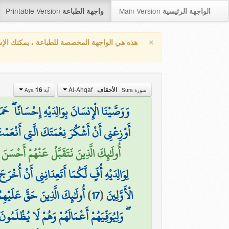
Printable Version
Main Version
الواجهة الرئيسية
واجهة الطباعة
×
هذه هي الواجهة المخصصة للطباعة ، يمكنك الإ
Al-Ahqaf
الأحقاف
16
سورة Sura
آية Aya
وَوَصَّيْنَا الْإِنسَانَ بِوَالِدَيْهِ إِحْسَانًا ۖ حَمَل
أَوْزِعْنِي أَنْ أَشْكُرَ نِعْمَتَكَ الَّتِي أَنْعَمْتَ
أُولَٰئِكَ الَّذِينَ نَتَقَبَّلُ عَنْهُمْ أَحْسَن
لِوَالِدَيْهِ أُفٍّ لَّكُمَا أَتَعِدَانِنِي أَنْ أُخْر
الْأَوَّلِينَ
(
17
)
أُولَٰئِكَ الَّذِينَ حَقَّ عَلَيْهِ
ۖ وَلِيُوَفِّيَهُمْ أَعْمَالَهُمْ وَهُمْ لَا يُظْلَمُونَ