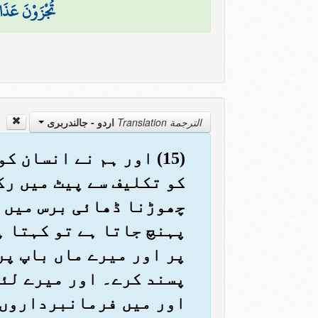
تُجْزَوْنَ عَذَا
الترجمة Translation
اردو - جالندربرى
(15) اور ہم نے انسان 
کو تکلیف سے پیٹ میں رک
چھوڑنا ڈھائی برس میں ہ
پہنچ جاتا ہے تو کہتا ہ
پر اور میرے ماں باپ پر
پسند کرے۔ اور میرے لئے 
اور میں فرمانبرداروں 