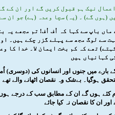
کے اعمال نیک ہم قبول کریں گے اور ان کے 
ں (ہوں گے) ۔ (یہ) سچا وعدہ (ہے) جو ان س
نے ماں باپ سے کہا کہ اُف اُف! تم مجھے یہ 
بہت سے لوگ مجھ سے پہلے گزر چکے ہیں۔ او
ہتے) تھے کہ کم بخت ایمان لا۔ خدا کا وع
ی کہانیاں ہیں
 کے بارے میں جنوں اور انسانوں کی (دوسری) اُ
حقق ہوگیا۔ بےشک وہ نقصان اٹھانے والے تھے
 کام کئے ہوں گے ان کے مطابق سب کے درجے ہو
 اور ان کا نقصان نہ کیا جائے