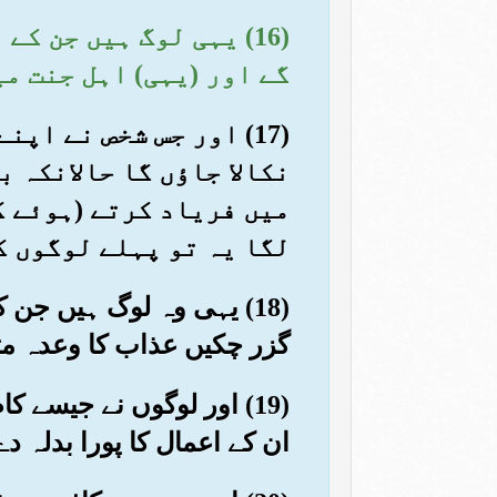
(16) یہی لوگ ہیں جن 
گے اور (یہی) اہل جنت می
(17) اور جس شخص نے اپ
نکالا جاؤں گا حالانکہ 
میں فریاد کرتے (ہوئے ک
لگا یہ تو پہلے لوگوں ک
(18) یہی وہ لوگ ہیں جن
گزر چکیں عذاب کا وعدہ مت
(19) اور لوگوں نے جیسے
ان کے اعمال کا پورا بدلہ دے