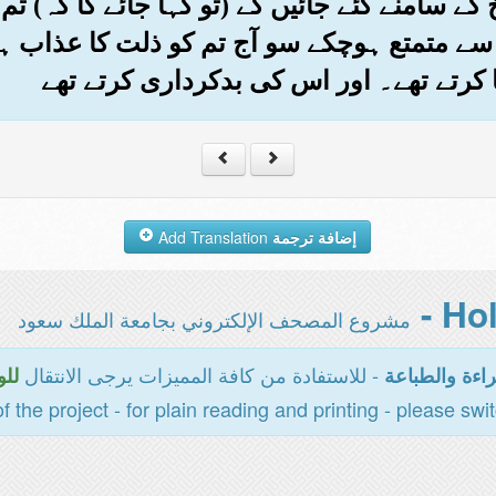
 کے سامنے کئے جائیں گے (تو کہا جائے گا کہ) تم
سے متمتع ہوچکے سو آج تم کو ذلت کا عذاب ہے
 کرتے تھے۔ اور اس کی بدکرداری کرتے تھے
إضافة ترجمة
Add Translation
مشروع المصحف الإلكتروني بجامعة الملك سعود
- للاستفادة من كافة المميزات يرجى الانتقال
اءة والطباعة
للو
of the project - for plain reading and printing - please swi