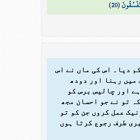
تَفْسُقُونَ
(
20
)
کم دیا۔ اس کی ماں نے اس
 میں رہنا اور دودھ
ہے اور چالیس برس کو
ہ تو نے جو احسان مجھ
نیک عمل کروں جن کو تو
یری طرف رجوع کرتا ہوں