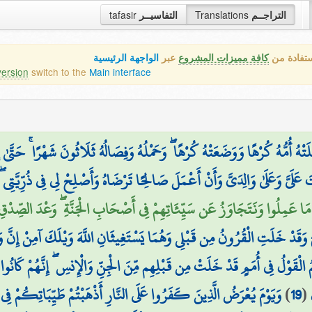
التراجــم
Translations
التفاسيــر
tafasir
ستفادة من
كافة مميزات المشروع
عبر
الواجهة الرئيسية
version
switch to the
Main interface
َتْهُ أُمُّهُ كُرْهًا وَوَضَعَتْهُ كُرْهًا ۖ وَحَمْلُهُ وَفِصَالُهُ ثَلَاثُونَ شَهْرًا ۚ حَتَّىٰ إِ
 عَلَيَّ وَعَلَىٰ وَالِدَيَّ وَأَنْ أَعْمَلَ صَالِحًا تَرْضَاهُ وَأَصْلِحْ لِي فِي ذُرِّيَّتِي ۖ 
َ مَا عَمِلُوا وَنَتَجَاوَزُ عَن سَيِّئَاتِهِمْ فِي أَصْحَابِ الْجَنَّةِ ۖ وَعْدَ الصِّدْقِ 
َجَ وَقَدْ خَلَتِ الْقُرُونُ مِن قَبْلِي وَهُمَا يَسْتَغِيثَانِ اللَّهَ وَيْلَكَ آمِنْ إِنَّ وَ
مُ الْقَوْلُ فِي أُمَمٍ قَدْ خَلَتْ مِن قَبْلِهِم مِّنَ الْجِنِّ وَالْإِنسِ ۖ إِنَّهُمْ كَانُ
(
19
)
وَيَوْمَ يُعْرَضُ الَّذِينَ كَفَرُوا عَلَى النَّارِ أَذْهَبْتُمْ طَيِّبَاتِكُمْ فِي ح