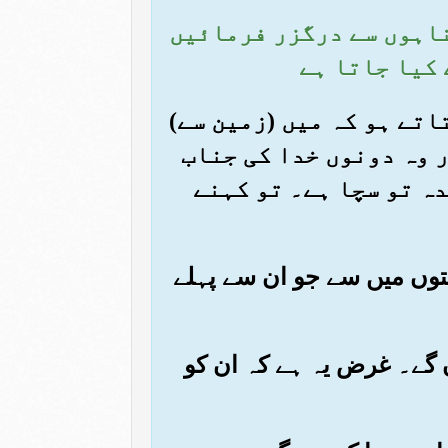
گناہوں سے درگزر فرمائیں
ے کیا جاتا ہے
بتاتے ہو کہ میں (زمین سے)
ر وہ دونوں خدا کی جناب
دہ تو سچا ہے۔ تو کہنے
متوں میں سے جو ان سے پہلے
ں گے۔ غرض یہ ہے کہ ان کو