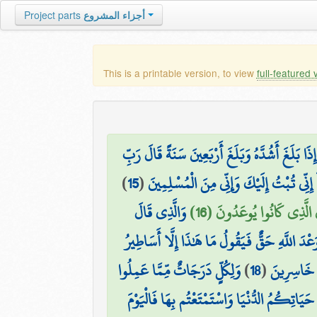
أجزاء المشروع
Project parts
This is a printable version, to view
full-featured 
ذَا بَلَغَ أَشُدَّهُ وَبَلَغَ أَرْبَعِينَ سَنَةً قَالَ رَبِّ
إِنِّي تُبْتُ إِلَيْكَ وَإِنِّي مِنَ الْمُسْلِمِينَ
(
15
)
الَّذِي كَانُوا يُوعَدُونَ (16)
وَالَّذِي قَالَ
عْدَ اللَّهِ حَقٌّ فَيَقُولُ مَا هَٰذَا إِلَّا أَسَاطِيرُ
وا خَاسِرِينَ
(
18
)
وَلِكُلٍّ دَرَجَاتٌ مِّمَّا عَمِلُوا
َيَاتِكُمُ الدُّنْيَا وَاسْتَمْتَعْتُم بِهَا فَالْيَوْمَ