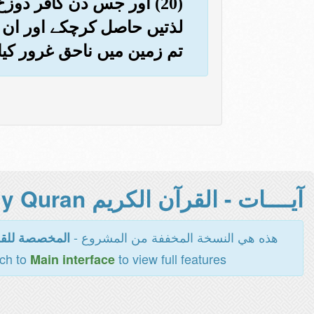
(20) اور جس دن کافر دوزخ
لذتیں حاصل کرچکے اور ان 
تم زمین میں ناحق غرور کیا
آيــــات - القرآن الكريم Holy Quran -
هذه هي النسخة المخففة من المشروع -
المخصصة للقر
tch to
to view full features
Main interface