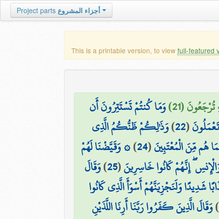
أجزاء المشروع
Project parts
This is a printable version, to view
full-featured 
 تُرْجَعُونَ (21)
وَمَا كُنتُمْ تَسْتَتِرُونَ أَن
َعْمَلُونَ
(
22
)
وَذَٰلِكُمْ ظَنُّكُمُ الَّذِي
مَا هُم مِّنَ الْمُعْتَبِينَ
(
24
)
۞ وَقَيَّضْنَا لَهُمْ
وَالْإِنسِ ۖ إِنَّهُمْ كَانُوا خَاسِرِينَ
(
25
)
وَقَالَ
ًا شَدِيدًا وَلَنَجْزِيَنَّهُمْ أَسْوَأَ الَّذِي كَانُوا
)
وَقَالَ الَّذِينَ كَفَرُوا رَبَّنَا أَرِنَا اللَّذَيْنِ