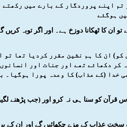
 جو تم اپنے پروردگار کے بارے میں رکھتے 
یں ہوگئے
گے تو ان کا ٹھکانا دوزخ ہے۔ اور اگر توبہ کریں 
وں کو) ان کا ہم نشین مقرر کردیا تھا تو 
 کر دکھائے تھے اور جنات اور انسانوں 
ی خدا (کے عذاب) کا وعدہ پورا ہوگیا۔ ب
ہ اس قرآن کو سنا ہی نہ کرو اور (جب پڑھنے لگیں
کو سخت عذاب کے مزے چکھائیں گے اور ان کے بر