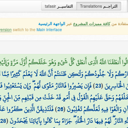
التراجــم
Translations
التفاسيــر
tafasir
ستفادة من
كافة مميزات المشروع
عبر
الواجهة الرئيسية
version
switch to the
Main interface
الُوا أَنطَقَنَا اللَّهُ الَّذِي أَنطَقَ كُلَّ شَيْءٍ وَهُوَ خَلَقَكُمْ أَوَّلَ مَرَّةٍ وَإِلَيْهِ
ُمْ وَلَا جُلُودُكُمْ وَلَٰكِن ظَنَنتُمْ أَنَّ اللَّهَ لَا يَعْلَمُ كَثِيرًا مِّمَّا ت
َ الْخَاسِرِينَ
(
23
)
فَإِن يَصْبِرُوا فَالنَّارُ مَثْوًى لَّهُمْ ۖ وَإِن يَسْتَعْتِبُوا فَ
َا خَلْفَهُمْ وَحَقَّ عَلَيْهِمُ الْقَوْلُ فِي أُمَمٍ قَدْ خَلَتْ مِن قَبْلِهِم مِّنَ الْجِنِّ 
نِ وَالْغَوْا فِيهِ لَعَلَّكُمْ تَغْلِبُونَ
(
26
)
فَلَنُذِيقَنَّ الَّذِينَ كَفَرُوا عَذَاب
هِ النَّارُ ۖ لَهُمْ فِيهَا دَارُ الْخُلْدِ ۖ جَزَاءً بِمَا كَانُوا بِآيَاتِنَا يَجْحَدُونَ
(
28