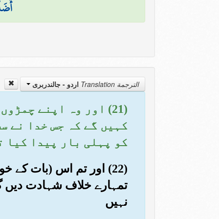
أَضَلّ
الترجمة Translation
اردو - جالندربرى
(21) اور وہ اپنے چمڑو
کہیں گے کہ جس خدا نے س
کو پہلی بار پیدا کیا ت
(22) اور تم اس (بات کے 
تمہارے خلاف شہادت دیں گے
نہیں