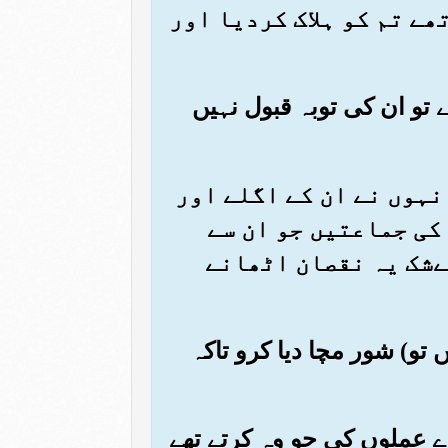
تھے تم کو ہلاک کردیا اور
گے تو ان کی توبہ قبول نہیں
انہوں نے ان کے اگلے اور
کی جماعتیں جو ان سے
ےشک یہ نقصان اٹھانے
 تو) شور مچا دیا کرو تاکہ
ے عملوں کی جو وہ کرتے تھے