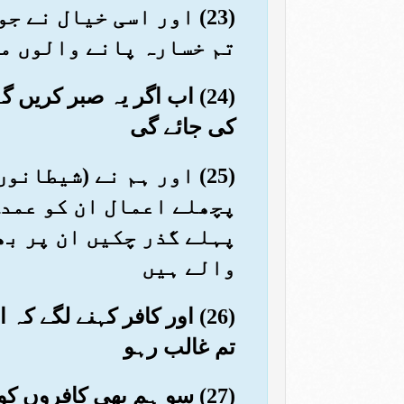
(23) اور اسی خیال نے
تم خسارہ پانے والوں م
(24) اب اگر یہ صبر کریں 
کی جائے گی
(25) اور ہم نے (شیطان
پچھلے اعمال ان کو عمدہ
پہلے گذر چکیں ان پر بھ
والے ہیں
(26) اور کافر کہنے لگے ک
تم غالب رہو
(27) سو ہم بھی کافروں 