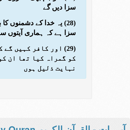
سزا دیں گے
(28) یہ خدا کے دشمنوں 
سزا ہے کہ ہماری آیتوں سے 
(29) اور کافر کہیں گ
کو گمراہ کیا تھا ان کو
نہایت ذلیل ہوں
آيــــات - القرآن الكريم Holy Quran -