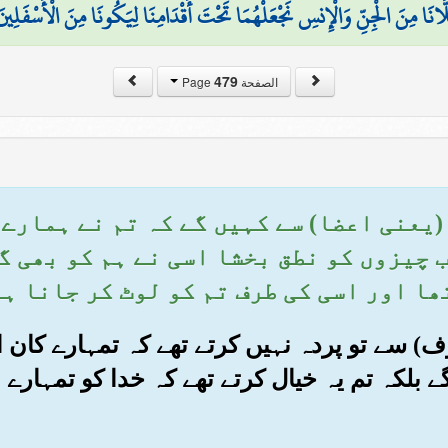
َانَا مِنَ الْجِنِّ وَالْإِنسِ نَجْعَلْهُمَا تَحْتَ أَقْدَامِنَا لِيَكُونَا مِنَ الْأَسْفَلِينَ
479
الصفحة Page
ں (یعنی اعضا) سے کہیں گے کہ تم نے ہمارے
ب چیزوں کو نطق بخشا اسی نے ہم کو بھی گ
ھا اور اسی کی طرف تم کو لوٹ کر جانا ہے
خوف) سے تو پردہ نہیں کرتے تھے کہ تمہارے کان 
 بلکہ تم یہ خیال کرتے تھے کہ خدا کو تمہار