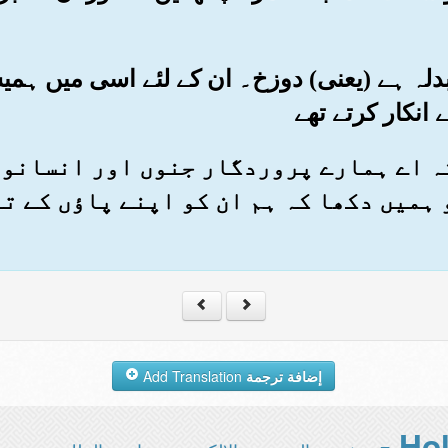
کا بدلہ ہے (یعنی) دوزخ۔ ان کے لئے اسی میں ہ
انکار کرتے تھے
ے کہ اے ہمارے پروردگار جنوں اور انسانو
 ہمیں دکھا کہ ہم ان کو اپنے پاؤں کے تل
إضافة ترجمة
Add Translation