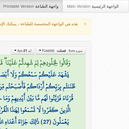
Printable Version
Main Version
الواجهة الرئيسية
واجهة الطباعة
×
هذه هي الواجهة المخصصة للطباعة ، يمكنك الإ
Fussilat
فصلت
21
سورة Sura
آية Aya
وَقَالُوا لِجُلُودِهِمْ لِمَ شَهِدتُّمْ عَلَيْنَا ۖ قَ
يَشْهَدَ عَلَيْكُمْ سَمْعُكُمْ وَلَا أَبْصَارُك
ظَنَنتُم بِرَبِّكُمْ أَرْدَاكُمْ فَأَصْبَحْتُم مِّن
قُرَنَاءَ فَزَيَّنُوا لَهُم مَّا بَيْنَ أَيْدِيهِمْ وَم
الَّذِينَ كَفَرُوا لَا تَسْمَعُوا لِهَٰذَا الْقُرْآ
يَعْمَلُونَ
(
27
)
ذَٰلِكَ جَزَاءُ أَعْدَاءِ اللَّ