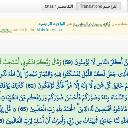
التراجــم
Translations
التفاسيــر
tafasir
ستفادة من
كافة مميزات المشروع
عبر
الواجهة الرئيسية
version
switch to the
Main interface
ِنَّ أَكْثَرَ النَّاسِ لَا يُؤْمِنُونَ
(
59
)
وَقَالَ رَبُّكُمُ ادْعُونِي أَسْتَجِبْ لَك
ُ الَّذِي جَعَلَ لَكُمُ اللَّيْلَ لِتَسْكُنُوا فِيهِ وَالنَّهَارَ مُبْصِرًا ۚ إِنَّ اللَّهَ 
خَالِقُ كُلِّ شَيْءٍ لَّا إِلَٰهَ إِلَّا هُوَ ۖ فَأَنَّىٰ تُؤْفَكُونَ
(
62
)
كَذَٰلِكَ يُؤْفَكُ
َالسَّمَاءَ بِنَاءً وَصَوَّرَكُمْ فَأَحْسَنَ صُوَرَكُمْ وَرَزَقَكُم مِّنَ الطَّيِّبَاتِ ۚ ذَ
َ فَادْعُوهُ مُخْلِصِينَ لَهُ الدِّينَ ۗ الْحَمْدُ لِلَّهِ رَبِّ الْعَالَمِينَ
(
65
)
۞ قُلْ إِنِّ
اللَّهِ لَمَّا جَاءَنِيَ الْبَيِّنَاتُ مِن رَّبِّي وَأُمِرْتُ أَنْ أُسْلِمَ لِرَبِّ الْعَالَمِينَ
(
6