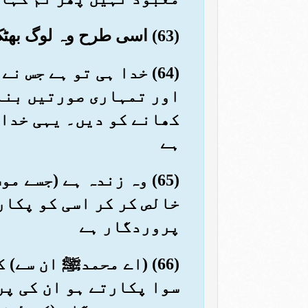
(63) اسی طرح وہ لوگ بھٹک رہے تھے جو خدا کی آیتوں سے انکار کرتے تھے
(64) خدا ہی تو ہے جس
اور تمہاری صورتیں بنا
کھانے کو دیں۔ یہی خدا
ہے
(65) وہ زندہ ہے (جسے 
خالص کر کر اسی کو پکار
پروردگار ہے
(66) (اے محمدﷺ ان سے)
سوا پکارتے ہو ان کی پر