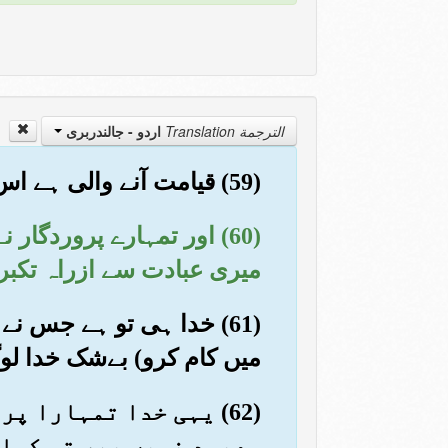
الترجمة Translation
اردو - جالندربرى
(59) قیامت آنے والی ہے اس میں کچھ شک نہیں۔ لیکن اکثر لوگ ایمان نہیں رکھتے
(60) اور تمہارے پروردگا
میری عبادت سے ازراہ تکبر
(61) خدا ہی تو ہے جس نے
میں کام کرو) بےشک خدا لوگ
(62) یہی خدا تمہارا 
معبود نہیں پھر تم کہاں