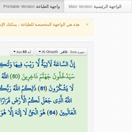
Printable Version
Main Version
الواجهة الرئيسية
واجهة الطباعة
×
هذه هي الواجهة المخصصة للطباعة ، يمكنك الإ
Al-Ghaafir
غافر
60
سورة Sura
آية Aya
إِنَّ السَّاعَةَ لَآتِيَةٌ لَّا رَيْبَ فِيهَا وَلَٰك
سَيَدْخُلُونَ جَهَنَّمَ دَاخِرِينَ (60)
اللَّه
لَا يَشْكُرُونَ
(
61
)
ذَٰلِكُمُ اللَّهُ رَبُّكُمْ 
اللَّهُ الَّذِي جَعَلَ لَكُمُ الْأَرْضَ قَرَارًا و
الْعَالَمِينَ
(
64
)
هُوَ الْحَيُّ لَا إِلَٰهَ إِلَّا هُو