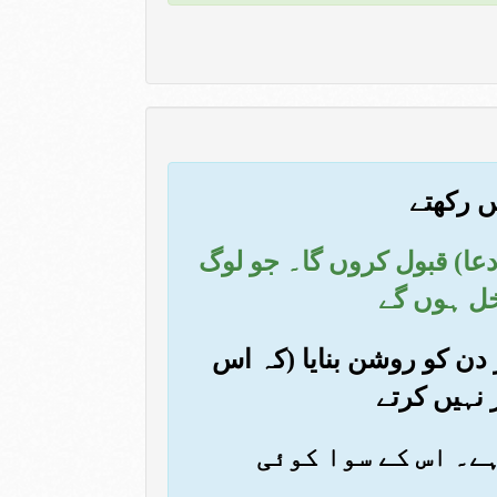
(دعا) قبول کروں گا۔ جو لوگ
خل ہوں گے
ر دن کو روشن بنایا (کہ اس
 نہیں کرتے
ہے۔ اس کے سوا کوئی