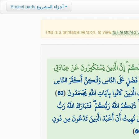
أجزاء المشروع
Project parts
This is a printable version, to view
full-featured 
ُمْ ۚ إِنَّ الَّذِينَ يَسْتَكْبِرُونَ عَنْ عِبَادَتِي
لَذُو فَضْلٍ عَلَى النَّاسِ وَلَٰكِنَّ أَكْثَرَ النَّاسِ
 الَّذِينَ كَانُوا بِآيَاتِ اللَّهِ يَجْحَدُونَ
(
63
)
ٰلِكُمُ اللَّهُ رَبُّكُمْ ۖ فَتَبَارَكَ اللَّهُ رَبُّ
ي نُهِيتُ أَنْ أَعْبُدَ الَّذِينَ تَدْعُونَ مِن دُونِ
)
6