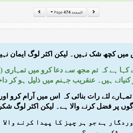
474
الصفحة Page
ر نے کہا ہے کہ تم مجھ سے دعا کرو میں تمہاری 
 کنیاتے ہیں۔ عنقریب جہنم میں ذلیل ہو کر دا
 تمہارے لئے رات بنائی کہ اس میں آرام کرو او
وں پر فضل کرنے والا ہے۔ لیکن اکثر لوگ شکر
پروردگار ہے جو ہر چیز کا پیدا کرنے والا 
 بھٹک رہے ہو؟