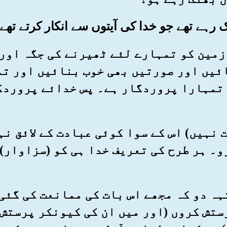
 نے زمین کو تمہارے لئے ٹھیرنے کی جگہ او
ئیں اور صورتیں بھی خوب بنائیں اور ت
 تمہارا پروردگار ہے۔ پس خدائے پروردگ
موت نہیں) اس کے سوا کوئی عبادت کے لائق ن
و۔ ہر طرح کی تعریف خدا ہی کو (سزاوار) 
 کہہ دو کہ مجھے اس بات کی ممانعت کی گئی
ستش کروں (اور میں ان کی کیونکر پرستش 