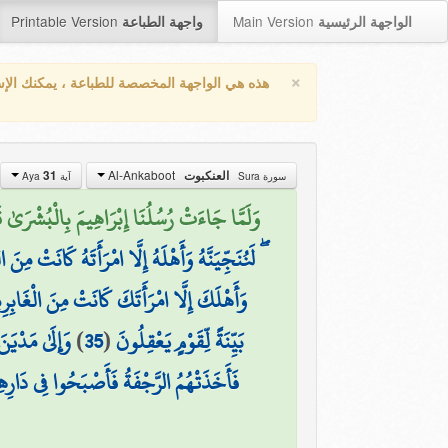
Printable Version
Main Version
الواجهة الرئيسية
واجهة الطباعة
×
هذه هي الواجهة المخصصة للطباعة ، يمكنك الإ
Al-Ankaboot
العنكبوت
31
سورة Sura
آية Aya
وَلَمَّا جَاءَتْ رُسُلُنَا إِبْرَاهِيمَ بِالْبُشْرَىٰ قَالُ
ۖ لَنُنَجِّيَنَّهُ وَأَهْلَهُ إِلَّا امْرَأَتَهُ كَانَتْ مِنَ ا
وَأَهْلَكَ إِلَّا امْرَأَتَكَ كَانَتْ مِنَ الْغَابِرِ
بَيِّنَةً لِّقَوْمٍ يَعْقِلُونَ
(
35
)
وَإِلَىٰ مَدْيَن
فَأَخَذَتْهُمُ الرَّجْفَةُ فَأَصْبَحُوا فِي دَارِه