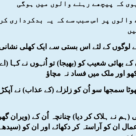
وی کہ پیچھے رہنے والوں میں ہوگی
ہنے والوں پر اس سبب سے کہ یہ بدکرداری ک
یں
ن کے بھائی شعیب کو (بھیجا) تو اُنہوں نے کہا (
کھو اور ملک میں فساد نہ مچاؤ
و جھوٹا سمجھا سو اُن کو زلزلے (کے عذاب) نے آپکڑ
 بھی (ہم نے ہلاک کر دیا) چنانچہ اُن کے (ویران 
عمال ان کو آراستہ کر دکھائے اور ان کو (سیدھ