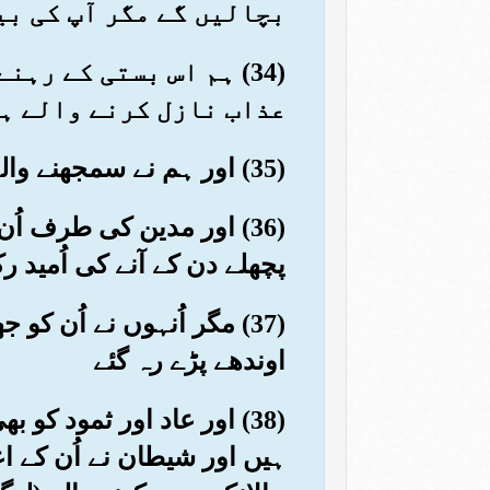
بچالیں گے مگر آپ کی بی
(34) ہم اس بستی کے ر
عذاب نازل کرنے والے ہ
(35) اور ہم نے سمجھنے والے لوگوں کے لئے اس بستی سے ایک کھلی نشانی چھوڑ دی
(36) اور مدین کی طرف اُ
پچھلے دن کے آنے کی اُمید ر
(37) مگر اُنہوں نے اُن ک
اوندھے پڑے رہ گئے
(38) اور عاد اور ثمود کو
ہیں اور شیطان نے اُن کے ا