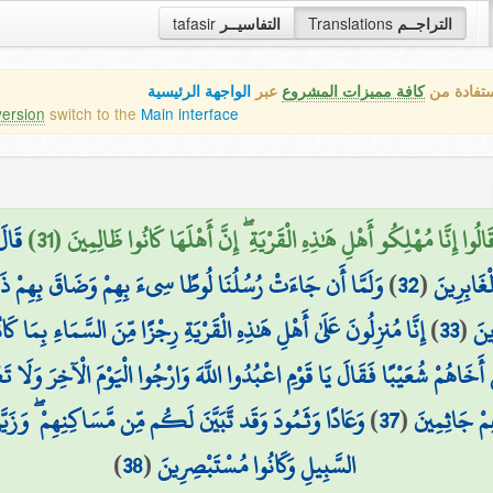
التراجــم
Translations
التفاسيــر
tafasir
ستفادة من
كافة مميزات المشروع
عبر
الواجهة الرئيسية
version
switch to the
Main interface
وا إِنَّا مُهْلِكُو أَهْلِ هَٰذِهِ الْقَرْيَةِ ۖ إِنَّ أَهْلَهَا كَانُوا ظَالِمِينَ (31)
قَالَ
لْغَابِرِينَ
(
32
)
وَلَمَّا أَن جَاءَتْ رُسُلُنَا لُوطًا سِيءَ بِهِمْ وَضَاقَ بِهِمْ ذَرْعً
ينَ
(
33
)
إِنَّا مُنزِلُونَ عَلَىٰ أَهْلِ هَٰذِهِ الْقَرْيَةِ رِجْزًا مِّنَ السَّمَاءِ بِمَا ك
َ أَخَاهُمْ شُعَيْبًا فَقَالَ يَا قَوْمِ اعْبُدُوا اللَّهَ وَارْجُوا الْيَوْمَ الْآخِرَ وَلَا 
ِمْ جَاثِمِينَ
(
37
)
وَعَادًا وَثَمُودَ وَقَد تَّبَيَّنَ لَكُم مِّن مَّسَاكِنِهِمْ ۖ وَزَيّ
السَّبِيلِ وَكَانُوا مُسْتَبْصِرِينَ
(
38
)