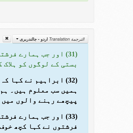
الترجمة Translation
اردو - جالندربرى
(31) اور جب ہمارے فر
بستی کے لوگوں کو ہلاک 
(32) ابراہیم نے کہا ک
ہمیں سب معلوم ہیں۔ ہم ا
پیچھے رہنے والوں میں 
(33) اور جب ہمارے فرش
فرشتوں نے کہا کچھ خوف 