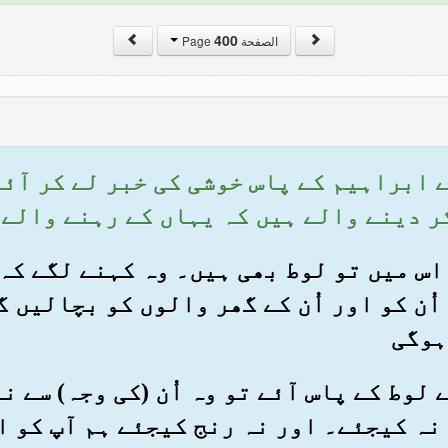
400
الصفحة Page
شتے ابراہیم کے پاس خوشی کی خبر لے کر آئ
کر دینے والے ہیں کہ یہاں کے رہنے والے
ہ اس میں تو لوط بھی ہیں۔ وہ کہنے لگے کہ
ُن کو اور اُن کے گھر والوں کو بچالیں گے
ہوگی
تے لوط کے پاس آئے تو وہ اُن (کی وجہ) سے 
نہ کیجئے۔ اور نہ رنج کیجئے ہم آپ کو ا