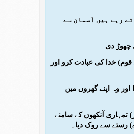
رتے رہے ہیں آسمان سے
اے قوم) خدا کی عبادت کرو اور
ا اور وہ اپنے گھروں میں
گھر) تمہاری آنکھوں کے سامنے
ے) رستے سے روک دیا۔