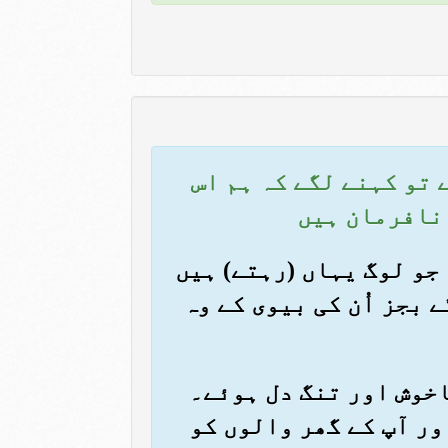
ے تو کہنے لگے کہ ہم اس
 نافرمان ہیں
 جو لوگ یہاں (رہتے) ہیں
 بجز اُن کی بیوی کے وہ
ناخوش اور تنگ دل ہوئے۔
ور آپ کے گھر والوں کو