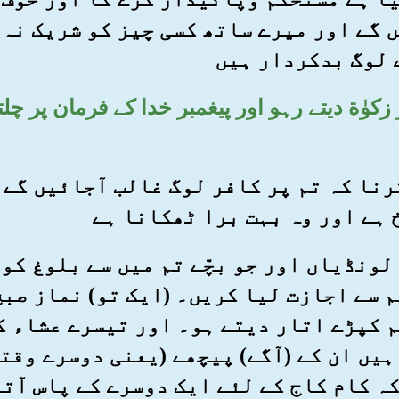
 گے اور میرے ساتھ کسی چیز کو شریک نہ 
 لوگ بدکردار ہیں
اور زکوٰة دیتے رہو اور پیغمبر خدا کے فرمان پر 
ہ کرنا کہ تم پر کافر لوگ غالب آجائیں گے
 ہے اور وہ بہت برا ٹھکانا ہے
ام لونڈیاں اور جو بچّے تم میں سے بلوغ ک
م سے اجازت لیا کریں۔ (ایک تو) نماز صبح
م کپڑے اتار دیتے ہو۔ اور تیسرے عشاء ک
ہیں ان کے (آگے) پیچھے (یعنی دوسرے وقتو
کہ کام کاج کے لئے ایک دوسرے کے پاس آتے