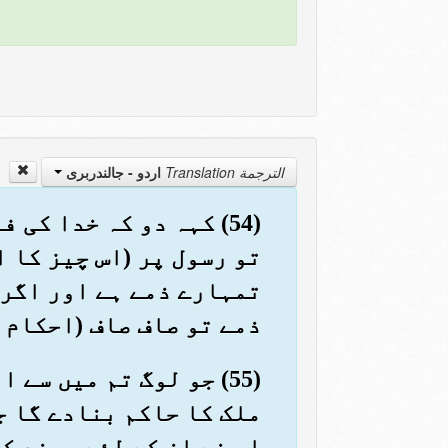
الترجمة Translation
اردو - جالندربرى
(54) کہہ دو کہ خدا ک
تو رسول پر (اس چیز کا ا
تمہارے ذمے ہے اور اگر 
ذمے تو صاف صاف (احکام 
(55) جو لوگ تم میں سے
ملک کا حاکم بنادے گا ج
اس نے ان کے لئے پسند ک