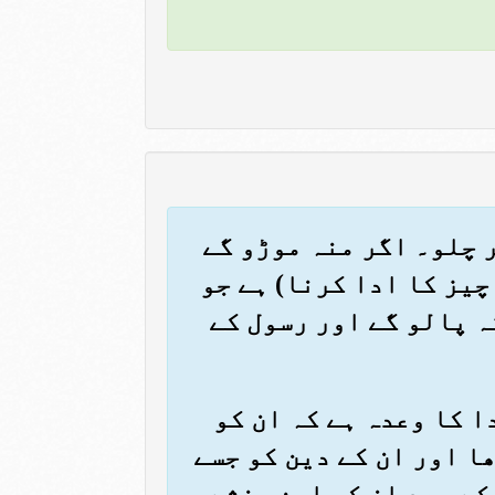
ر چلو۔ اگر منہ موڑو گے
چیز کا ادا کرنا) ہے جو
ہ پالو گے اور رسول کے
دا کا وعدہ ہے کہ ان کو
ا اور ان کے دین کو جسے
کے بعد ان کو امن بخشے