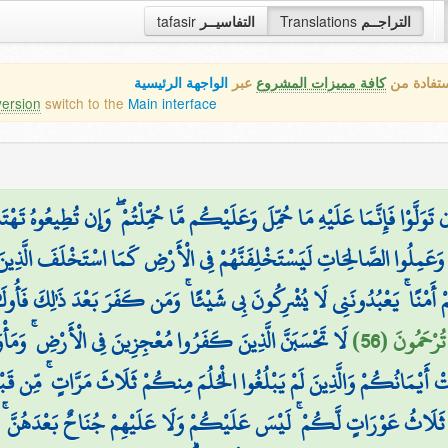
التراجــم
Translations
التفاسيــر
tafasir
ستفادة من
كافة مميزات المشروع
عبر
الواجهة الرئيسية
version
switch to the
Main interface
 تَوَلَّوْا فَإِنَّمَا عَلَيْهِ مَا حُمِّلَ وَعَلَيْكُم مَّا حُمِّلْتُمْ ۖ وَإِن تُطِيعُوهُ تَهْتَد
وَعَمِلُوا الصَّالِحَاتِ لَيَسْتَخْلِفَنَّهُمْ فِي الْأَرْضِ كَمَا اسْتَخْلَفَ الَّذِينَ مِن
ِهِمْ أَمْنًا ۚ يَعْبُدُونَنِي لَا يُشْرِكُونَ بِي شَيْئًا ۚ وَمَن كَفَرَ بَعْدَ ذَٰلِكَ فَأُو
رْحَمُونَ (56)
لَا تَحْسَبَنَّ الَّذِينَ كَفَرُوا مُعْجِزِينَ فِي الْأَرْضِ ۚ وَمَأْوَا
كَتْ أَيْمَانُكُمْ وَالَّذِينَ لَمْ يَبْلُغُوا الْحُلُمَ مِنكُمْ ثَلَاثَ مَرَّاتٍ ۚ مِّن
ِ ۚ ثَلَاثُ عَوْرَاتٍ لَّكُمْ ۚ لَيْسَ عَلَيْكُمْ وَلَا عَلَيْهِمْ جُنَاحٌ بَعْدَهُنّ