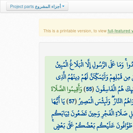
أجزاء المشروع
Project parts
This is a printable version, to view
full-featured 
ُوا ۚ وَمَا عَلَى الرَّسُولِ إِلَّا الْبَلَاغُ الْمُبِينُ
 قَبْلِهِمْ وَلَيُمَكِّنَنَّ لَهُمْ دِينَهُمُ الَّذِي
لَٰئِكَ هُمُ الْفَاسِقُونَ
(
55
)
وَأَقِيمُوا الصَّلَاةَ
هُمُ النَّارُ ۖ وَلَبِئْسَ الْمَصِيرُ
(
57
)
يَا أَيُّهَا
 قَبْلِ صَلَاةِ الْفَجْرِ وَحِينَ تَضَعُونَ ثِيَابَكُم
َ ۚ طَوَّافُونَ عَلَيْكُم بَعْضُكُمْ عَلَىٰ بَعْضٍ ۚ