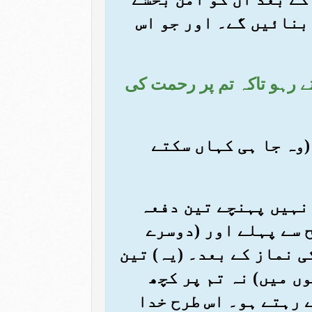
بنائیں گے۔ اور جو اس
چلتے رہو تاکہ تم پر رحمت کی
 (وہ جا ہی کہاں سکتے
و نہیں پہنچے تین دفعہ
 سے پہلے اور (دوسرے
ی نماز کے بعد۔ (یہ) تین
ں میں) نہ تم پر کچھ
 رہتے ہو۔ اس طرح خدا