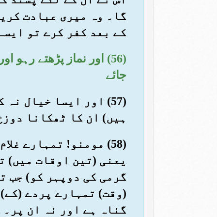
گا۔ وہ میری عبادت کریں
کے بعد کفر کرے تو ایسے
(56) اور نماز پڑھتے رہو 
جائے
(57) اور ایسا خیال ن
ہیں) ان کا ٹھکانا دوزخ
(58) مومنو! تمہارے غل
یعنی (تین اوقات میں) ت
گرمی کی دوپہر کو) جب ت
(وقت) تمہارے پردے (کے) 
گناہ ہے اور نہ ان پر۔ 