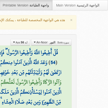
Printable Version
Main Version
الواجهة الرئيسية
واجهة الطباعة
×
هذه هي الواجهة المخصصة للطباعة ، يمكنك الإ
An-Noor
النور
56
سورة Sura
آية Aya
قُلْ أَطِيعُوا اللَّهَ وَأَطِيعُوا الرَّسُولَ ۖ فَإِن
(
54
)
وَعَدَ اللَّهُ الَّذِينَ آمَنُوا مِنكُمْ 
ارْتَضَىٰ لَهُمْ وَلَيُبَدِّلَنَّهُم مِّن بَعْدِ خَوْف
وَآتُوا الزَّكَاةَ وَأَطِيعُوا الرَّسُولَ لَعَلَّكُمْ تُ
الَّذِينَ آمَنُوا لِيَسْتَأْذِنكُمُ الَّذِينَ مَلَ
مِّنَ الظَّهِيرَةِ وَمِن بَعْدِ صَلَاةِ الْعِشَاء