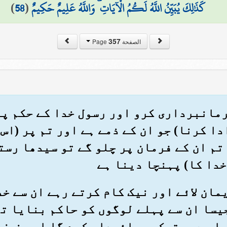
كَذَٰلِكَ يُبَيِّنُ اللَّهُ لَكُمُ الْآيَاتِ ۗ وَاللَّهُ عَلِيمٌ حَكِيمٌ
(
58
)
357
الصفحة Page
ی فرمانبرداری کرو اور رسول خدا کے حکم پ
دا کرنا) جو ان کے ذمے ہے اور تم پر (اس 
تم ان کے فرمان پر چلو گے تو سیدھا رست
خدا کا) پہنچا دینا ہے
 ایمان لائے اور نیک کام کرتے رہے ان سے خ
یسا ان سے پہلے لوگوں کو حاکم بنایا تھ
یا ہے مستحکم وپائیدار کرے گا اور خوف 