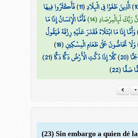
فَأَكْثَرُوا فِيهَا
)
11
(
الَّذِينَ طَغَوْا فِي الْبِلَادِ
)
1
ِنَّ رَبَّكَ لَبِالْمِرْصَادِ (14
فَأَمَّا الْإِنسَانُ إِذَا مَا
وَأَمَّا إِذَا مَا ابْتَلَاهُ فَقَدَرَ عَلَيْهِ رِزْقَهُ فَيَقُولُ
)
18
(
وَلَا تَحَاضُّونَ عَلَىٰ طَعَامِ الْمِسْكِينِ
)
21
(
كَلَّا إِذَا دُكَّتِ الْأَرْضُ دَكًّا دَكًّا
)
20
(
َمًّا
)
22
(
ًا صَفًّا
(23) Sin embargo a quien dé la 