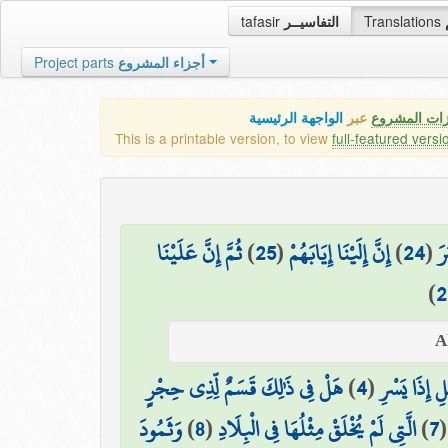
tafasir
التفاسيــر
Translations
Project parts
أجزاء المشروع
زات المشروع
عبر
الواجهة الرئيسية
This is a printable version, to view
full-featured versi
ثُمَّ إِنَّ عَلَيْنَا
)
25
(
إِنَّ إِلَيْنَا إِيَابَهُمْ
)
24
(
رَ
)
2
هَلْ فِي ذَٰلِكَ قَسَمٌ لِّذِي حِجْرٍ
)
4
(
ْلِ إِذَا يَسْرِ
وَثَمُودَ
)
8
(
الَّتِي لَمْ يُخْلَقْ مِثْلُهَا فِي الْبِلَادِ
)
7