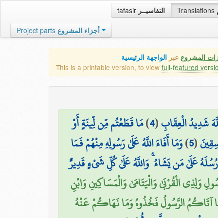
tafasir
التفاسيــر
Translations
Project parts
أجزاء المشروع
زات المشروع
عبر
الواجهة الرئيسية
This is a printable version, to view
full-featured versi
مَا قَطَعْتُم مِّن لِّينَةٍ أَوْ
)
4
(
اللَّهَ شَدِيدُ الْعِقَابِ
وَمَا أَفَاءَ اللَّهُ عَلَىٰ رَسُولِهِ مِنْهُمْ فَمَا
)
5
(
اسِقِينَ
سُلَهُ عَلَىٰ مَن يَشَاءُ ۚ وَاللَّهُ عَلَىٰ كُلِّ شَيْءٍ قَدِيرٌ
رَّسُولِ وَلِذِي الْقُرْبَىٰ وَالْيَتَامَىٰ وَالْمَسَاكِينِ وَابْنِ
مَا آتَاكُمُ الرَّسُولُ فَخُذُوهُ وَمَا نَهَاكُمْ عَنْهُ