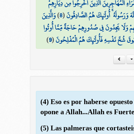
قَرَاءِ الْمُهَاجِرِينَ الَّذِينَ أُخْرِجُوا مِن دِيَارِهِمْ
وَالَّذِينَ
)
8
(
َّهَ وَرَسُولَهُ ۚ أُولَٰئِكَ هُمُ الصَّادِقُونَ
َيْهِمْ وَلَا يَجِدُونَ فِي صُدُورِهِمْ حَاجَةً مِّمَّا أُوتُوا
)
9
(
ُوقَ شُحَّ نَفْسِهِ فَأُولَٰئِكَ هُمُ الْمُفْلِحُونَ
(4) Eso es por haberse opuesto
opone a Allah...Allah es Fuert
(5) Las palmeras que cortasteis