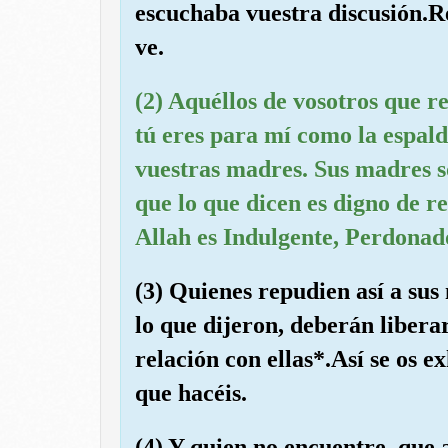
escuchaba vuestra discusión.R
ve.
(2) Aquéllos de vosotros que r
tú eres para mí como la espal
vuestras madres. Sus madres s
que lo que dicen es digno de re
Allah es Indulgente, Perdonad
(3) Quienes repudien así a sus
lo que dijeron, deberán liberar
relación con ellas*.Así se os e
que hacéis.
(4) Y quien no encuentre, que 