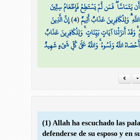
َن يَتَمَاسَّا ۖ فَمَن لَّمْ يَسْتَطِعْ فَإِطْعَامُ سِتِّينَ
إِنَّ الَّذِينَ
)
4
(
للَّهِ ۗ وَلِلْكَافِرِينَ عَذَابٌ أَلِيمٌ
ۚ وَقَدْ أَنزَلْنَا آيَاتٍ بَيِّنَاتٍ ۚ وَلِلْكَافِرِينَ عَذَابٌ
ۚ أَحْصَاهُ اللَّهُ وَنَسُوهُ ۚ وَاللَّهُ عَلَىٰ كُلِّ شَيْءٍ شَهِيدٌ
(1) Allah ha escuchado las pala
defenderse de su esposo y en s