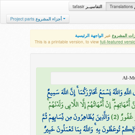
tafasir
التفاسيــر
Translations
Project parts
أجزاء المشروع
زات المشروع
عبر
الواجهة الرئيسية
This is a printable version, to view
full-featured versi
اللَّهِ وَاللَّهُ يَسْمَعُ تَحَاوُرَكُمَا ۚ إِنَّ اللَّهَ سَمِيعٌ
َّهَاتِهِمْ ۖ إِنْ أُمَّهَاتُهُمْ إِلَّا اللَّائِي وَلَدْنَهُمْ
ٌّ غَفُورٌ (2
وَالَّذِينَ يُظَاهِرُونَ مِن نِّسَائِهِمْ ثُمَّ
َٰلِكُمْ تُوعَظُونَ بِهِ ۚ وَاللَّهُ بِمَا تَعْمَلُونَ خَبِيرٌ