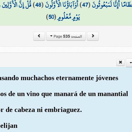
قُلْ إِنَّ الْأَوَّلِينَ
)
48
(
أَوَآبَاؤُنَا الْأَوَّلُونَ
)
47
(
ِظَامًا أَإِنَّا لَمَبْعُوثُونَ
)
50
(
يَوْمٍ مَّعْلُومٍ
535
الصفحة Page
 pasando muchachos eternamente jóvenes
asos de un vino que manará de un manantial
or de cabeza ni embriaguez.
elijan