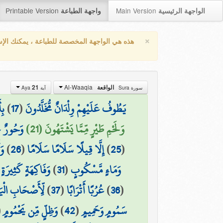
Printable Version
Main Version
الواجهة الرئيسية
واجهة الطباعة
×
هذه هي الواجهة المخصصة للطباعة ، يمكنك الإ
Al-Waaqia
21
الواقعة
سورة Sura
آية Aya
بِ
)
17
(
يَطُوفُ عَلَيْهِمْ وِلْدَانٌ مُّخَلَّدُونَ
وَلَحْمِ طَيْرٍ مِّمَّا يَشْتَهُونَ (21)
وَحُورٌ ع
وَ
)
26
(
إِلَّا قِيلًا سَلَامًا سَلَامًا
)
25
(
(
وَفَاكِهَةٍ كَثِيرَةٍ
)
31
(
وَمَاءٍ مَّسْكُوبٍ
لِّأَصْحَابِ الْيَ
)
37
(
عُرُبًا أَتْرَابًا
)
36
(
(
وَظِلٍّ مِّن يَحْمُومٍ
)
42
(
سَمُومٍ وَحَمِيمٍ