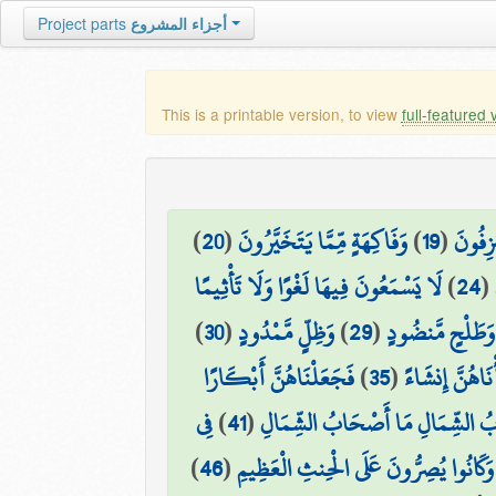
Project parts
أجزاء المشروع
This is a printable version, to view
full-featured 
)
20
(
وَفَاكِهَةٍ مِّمَّا يَتَخَيَّرُونَ
)
19
(
زِفُونَ
لَا يَسْمَعُونَ فِيهَا لَغْوًا وَلَا تَأْثِيمًا
)
24
(
)
30
(
وَظِلٍّ مَّمْدُودٍ
)
29
(
وَطَلْحٍ مَّنضُودٍ
فَجَعَلْنَاهُنَّ أَبْكَارًا
)
35
(
أْنَاهُنَّ إِنشَاءً
فِي
)
41
(
ُ الشِّمَالِ مَا أَصْحَابُ الشِّمَالِ
)
46
(
وَكَانُوا يُصِرُّونَ عَلَى الْحِنثِ الْعَظِيمِ