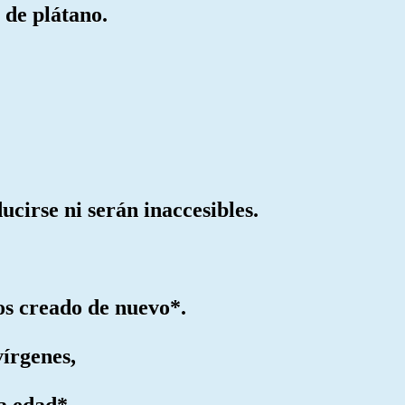
 de plátano.
ucirse ni serán inaccesibles.
s creado de nuevo*.
vírgenes,
a edad*.