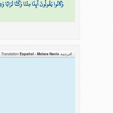
وَكَانُوا يَقُولُونَ أَئِذَا مِتْنَا وَكُنَّا تُرَابًا وَع
Español - Melara Navio
الترجمة Translation