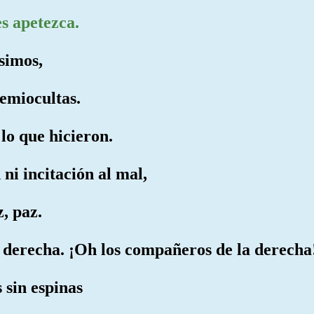
es apetezca.
simos,
semiocultas.
o que hicieron.
 ni incitación al mal,
z, paz.
a derecha. ¡Oh los compañeros de la derecha
 sin espinas