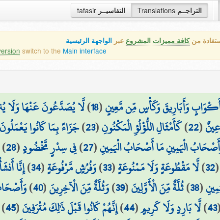
tafasir
التفاسيــر
Translations
التراجــم
ستفادة من
كافة مميزات المشروع
عبر
الواجهة الرئيسية
version
switch to the
Main interface
لَّا يُصَدَّعُونَ عَنْهَا وَلَا يُن
)
18
(
أَكْوَابٍ وَأَبَارِيقَ وَكَأْسٍ مِّن مَّعِينٍ
جَزَاءً بِمَا كَانُوا يَعْمَلُونَ
)
23
(
كَأَمْثَالِ اللُّؤْلُؤِ الْمَكْنُونِ
)
22
(
ِينٌ
)
28
(
فِي سِدْرٍ مَّخْضُودٍ
)
27
(
أَصْحَابُ الْيَمِينِ مَا أَصْحَابُ الْيَمِينِ
إِنَّا أَنشَ
)
34
(
وَفُرُشٍ مَّرْفُوعَةٍ
)
33
(
لَّا مَقْطُوعَةٍ وَلَا مَمْنُوعَةٍ
)
32
وَأَصْحَاب
)
40
(
وَثُلَّةٌ مِّنَ الْآخِرِينَ
)
39
(
ثُلَّةٌ مِّنَ الْأَوَّلِينَ
)
38
(
مِينِ
)
45
(
إِنَّهُمْ كَانُوا قَبْلَ ذَٰلِكَ مُتْرَفِينَ
)
44
(
لَّا بَارِدٍ وَلَا كَرِيمٍ
)
43