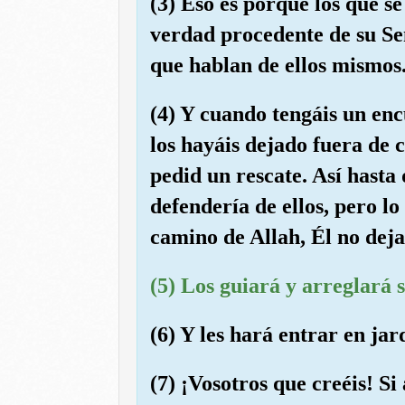
(3) Eso es porque los que se
verdad procedente de su Se
que hablan de ellos mismos
(4) Y cuando tengáis un enc
los hayáis dejado fuera de 
pedid un rescate. Así hasta 
defendería de ellos, pero l
camino de Allah, Él no deja
(5) Los guiará y arreglará s
(6) Y les hará entrar en jar
(7) ¡Vosotros que creéis! Si