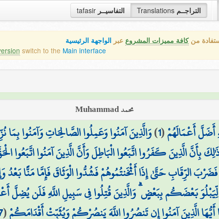
tafasir
التفاسيــر
Translations
التراجــم
ستفادة من
كافة مميزات المشروع
عبر
الواجهة الرئيسية
version
switch to the
Main interface
محمد Muhammad
وَالَّذِينَ آمَنُوا وَعَمِلُوا الصَّالِحَاتِ وَآمَنُوا بِمَا نُزِّل
)
1
(
َضَلَّ أَعْمَالَهُمْ
َٰلِكَ بِأَنَّ الَّذِينَ كَفَرُوا اتَّبَعُوا الْبَاطِلَ وَأَنَّ الَّذِينَ آمَنُوا اتَّبَعُوا الْحَ
ضَرْبَ الرِّقَابِ حَتَّىٰ إِذَا أَثْخَنتُمُوهُمْ فَشُدُّوا الْوَثَاقَ فَإِمَّا مَنًّا بَعْدُ وَإِ
لِّيَبْلُوَ بَعْضَكُم بِبَعْضٍ ۗ وَالَّذِينَ قُتِلُوا فِي سَبِيلِ اللَّهِ فَلَن يُضِلَّ أَعْم
7
(
ا أَيُّهَا الَّذِينَ آمَنُوا إِن تَنصُرُوا اللَّهَ يَنصُرْكُمْ وَيُثَبِّتْ أَقْدَامَكُمْ