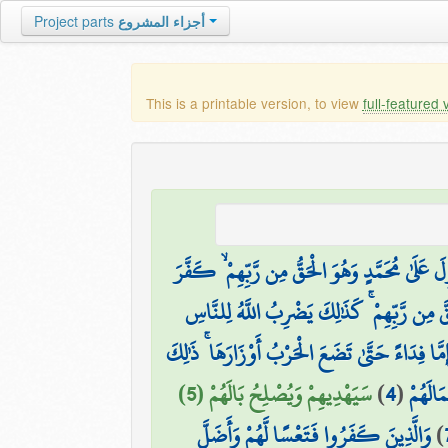
Project parts
أجزاء المشروع
This is a printable version, to view
full-featured 
َ عَلَىٰ مُحَمَّدٍ وَهُوَ الْحَقُّ مِن رَّبِّهِمْ ۙ كَفَّرَ
قَّ مِن رَّبِّهِمْ ۚ كَذَٰلِكَ يَضْرِبُ اللَّهُ لِلنَّاسِ
مَّا فِدَاءً حَتَّىٰ تَضَعَ الْحَرْبُ أَوْزَارَهَا ۚ ذَٰلِكَ
سَيَهْدِيهِمْ وَيُصْلِحُ بَالَهُمْ (5)
)
4
(
َالَهُمْ
وَالَّذِينَ كَفَرُوا فَتَعْسًا لَّهُمْ وَأَضَلَّ
)