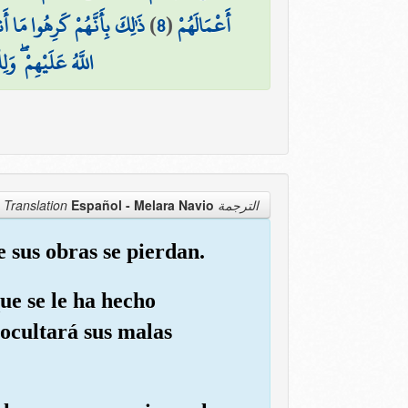
ذَٰلِكَ بِأَنَّهُمْ كَرِهُوا مَا أَن
)
8
(
أَعْمَالَهُمْ
اللَّهُ عَلَيْهِمْ ۖ وَلِ
Español - Melara Navio
الترجمة Translation
e sus obras se pierdan.
que se le ha hecho
ocultará sus malas