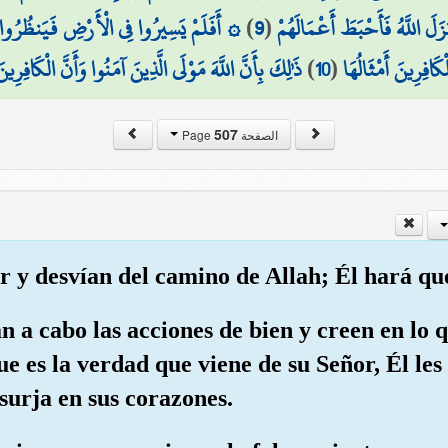
أَفَلَمْ يَسِيرُوا فِي الْأَرْضِ فَيَنظُرُوا كَيْ
)
9
(
زَلَ اللَّهُ فَأَحْبَطَ أَعْمَالَهُمْ
ذَٰلِكَ بِأَنَّ اللَّهَ مَوْلَى الَّذِينَ آمَنُوا وَأَنَّ الْكَافِرِينَ
)
10
(
لْكَافِرِينَ أَمْثَالُهَا
507
الصفحة Page
er y desvían del camino de Allah; Él hará qu
an a cabo las acciones de bien y creen en lo 
es la verdad que viene de su Señor, Él les 
surja en sus corazones.