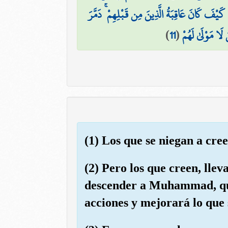
۞ فَ كَانَ عَاقِبَةُ الَّذِينَ مِن قَبْلِهِمْ ۚ دَمَّرَ
)
11
(
 لَا مَوْلَىٰ لَهُمْ
(1) Los que se niegan a cre
(2) Pero los que creen, llev
descender a Muhammad, que 
acciones y mejorará lo que 