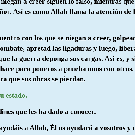
 niegan a creer siguen lo falso, mientras que
ñor. Así es como Allah llama la atención de
.
uentro con los que se niegan a creer, golpea
combate, apretad las ligaduras y luego, libe
que la guerra deponga sus cargas. Así es, y s
o hace para poneros a prueba unos con otros.
rá que sus obras se pierdan.
u estado.
dines que les ha dado a conocer.
 ayudáis a Allah, Él os ayudará a vosotros y