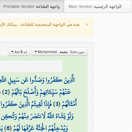
Printable Version
Main Version
الواجهة الرئيسية
واجهة الطباعة
×
هذه هي الواجهة المخصصة للطباعة ، يمكنك الإ
Muhammad
5
محمد
سورة Sura
آية Aya
الَّذِينَ كَفَرُوا وَصَدُّوا عَن سَبِيلِ اللَّهِ أ
ذ
)
2
(
عَنْهُمْ سَيِّئَاتِهِمْ وَأَصْلَحَ بَالَهُمْ
فَإِذَا لَقِيتُمُ الَّذِينَ كَفَرُوا فَ
)
3
(
أَمْثَالَهُمْ
وَلَوْ يَشَاءُ اللَّهُ لَانتَصَرَ مِنْهُمْ وَلَٰكِن 
يَ
)
6
(
وَيُدْخِلُهُمُ الْجَنَّةَ عَرَّفَهَا لَهُمْ