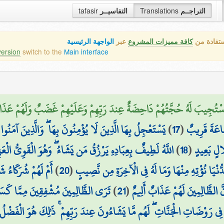
tafasir
التفاسيــر
Translations
التراجــم
ستفادة من
كافة مميزات المشروع
عبر
الواجهة الرئيسية
version
switch to the
Main interface
ا اسْتُجِيبَ لَهُ حُجَّتُهُمْ دَاحِضَةٌ عِندَ رَبِّهِمْ وَعَلَيْهِمْ غَضَبٌ وَلَهُمْ عَذَ
يَسْتَعْجِلُ بِهَا الَّذِينَ لَا يُؤْمِنُونَ بِهَا ۖ وَالَّذِينَ آمَنُوا 
)
17
(
َّاعَةَ قَرِيبٌ
اللَّهُ لَطِيفٌ بِعِبَادِهِ يَرْزُقُ مَن يَشَاءُ ۖ وَهُوَ الْقَوِيُّ الْعَز
)
18
(
الٍ بَعِيدٍ
أَمْ لَهُمْ شُرَكَاءُ  ۚ
)
20
(
ُنْيَا نُؤْتِهِ مِنْهَا وَمَا لَهُ فِي الْآخِرَةِ مِن نَّصِيبٍ
تَرَى الظَّالِمِينَ مُشْفِقِينَ مِمَّا كَسَبُو
)
21
(
نَّ الظَّالِمِينَ لَهُمْ عَذَابٌ أَلِيمٌ
ِي رَوْضَاتِ الْجَنَّاتِ ۖ لَهُم مَّا يَشَاءُونَ عِندَ رَبِّهِمْ ۚ ذَٰلِكَ هُوَ الْفَضْلُ 