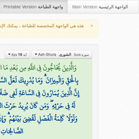
Printable Version
Main Version
الواجهة الرئيسية
واجهة الطباعة
×
هذه هي الواجهة المخصصة للطباعة ، يمكنك الإ
Ash-Shura
16
الشورى
سورة Sura
آية Aya
وَالَّذِينَ يُحَاجُّونَ فِي اللَّهِ مِن بَعْدِ مَ)
بِالْحَقِّ وَالْمِيزَانَ ۗ وَمَا يُدْرِيكَ لَعَلَّ الس
إِنَّ الَّذِينَ يُمَارُونَ فِي السَّاعَةِ لَفِي ضَلَ
لَهُ فِي حَرْثِهِ ۖ وَمَن كَانَ يُرِيدُ حَرْثَ الدّ
وَلَوْلَا كَلِمَةُ الْفَصْلِ لَقُضِيَ بَيْنَهُمْ ۗ وَإِ
الصَّالِحَاتِ ف