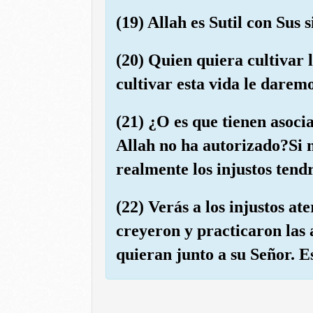
(19) Allah es Sutil con Sus s
(20) Quien quiera cultivar 
cultivar esta vida le daremo
(21) ¿O es que tienen asoci
Allah no ha autorizado?Si no
realmente los injustos tend
(22) Verás a los injustos at
creyeron y practicaron las a
quieran junto a su Señor. Es