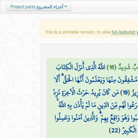
Project parts
أجزاء المشروع
This is a printable version, to view
full-featured 
ابٌ شَدِيدٌ (16
اللَّهُ الَّذِي أَنزَلَ الْكِتَابَ
مُشْفِقُونَ مِنْهَا وَيَعْلَمُونَ أَنَّهَا الْحَقُّ ۗ أَلَا
مَن كَانَ يُرِيدُ حَرْثَ الْآخِرَةِ نَزِدْ
)
19
(
ِيزُ
شَرَعُوا لَهُم مِّنَ الدِّينِ مَا لَمْ يَأْذَن بِهِ اللَّهُ
ا وَهُوَ وَاقِعٌ بِهِمْ ۗ وَالَّذِينَ آمَنُوا وَعَمِلُوا
)
22
(
الْكَبِيرُ