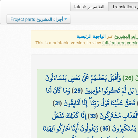
tafasir
التفاسيــر
Translations
Project parts
أجزاء المشروع
زات المشروع
عبر
الواجهة الرئيسية
This is a printable version, to view
full-featured versi
 (26
وَأَقْبَلَ بَعْضُهُمْ عَلَىٰ بَعْضٍ يَتَسَاءَلُونَ
وَمَا كَانَ لَنَا
)
29
(
وا بَل لَّمْ تَكُونُوا مُؤْمِنِينَ
)
31
(
فَحَقَّ عَلَيْنَا قَوْلُ رَبِّنَا ۖ إِنَّا لَذَائِقُونَ
إِنَّا كَذَٰلِكَ نَفْعَلُ
)
33
(
ِي الْعَذَابِ مُشْتَرِكُونَ
وَيَقُولُونَ أَئِنَّا لَتَارِكُو آلِهَتِنَا
)
35
(
َهُ يَسْتَكْبِرُونَ