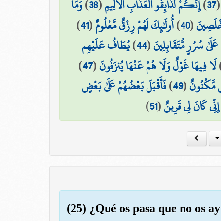
وَمَا
)
38
(
إِنَّكُمْ لَذَائِقُو الْعَذَابِ الْأَلِيمِ
)
37
)
41
(
أُولَٰئِكَ لَهُمْ رِزْقٌ مَّعْلُومٌ
)
40
(
مُخْلَصِينَ
يُطَافُ عَلَيْهِم
)
44
(
عَلَىٰ سُرُرٍ مُّتَقَابِلِينَ
)
47
(
لَا فِيهَا غَوْلٌ وَلَا هُمْ عَنْهَا يُنزَفُونَ
فَأَقْبَلَ بَعْضُهُمْ عَلَىٰ بَعْضٍ
)
49
(
ضٌ مَّكْنُونٌ
)
51
(
 إِنِّي كَانَ لِي قَرِينٌ
(25) ¿Qué os pasa que no os ay