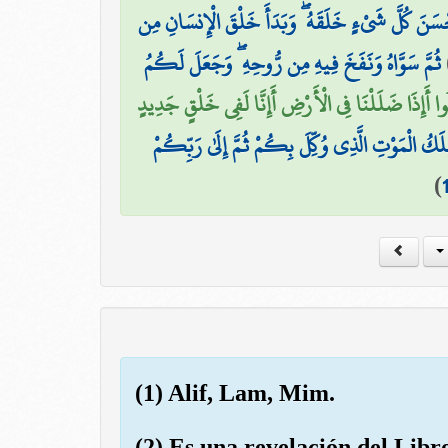
ْسَنَ كُلَّ شَيْءٍ خَلَقَهُ ۖ وَبَدَأَ خَلْقَ الْإِنسَانِ مِن
ثُمَّ سَوَّاهُ وَنَفَخَ فِيهِ مِن رُّوحِهِ ۖ وَجَعَلَ لَكُمُ
ُوا أَإِذَا ضَلَلْنَا فِي الْأَرْضِ أَإِنَّا لَفِي خَلْقٍ جَدِيدٍ
۞  الْمَوْتِ الَّذِي وُكِّلَ بِكُمْ ثُمَّ إِلَىٰ رَبِّكُمْ
)
1
(1) Alif, Lam, Mim.
(2) Es una revelación del Libr