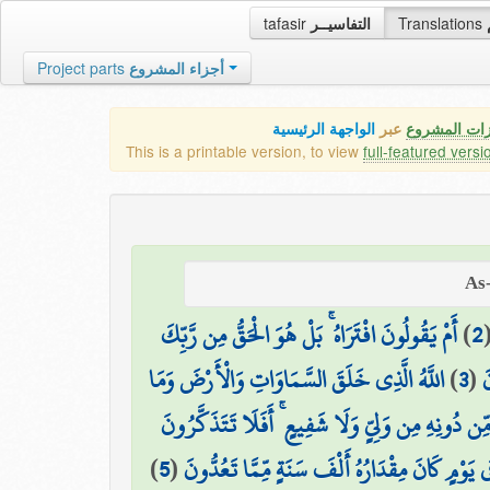
tafasir
التفاسيــر
Translations
Project parts
أجزاء المشروع
زات المشروع
عبر
الواجهة الرئيسية
This is a printable version, to view
full-featured versi
أَمْ يَقُولُونَ افْتَرَاهُ ۚ بَلْ هُوَ الْحَقُّ مِن رَّبِّكَ
)
2
اللَّهُ الَّذِي خَلَقَ السَّمَاوَاتِ وَالْأَرْضَ وَمَا
)
3
(
َ
مِّن دُونِهِ مِن وَلِيٍّ وَلَا شَفِيعٍ ۚ أَفَلَا تَتَذَكَّرُونَ
)
5
(
فِي يَوْمٍ كَانَ مِقْدَارُهُ أَلْفَ سَنَةٍ مِّمَّا تَعُدُّونَ