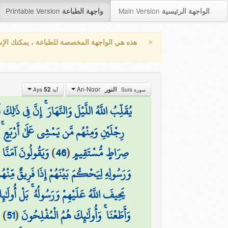
Printable Version
Main Version
الواجهة الرئيسية
واجهة الطباعة
×
هذه هي الواجهة المخصصة للطباعة ، يمكنك الإ
An-Noor
52
النور
سورة Sura
آية Aya
يُقَلِّبُ اللَّهُ اللَّيْلَ وَالنَّهَارَ ۚ إِنَّ فِي ذَٰلِكَ ل
رِجْلَيْنِ وَمِنْهُم مَّن يَمْشِي عَلَىٰ أَرْبَعٍ ۚ يَخ
وَيَقُولُونَ آمَنَّا ب
)
46
(
صِرَاطٍ مُّسْتَقِيمٍ
وَرَسُولِهِ لِيَحْكُمَ بَيْنَهُمْ إِذَا فَرِيقٌ مِّنْه
يَحِيفَ اللَّهُ عَلَيْهِمْ وَرَسُولُهُ ۚ بَلْ أُولَٰ
)
51
(
وَأَطَعْنَا ۚ وَأُولَٰئِكَ هُمُ الْمُفْلِحُونَ