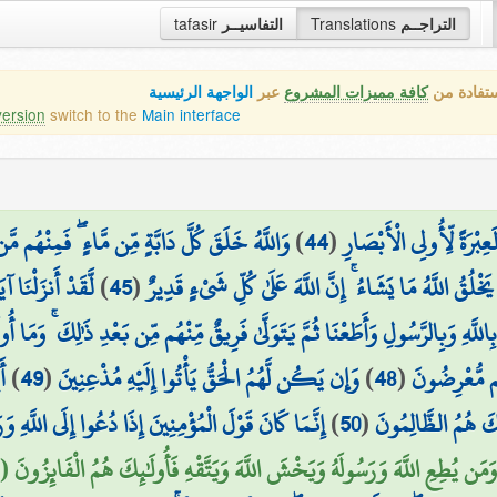
tafasir
التفاسيــر
Translations
التراجــم
ستفادة من
كافة مميزات المشروع
عبر
الواجهة الرئيسية
version
switch to the
Main interface
وَاللَّهُ خَلَقَ كُلَّ دَابَّةٍ مِّن مَّاءٍ ۖ فَمِنْهُم
)
44
(
َعِبْرَةً لِّأُولِي الْأَبْصَارِ
لَّقَدْ أَنزَلْنَا 
)
45
(
ْلُقُ اللَّهُ مَا يَشَاءُ ۚ إِنَّ اللَّهَ عَلَىٰ كُلِّ شَيْءٍ قَدِيرٌ
ِاللَّهِ وَبِالرَّسُولِ وَأَطَعْنَا ثُمَّ يَتَوَلَّىٰ فَرِيقٌ مِّنْهُم مِّن بَعْدِ ذَٰلِكَ ۚ وَمَا أُو
أَ
)
49
(
وَإِن يَكُن لَّهُمُ الْحَقُّ يَأْتُوا إِلَيْهِ مُذْعِنِينَ
)
48
(
ُم مُّعْرِضُونَ
إِنَّمَا كَانَ قَوْلَ الْمُؤْمِنِينَ إِذَا دُعُوا إِلَى اللَّهِ 
)
50
(
ئِكَ هُمُ الظَّالِمُونَ
وَمَن يُطِعِ اللَّهَ وَرَسُولَهُ وَيَخْشَ اللَّهَ وَيَتَّقْهِ فَأُولَٰئِكَ هُمُ الْفَائِزُونَ (52)