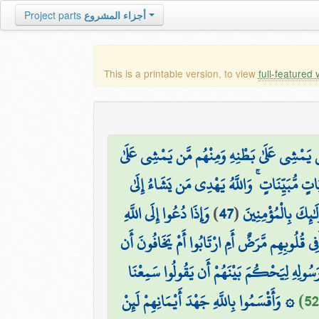
Project parts
أجزاء المشروع
This is a printable version, to view
full-featured 
 مَّن يَمْشِي عَلَىٰ بَطْنِهِ وَمِنْهُم مَّن يَمْشِي عَلَىٰ
آيَاتٍ مُّبَيِّنَاتٍ ۚ وَاللَّهُ يَهْدِي مَن يَشَاءُ إِلَىٰ
وَإِذَا دُعُوا إِلَى اللَّهِ
)
47
(
لَٰئِكَ بِالْمُؤْمِنِينَ
فِي قُلُوبِهِم مَّرَضٌ أَمِ ارْتَابُوا أَمْ يَخَافُونَ أَن
وَرَسُولِهِ لِيَحْكُمَ بَيْنَهُمْ أَن يَقُولُوا سَمِعْنَا
۞ وَأَقْسَمُوا بِاللَّهِ جَهْدَ أَيْمَانِهِمْ لَئِنْ