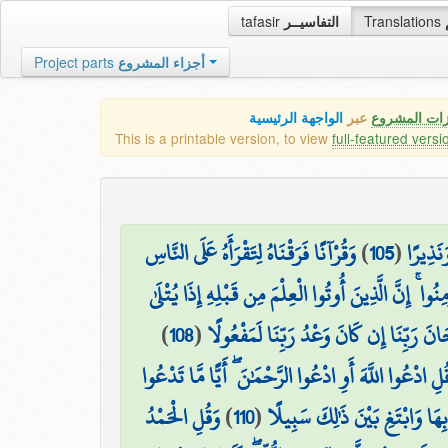
tafasir
التفاسيــر
Translations
Project parts
أجزاء المشروع
زات المشروع
عبر
الواجهة الرئيسية
This is a printable version, to view
full-featured versi
وَقُرْآنًا فَرَقْنَاهُ لِتَقْرَأَهُ عَلَى النَّاسِ
)
105
(
َنَذِيرًا
ِنُوا ۚ إِنَّ الَّذِينَ أُوتُوا الْعِلْمَ مِن قَبْلِهِ إِذَا يُتْلَىٰ
)
108
(
نَ رَبِّنَا إِن كَانَ وَعْدُ رَبِّنَا لَمَفْعُولًا
ُلِ ادْعُوا اللَّهَ أَوِ ادْعُوا الرَّحْمَٰنَ ۖ أَيًّا مَّا تَدْعُوا
وَقُلِ الْحَمْدُ
)
110
(
ِهَا وَابْتَغِ بَيْنَ ذَٰلِكَ سَبِيلًا