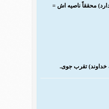
دارد) محققاً ناصیه اش =