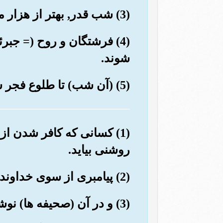
(3) شب قدر, بهتر از هزار ماه است.
(4) فرشتگان و روح (= جب
شوند.
(5) (آن شب) تا طلوع فجر سلامتی (ورحمت) باشد.
(1) کسانی که کافر شدن از 
روشنی بیاید.
(2) پیامبری از سوی خداوند (بیاید) که صحیفه های پاک را نخواند.
(3) و در آن (صحیفه ها) نوشته هایی استوار (ودرست) است.