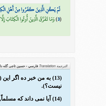
لَمْ يَكُنِ الَّذِينَ كَفَرُوا مِنْ أَهْلِ الْكِتَابِ
(
3
)
وَمَا تَفَرَّقَ الَّذِينَ أُوتُوا الْكِتَابَ إِلَّا 
الترجمة Translation
فارسي - حسین تاجی گله دا
(13) به من خبر ده اگر 
نیست؟).
(14) آیا نمی داند که مسلماً, خداوند (همه اعمالش را) می بیند؟!