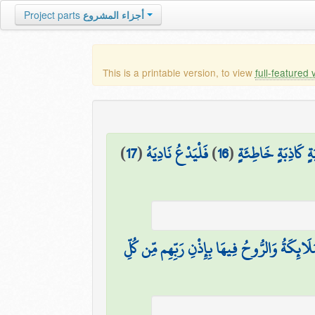
أجزاء المشروع
Project parts
This is a printable version, to view
full-featured 
ةٍ كَاذِبَةٍ خَاطِئَةٍ
(
16
)
فَلْيَدْعُ نَادِيَهُ
(
17
)
ْمَلَائِكَةُ وَالرُّوحُ فِيهَا بِإِذْنِ رَبِّهِم مِّن كُلِّ