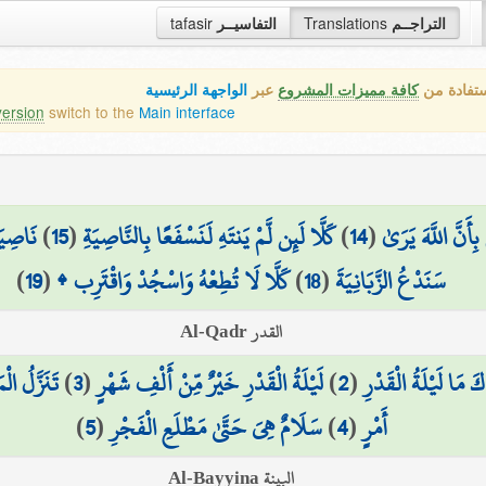
التراجــم
Translations
التفاسيــر
tafasir
ستفادة من
كافة مميزات المشروع
عبر
الواجهة الرئيسية
version
switch to the
Main interface
 بِأَنَّ اللَّهَ يَرَىٰ
(
14
)
كَلَّا لَئِن لَّمْ يَنتَهِ لَنَسْفَعًا بِالنَّاصِيَةِ
(
15
)
نَاصِيَ
سَنَدْعُ الزَّبَانِيَةَ
(
18
)
كَلَّا لَا تُطِعْهُ وَاسْجُدْ وَاقْتَرِب ۩
(
19
)
القدر Al-Qadr
كَ مَا لَيْلَةُ الْقَدْرِ
(
2
)
لَيْلَةُ الْقَدْرِ خَيْرٌ مِّنْ أَلْفِ شَهْرٍ
(
3
)
تَنَزَّلُ ال
أَمْرٍ
(
4
)
سَلَامٌ هِيَ حَتَّىٰ مَطْلَعِ الْفَجْرِ
(
5
)
البينة Al-Bayyina