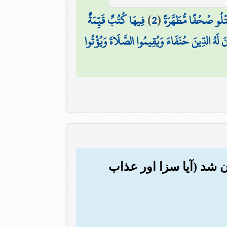
تْلُو صُحُفًا مُّطَهَّرَةً
(
2
)
فِيهَا كُتُبٌ قَيِّمَةٌ
ينَ لَهُ الدِّينَ حُنَفَاءَ وَيُقِيمُوا الصَّلَاةَ وَيُؤْتُوا
ن شد (آیا سزا اور عذاب