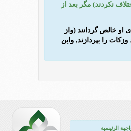
ختلاف نکردند) مگر بعد از
ای او خالص گردانند (واز
وزکات را بپردازند, واین
اجهة الرئيسية