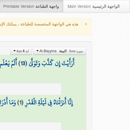
Printable Version
Main Version
الواجهة الرئيسية
واجهة الطباعة
×
هذه هي الواجهة المخصصة للطباعة ، يمكنك الإ
Al-Bayyina
البينة
4
سورة Sura
آية Aya
أَرَأَيْتَ إِن كَذَّبَ وَتَوَلَّىٰ
(
13
)
أَلَمْ يَعْلَم
إِنَّا أَنزَلْنَاهُ فِي لَيْلَةِ الْقَدْرِ
(
1
)
وَمَا أَدْرَا