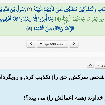
 وَالْمُشْرِكِينَ مُنفَكِّينَ حَتَّىٰ تَأْتِيَهُمُ الْبَيِّنَةُ
(
1
)
رَسُولٌ مِّنَ اللَّهِ يَ
مِن بَعْدِ مَا جَاءَتْهُمُ الْبَيِّنَةُ (4)
وَمَا أُمِرُوا إِلَّا لِيَعْبُدُوا اللَّهَ مُخْلِصِ
الزَّكَاةَ ۚ وَذَٰلِكَ دِينُ الْقَيِّمَةِ
(
5
)
598
الصفحة Page
ری
این (شخص سرکش, حق را) تکذیب کرد, و رویگردا