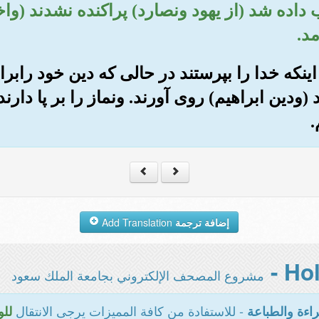
اب داده شد (از یهود ونصارد) پراکنده نشدند (وا
مد.
جز اینکه خدا را بپرستند در حالی که دین خود رابر
دین ابراهیم) روی آورند. ونماز را بر پا دارند 
.
إضافة ترجمة
Add Translation
مشروع المصحف الإلكتروني بجامعة الملك سعود
- للاستفادة من كافة المميزات يرجى الانتقال
اءة والطباعة
للو