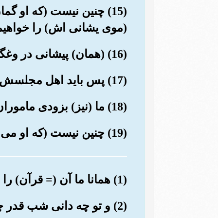
(15) چنین نیست (که او گ
(موی یشانی اش) را خواهی
(16) (همان) پیشانی در وغگوی خطا کار را,
(17) پس باید اهل مجلسش (وهمدمانش) را بخواند.
(18) ما (نیز) بزودی ماموران آتش را فرا می خوانیم.
(19) چنین نیست (که او می پندارد) هرگز اورا اطاعت نکن, وسجد کن و (به خداوند) تقرب جوی.
(1) همانا ما آن (= قرآن) را درشب قدر نازل کردیم.
(2) و تو چه دانی شب قدر چیست؟!