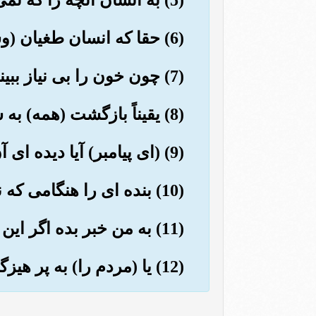
(6) حقا که انسان طغیان (وسرکشی) می کند.
(7) چون خون را بی نیاز ببیند.
(8) یقیناً بازگشت (همه) به سوی پروردگارتو ست.
(9) (ای پیامبر) آیا دیده ای آن کسی که باز می دارد,
(10) بنده ای را هنگامی که نماز می خواند؟
(11) به من خبر بده اگر این (بنده) بر (راه) هدایت باشد.
(12) یا (مردم را) به پر هیزگاری فرمان دهد (سزای کسی که اورا آزاد دهد جیست؟).