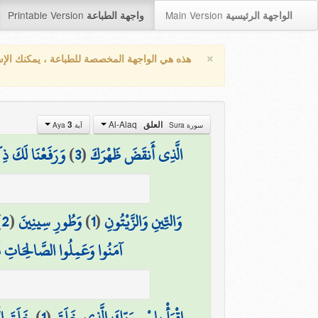
Printable Version
Main Version
الواجهة الرئيسية
واجهة الطباعة
×
هذه هي الواجهة المخصصة للطباعة ، يمكنك الإ
Al-Alaq
العلق
3
سورة Sura
آية Aya
الَّذِي أَنقَضَ ظَهْرَكَ
(
3
)
وَرَفَعْنَا لَكَ ذِ
وَالتِّينِ وَالزَّيْتُونِ
(
1
)
وَطُورِ سِينِينَ
(
2
)
آمَنُوا وَعَمِلُوا الصَّالِحَاتِ فَ
اقْرَأْ بِاسْمِ رَبِّكَ الَّذِي خَلَقَ
(
1
)
خَلَقَ ال