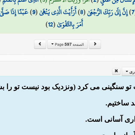
7
)
إِنَّ إِلَىٰ رَبِّكَ الرُّجْعَىٰ
(
8
)
أَرَأَيْتَ الَّذِي يَنْهَىٰ
(
9
)
عَبْدًا إِذَا صَلَّىٰ
أَمَرَ بِالتَّقْوَىٰ
(
12
)
597
الصفحة Page
ری