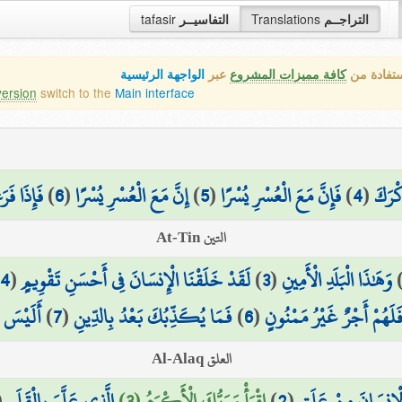
التراجــم
Translations
التفاسيــر
tafasir
ستفادة من
كافة مميزات المشروع
عبر
الواجهة الرئيسية
version
switch to the
Main interface
كْرَكَ
(
4
)
فَإِنَّ مَعَ الْعُسْرِ يُسْرًا
(
5
)
إِنَّ مَعَ الْعُسْرِ يُسْرًا
(
6
)
فَإِذَا ف
التين At-Tin
وَهَٰذَا الْبَلَدِ الْأَمِينِ
(
3
)
لَقَدْ خَلَقْنَا الْإِنسَانَ فِي أَحْسَنِ تَقْوِيمٍ
(
4
)
لَهُمْ أَجْرٌ غَيْرُ مَمْنُونٍ
(
6
)
فَمَا يُكَذِّبُكَ بَعْدُ بِالدِّينِ
(
7
)
أَلَيْسَ ا
العلق Al-Alaq
ْإِنسَانَ مِنْ عَلَقٍ
(
2
)
اقْرَأْ وَرَبُّكَ الْأَكْرَمُ (3)
الَّذِي عَلَّمَ بِالْقَلَمِ
(