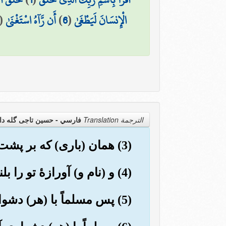
الْإِنسَانَ لَيَطْغَىٰ
(
6
)
أَن رَّآهُ اسْتَغْنَىٰ
(
الترجمة Translation
فارسي - حسین تاجی گله دا
(3) همان (باری) که بر پشت تو سنگینی می کرد (ونزدیک بود نیست تو را بشکند)؟
(4) و (نام و) آورازۀ تو را بلند ساختیم.
(5) پس مسلماً با (هر) دشواری آسانی است.