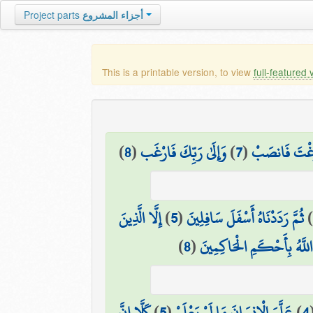
أجزاء المشروع
Project parts
This is a printable version, to view
full-featured 
َرَغْتَ فَانصَبْ
(
7
)
وَإِلَىٰ رَبِّكَ فَارْغَب
(
8
)
ثُمَّ رَدَدْنَاهُ أَسْفَلَ سَافِلِينَ
(
5
)
إِلَّا الَّذِينَ
للَّهُ بِأَحْكَمِ الْحَاكِمِينَ
(
8
)
4
)
عَلَّمَ الْإِنسَانَ مَا لَمْ يَعْلَمْ
(
5
)
كَلَّا إِنَّ