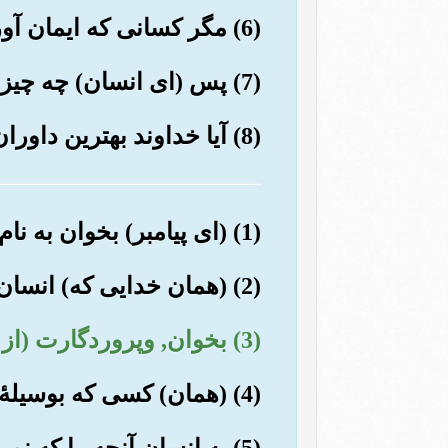
(6) مگر کسانی که ایمان آوردند وکارهای شایسته انجام دادند, پس برای آنها پاداشی قطع نشدنی است.
(7) پس (ای انسان) چه چیز بعد (از این همه دلایل روشن) تو را به تکذیب (روز) جزاط وا می دارد؟!
(8) آیا خداوند بهترین داوران (وحکم مطلق) نیست؟!
(1) (ای پیامبر) بخوان به نام پروردگارت که (هستی را) آفرید.
(2) (همان خدایی که) انسان را از خون بسته آفرید.
(3) بخوان, وپروردگارت (از همه) بزرگوار تراست.
(4) (همان) کسی که بوسیلۀ قلم (نوشتن) آموخت.
(5) به انسان آنچه را که نمی دانست آموخت.