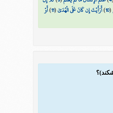
(
10
)
أَرَأَيْتَ إِن كَانَ عَلَى الْهُدَىٰ
(
11
)
أَوْ