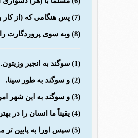
(6) مسلماً با (هر) دشواری آسانی است.
(7) پس هنگامی که (از کار وامور دنیا) فارغ شدی (به عبادت پروردگارت) بکوش.
(8) وبه سوی پروردگارت راغب (ومشتاق) شو.
(1) سوگند به انجیر وزیتون.
(2) و سوگند به طور سینا.
(3) و سوگند به این شهر امن (= مکه).
(4) یقیناً ما انسان را در بهترین صورت (و هیئت) آفریدیم.
(5) سپس اورا به پایین تر مرحله بر گردا ندیم.