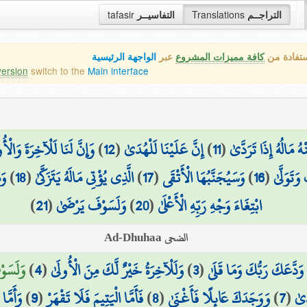
التراجــم
Translations
التفاسيــر
tafasir
ستفادة من
كافة مميزات المشروع
عبر
الواجهة الرئيسية
version
switch to the
Main interface
ُ مَالُهُ إِذَا تَرَدَّىٰ
(
11
)
إِنَّ عَلَيْنَا لَلْهُدَىٰ
(
12
)
وَإِنَّ لَنَا لَلْآخِرَةَ وَالْأُ
َتَوَلَّىٰ
(
16
)
وَسَيُجَنَّبُهَا الْأَتْقَى
(
17
)
الَّذِي يُؤْتِي مَالَهُ يَتَزَكَّىٰ
(
18
)
وَ
ابْتِغَاءَ وَجْهِ رَبِّهِ الْأَعْلَىٰ
(
20
)
وَلَسَوْفَ يَرْضَىٰ
(
21
)
الضحى Ad-Dhuhaa
وَدَّعَكَ رَبُّكَ وَمَا قَلَىٰ
(
3
)
وَلَلْآخِرَةُ خَيْرٌ لَّكَ مِنَ الْأُولَىٰ
(
4
)
وَلَسَوْ
َىٰ
(
7
)
وَوَجَدَكَ عَائِلًا فَأَغْنَىٰ
(
8
)
فَأَمَّا الْيَتِيمَ فَلَا تَقْهَرْ
(
9
)
وَأَمَّا