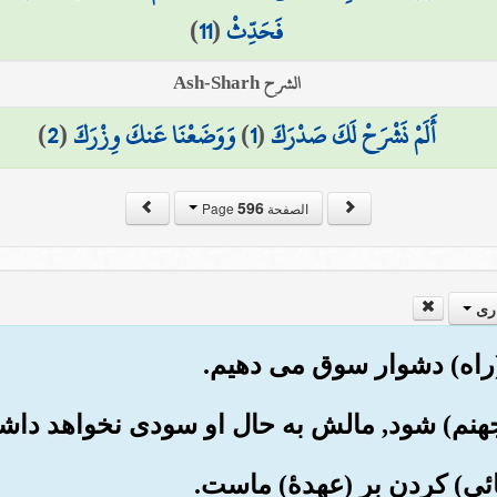
فَحَدِّثْ
(
11
)
الشرح Ash-Sharh
أَلَمْ نَشْرَحْ لَكَ صَدْرَكَ
(
1
)
وَوَضَعْنَا عَنكَ وِزْرَكَ
(
2
)
596
الصفحة Page
ری