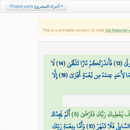
أجزاء المشروع
Project parts
This is a printable version, to view
full-featured 
ولَىٰ
(
13
)
فَأَنذَرْتُكُمْ نَارًا تَلَظَّىٰ
(
14
)
لَا
مَا لِأَحَدٍ عِندَهُ مِن نِّعْمَةٍ تُجْزَىٰ
(
19
)
إِلَّا
فَ يُعْطِيكَ رَبُّكَ فَتَرْضَىٰ (5)
أَلَمْ يَجِدْكَ
 السَّائِلَ فَلَا تَنْهَرْ
(
10
)
وَأَمَّا بِنِعْمَةِ رَبِّكَ