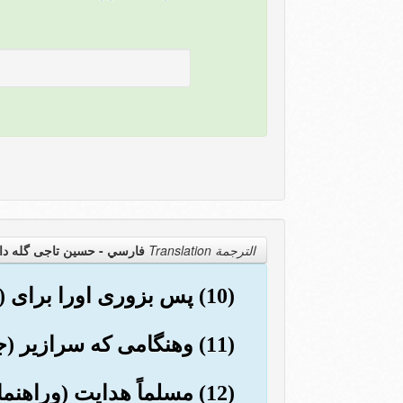
الترجمة Translation
فارسي - حسین تاجی گله دا
(10) پس بزوری اورا برای (راه) دشوار سوق می دهیم.
(11) وهنگامی که سرازیر (جهنم) شود, مالش به حال او سودی نخواهد داشت.
(12) مسلماً هدایت (وراهنمائی) کردن بر (عهدۀ) ماست.