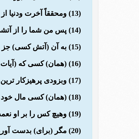
(13) ومحققاً آخرت ودنیا از آنٍ ماست.
(14) پس من شما را از آتشی شعله ور بیم دادم.
(15) به آن (آتش کسی) جز بدبخت ترین (مردم) در نیفتد
(16) (همان) کسی که (آیات مارا) تکذیب کرد
(17) وبزودی پرهیزکار ترین (مردم) از آن دور داشته می شود.
(18) (همان) کسی مال خود را (در راه خدا) می بخشد تا پاک شود.
(19) وهیچ کس را بر او نعمت (وحقی) نیست, تا بخواهد (با انفاق) پاداش دهد.
(20) مگر (برای) بدست آوردن وجه (و خشودی) پروردگار برترین.