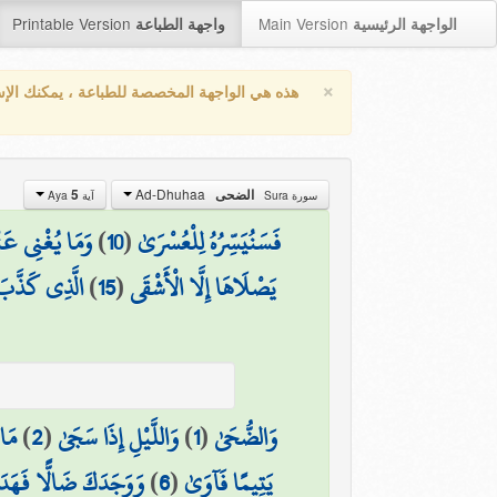
Printable Version
Main Version
الواجهة الرئيسية
واجهة الطباعة
×
هذه هي الواجهة المخصصة للطباعة ، يمكنك الإ
Ad-Dhuhaa
الضحى
5
سورة Sura
آية Aya
فَسَنُيَسِّرُهُ لِلْعُسْرَىٰ
(
10
)
وَمَا يُغْنِي عَنْه
يَصْلَاهَا إِلَّا الْأَشْقَى
(
15
)
الَّذِي كَذَّبَ و
وَالضُّحَىٰ
(
1
)
وَاللَّيْلِ إِذَا سَجَىٰ
(
2
)
مَا 
يَتِيمًا فَآوَىٰ
(
6
)
وَوَجَدَكَ ضَالًّا فَهَد