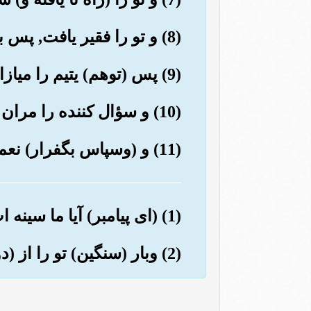
(8) و تو را فقیر یافت, پس بی نیاز نمود,
(9) پس (توهم) یتیم را میازار.
(10) و سؤال کننده را مران (و با او خشونت نکن).
(11) و (وسپاس بگفرار) نعمتهای پروردگارت را باز گوکن.
(1) (ای پیامبر) آیا ما سینه ات را برایت نگشودیم؟
(2) وبار (سنگین) تو را از (دوش) تو بر نداشتیم؟