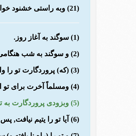
(21) وبه راستی خشنود خواهد شد.
(1) سوگند به آغاز روز.
(2) و سوگند به شب هنگامی که آرام گیرد.
(3) (که) پروردگارت تو را وانگذاشته و (بر تو) خشم نگرفته است.
(4) ومسلماً آخرت برای تو از دنیا بهتراست.
(5) وبزودی پروردگارت به تو (آن قدر) عطا کند که خشنود گردی.
(6) آیا تو را یتیم نیافت, پس پناه داد؟!
(7) و تو را (راه نا یافته و) سرگشته یافت, پس هدایت کرد,