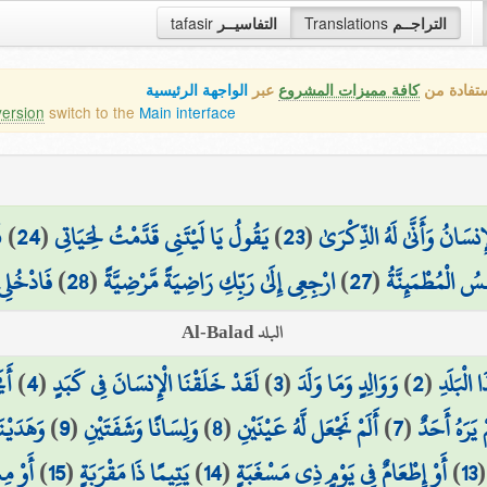
التراجــم
Translations
التفاسيــر
tafasir
ستفادة من
كافة مميزات المشروع
عبر
الواجهة الرئيسية
version
switch to the
Main interface
ْإِنسَانُ وَأَنَّىٰ لَهُ الذِّكْرَىٰ
(
23
)
يَقُولُ يَا لَيْتَنِي قَدَّمْتُ لِحَيَاتِي
(
24
)
ف
َفْسُ الْمُطْمَئِنَّةُ
(
27
)
ارْجِعِي إِلَىٰ رَبِّكِ رَاضِيَةً مَّرْضِيَّةً
(
28
)
فَادْخُلِ
البلد Al-Balad
الْبَلَدِ
(
2
)
وَوَالِدٍ وَمَا وَلَدَ
(
3
)
لَقَدْ خَلَقْنَا الْإِنسَانَ فِي كَبَدٍ
(
4
)
أَي
يَرَهُ أَحَدٌ
(
7
)
أَلَمْ نَجْعَل لَّهُ عَيْنَيْنِ
(
8
)
وَلِسَانًا وَشَفَتَيْنِ
(
9
)
وَهَدَيْنَ
13
)
أَوْ إِطْعَامٌ فِي يَوْمٍ ذِي مَسْغَبَةٍ
(
14
)
يَتِيمًا ذَا مَقْرَبَةٍ
(
15
)
أَوْ مِ