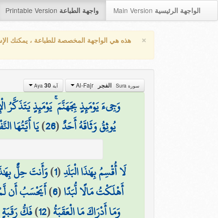
Printable Version
Main Version
الواجهة الرئيسية
واجهة الطباعة
×
هذه هي الواجهة المخصصة للطباعة ، يمكنك الإ
Al-Fajr
الفجر
30
سورة Sura
آية Aya
وَجِيءَ يَوْمَئِذٍ بِجَهَنَّمَ ۚ يَوْمَئِذٍ يَتَذَكَّرُ ال
يُوثِقُ وَثَاقَهُ أَحَدٌ
(
26
)
يَا أَيَّتُهَا النّ
لَا أُقْسِمُ بِهَٰذَا الْبَلَدِ
(
1
)
وَأَنتَ حِلٌّ بِهَٰذَا 
أَهْلَكْتُ مَالًا لُّبَدًا
(
6
)
أَيَحْسَبُ أَن لَّمْ 
وَمَا أَدْرَاكَ مَا الْعَقَبَةُ
(
12
)
فَكُّ رَقَبَةٍ
(