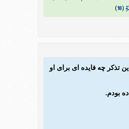
ةِ
(
18
)
این تذکر چه فایده ای برای او