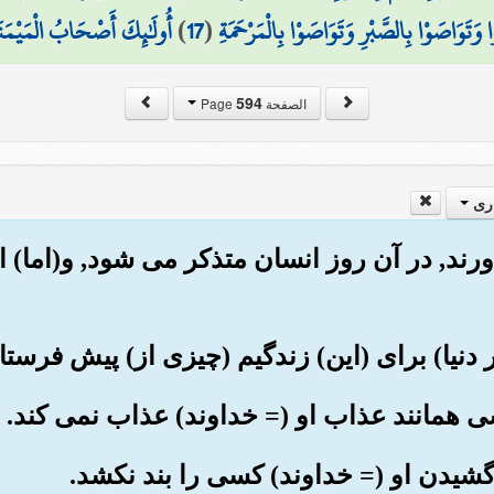
 وَتَوَاصَوْا بِالصَّبْرِ وَتَوَاصَوْا بِالْمَرْحَمَةِ
(
17
)
أُولَٰئِكَ أَصْحَابُ الْمَيْمَنَ
594
الصفحة Page
ری
بیاورند, در آن روز انسان متذکر می شود, و(اما) 