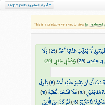
أجزاء المشروع
Project parts
This is a printable version, to view
full-featured 
َيَوْمَئِذٍ لَّا يُعَذِّبُ عَذَابَهُ أَحَدٌ
(
25
)
وَلَا
ي فِي عِبَادِي
(
29
)
وَادْخُلِي جَنَّتِي (30)
َحْسَبُ أَن لَّن يَقْدِرَ عَلَيْهِ أَحَدٌ
(
5
)
يَقُولُ
اهُ النَّجْدَيْنِ
(
10
)
فَلَا اقْتَحَمَ الْعَقَبَةَ
(
11
)
سْكِينًا ذَا مَتْرَبَةٍ
(
16
)
ثُمَّ كَانَ مِنَ الَّذِينَ