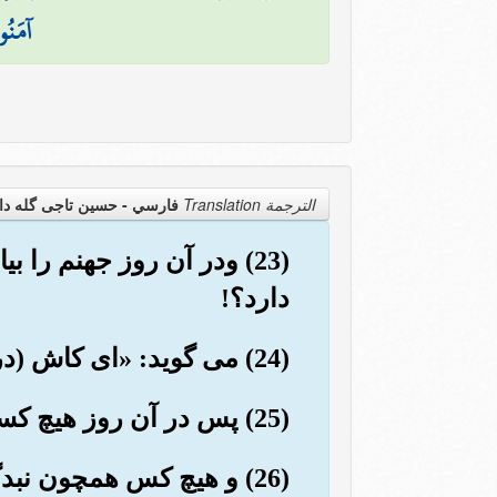
آمَنُوا
الترجمة Translation
فارسي - حسین تاجی گله دا
(23) ودر آن روز جهنم را 
دارد؟!
(24) می گوید: «ای کاش (در دنیا) برای (این) زندگیم (چیزی از) پیش فرستاده بودم.
(25) پس در آن روز هیچ کسی همانند عذاب او (= خداوند) عذاب نمی کند.
(26) و هیچ کس همچون نبدگشیدن او (= خداوند) کسی را بند نکشد.