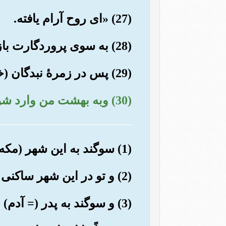
(27) «ای روح آرام یافته.
(28) به سوی پروردگارت باز گرد, در حالی که تو از او خوشنوی و او از تو خشنود است.
(29) پس در زمرۀ نبدگان (خاص) من در آی.
(30) وبه بهشت من وارد شو»
(1) سوگند به این شهر (مکه).
(2) و تو در این شهر ساکنی (وجنگ در این شهر برای تو حلال خواهد شد).
(3) و سوگند به پدر (= آدم) وفرزندانش.