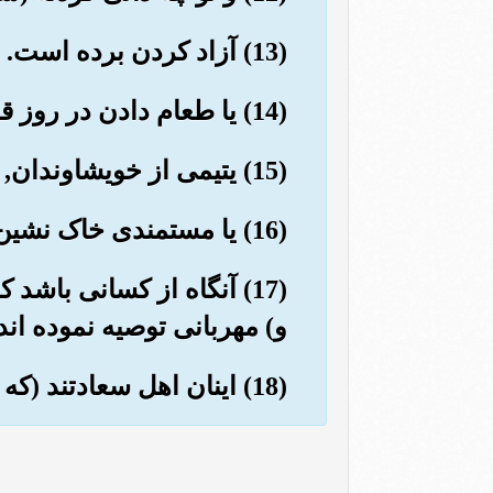
(13) آزاد کردن برده است.
(14) یا طعام دادن در روز قحطی (وگرسنگی),
(15) یتیمی از خویشاوندان,
(16) یا مستمندی خاک نشین را,
(17) آنگاه از کسانی باشد
و) مهربانی توصیه نموده اند.
(18) اینان اهل سعادتند (که فامۀ اعمالشان به دست راستشان می دهند وبه بهشت می روند).