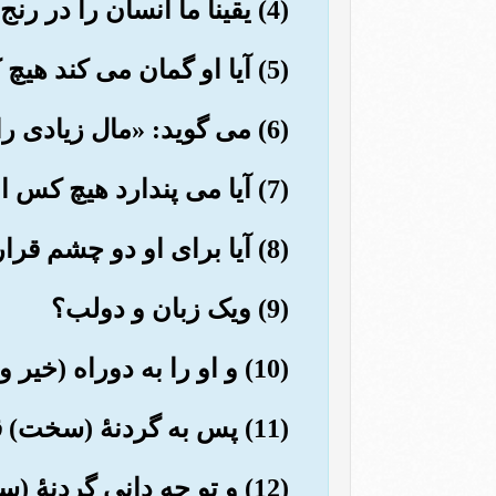
(4) یقیناً ما انسان را در رنج آفریدیم.
(5) آیا او گمان می کند هیچ کس بر او (تواناو) قادر نیست؟
(6) می گوید: «مال زیادی را تباه (وخرج) کرده ام».
(7) آیا می پندارد هیچ کس او را ندیده است؟
(8) آیا برای او دو چشم قرار ندادیم,
(9) ویک زبان و دولب؟
(10) و او را به دوراه (خیر وشر) را هنمائی کردیم.
(11) پس به گردنۀ (سخت) قدم نگذاشت (ونیامد).
(12) و تو چه دانی گردنۀ (سخت) چیست؟