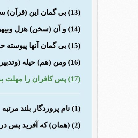
(13) بی گمان این (قرآن) سخن جدا کنندۀ حق از باطل است.
(14) و آن (سخن) هزل وبیهوده نیست.
(15) بی گمان آنها پیوسته حیله ونیرتگ می کنند.
(16) ومن (هم) حیله (وتدبیر) می کنم.
(17) پس کافران را مهلت بده, اندکی آنان را رهاکن.
(1) نام پروردگار بلند مرتبه ات را به پاکی یاد کن.
(2) (همان) که آفرید پس درست واستوار ساخت.