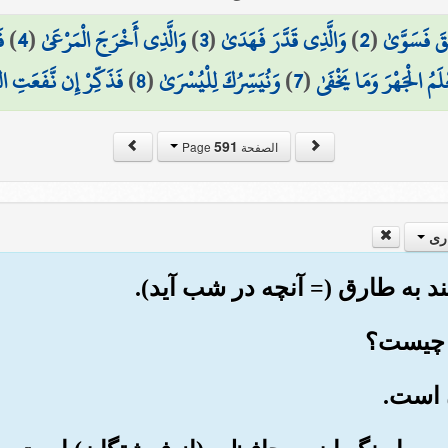
قَ فَسَوَّىٰ
(
2
)
وَالَّذِي قَدَّرَ فَهَدَىٰ
(
3
)
وَالَّذِي أَخْرَجَ الْمَرْعَىٰ
(
4
)
ف
عْلَمُ الْجَهْرَ وَمَا يَخْفَىٰ
(
7
)
وَنُيَسِّرُكَ لِلْيُسْرَىٰ
(
8
)
فَذَكِّرْ إِن نَّفَعَتِ ال
591
الصفحة Page
ری