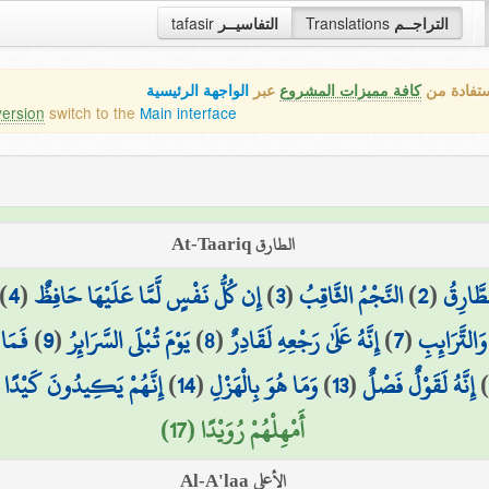
التراجــم
Translations
التفاسيــر
tafasir
ستفادة من
كافة مميزات المشروع
عبر
الواجهة الرئيسية
version
switch to the
Main interface
الطارق At-Taariq
طَّارِقُ
(
2
)
النَّجْمُ الثَّاقِبُ
(
3
)
إِن كُلُّ نَفْسٍ لَّمَّا عَلَيْهَا حَافِظٌ
(
4
)
التَّرَائِبِ
(
7
)
إِنَّهُ عَلَىٰ رَجْعِهِ لَقَادِرٌ
(
8
)
يَوْمَ تُبْلَى السَّرَائِرُ
(
9
)
فَمَا 
إِنَّهُ لَقَوْلٌ فَصْلٌ
(
13
)
وَمَا هُوَ بِالْهَزْلِ
(
14
)
إِنَّهُمْ يَكِيدُونَ كَيْدًا
(
أَمْهِلْهُمْ رُوَيْدًا (17)
الأعلى Al-A'laa