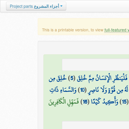
أجزاء المشروع
Project parts
This is a printable version, to view
full-featured 
فَلْيَنظُرِ الْإِنسَانُ مِمَّ خُلِقَ
(
5
)
خُلِقَ مِن
لَهُ مِن قُوَّةٍ وَلَا نَاصِرٍ
(
10
)
وَالسَّمَاءِ ذَاتِ
15
)
وَأَكِيدُ كَيْدًا
(
16
)
فَمَهِّلِ الْكَافِرِينَ