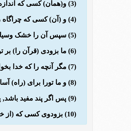
(3) و(همان) کسی که اندازه گیری کرد پس هدایت نمود.
(4) و (آن) کسی که چراگاه را رویانید.
(5) سپس آن را خشک وسیاه گردانید.
(6) ما بزودی (قرآن را) بر تو می خوانیم, پس هرگز فراموش نخواهی کرد.
(7) مگر آنچه را که خدا بخواهد, همانا او آشکار ونهان را می داند.
(8) و ما تورا برای (راه) آسان توفیق می دهیم.
(9) پس اگر پند مفید باشد, پندده.
(10) بزودوی کسی که (از خدا) می ترسد, پند می پذیرد.