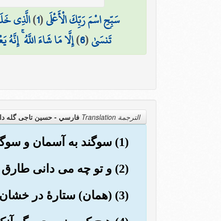
سَبِّحِ اسْمَ رَبِّكَ الْأَعْلَى
(
1
)
الَّذِي خَلَ
تَنسَىٰ
(
6
)
إِلَّا مَا شَاءَ اللَّهُ ۚ إِنَّهُ يَ
الترجمة Translation
فارسي - حسین تاجی گله دا
(1) سوگند به آسمان و سوگند به طارق (= آنچه در شب آید).
(2) و تو چه می دانی طارق چیست؟
(3) (همان) ستارۀ در خشان است.