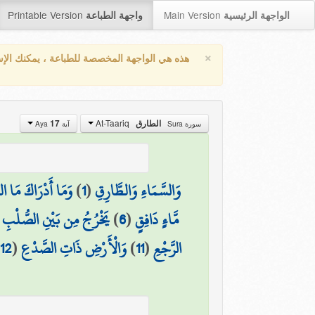
Printable Version
Main Version
الواجهة الرئيسية
واجهة الطباعة
×
هذه هي الواجهة المخصصة للطباعة ، يمكنك الإ
At-Taariq
الطارق
17
سورة Sura
آية Aya
وَالسَّمَاءِ وَالطَّارِقِ
(
1
)
وَمَا أَدْرَاكَ مَا ال
مَّاءٍ دَافِقٍ
(
6
)
يَخْرُجُ مِن بَيْنِ الصُّلْبِ وَ
الرَّجْعِ
(
11
)
وَالْأَرْضِ ذَاتِ الصَّدْعِ
(
12
)