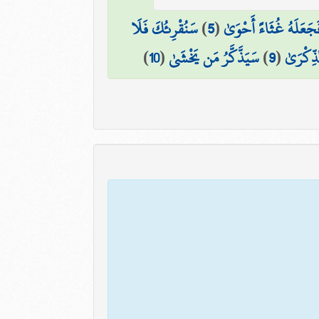
َجَعَلَهُ غُثَاءً أَحْوَىٰ
(
5
)
سَنُقْرِئُكَ فَلَا
ذِّكْرَىٰ
(
9
)
سَيَذَّكَّرُ مَن يَخْشَىٰ
(
10
)