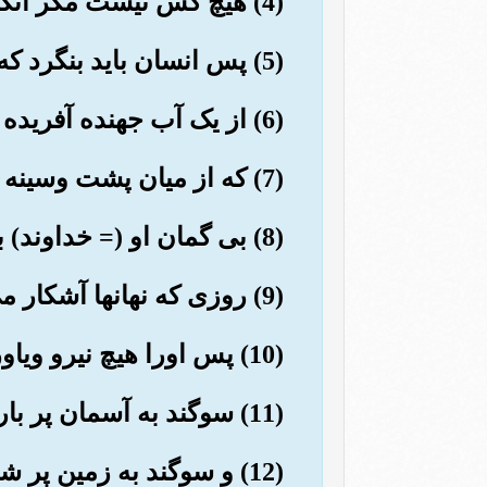
(4) هیچ کس نیست مگر آنکه بر او نگهبان ومحافظی (از فرشتگان) است.
(5) پس انسان باید بنگرد که از چه چیز آفریده شده است.
(6) از یک آب جهنده آفریده شده است.
(7) که از میان پشت وسینه بیرون می آید.
(8) بی گمان او (= خداوند) بر باز گردانیدن او (پس از مرگ) قادر است.
(9) روزی که نهانها آشکار می شود.
(10) پس اورا هیچ نیرو ویاوری نیست.
(11) سوگند به آسمان پر باران.
(12) و سوگند به زمین پر شکاف.