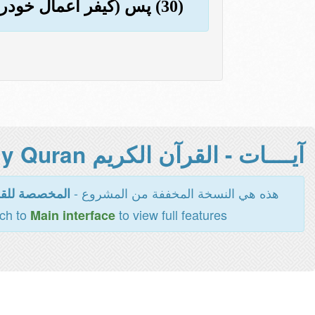
(30) پس (کیفر اعمال خودرا) بچشید, که چیزی جز عذاب بر شما نمی افزاییم!
آيــــات - القرآن الكريم Holy Quran -
هذه هي النسخة المخففة من المشروع -
المخصصة للقر
tch to
to view full features
Main interface