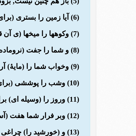
(5) باز هم چنین نیست, بزودی خواهند دانست.
(6) آیا زمین را بستری (برای آسایش شما) قرار ندادیم؟!
(7) وکوهها را میخها (ی آن قرار ندادیم؟!).
(8) و شما را جفت (نروماده) آفریدیم.
(9) وخواب شما را (مایۀ) آرامش تان قرار دادیم.
(10) وشب را پوششی (برای شما) قرار دادیم.
(11) وروز را (وسیله ای) برای زندگی ومعاش قرار دادیم.
(12) وبر فرار شما هفت (آسمان) اشوار بنا کردیم.
(13) و (خورشید را) چراغی درخشان آفریدیم.