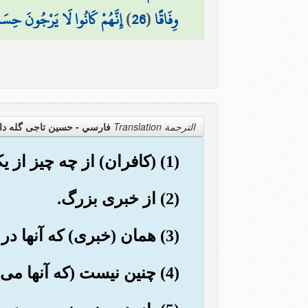
وِفَاقًا
(
26
)
إِنَّهُمْ كَانُوا لَا يَرْجُونَ حِسَا
الترجمة Translation
فارسي - حسین تاجی گله دا
(1) (کافران) از چه چیز از یکدیگر سؤال می کنند؟
(2) از خبری بزرگ.
(3) همان (خبری) که آنها در آن اختلاف دارند.
(4) چنین نیست (که آنها می اندیشند), بزودی خواهند دانست.