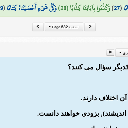
بًا
(
27
)
وَكَذَّبُوا بِآيَاتِنَا كِذَّابًا (28)
وَكُلَّ شَيْءٍ أَحْصَيْنَاهُ كِتَابًا
(
9
582
الصفحة Page
ری