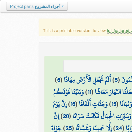
أجزاء المشروع
Project parts
This is a printable version, to view
full-featured 
لَمُونَ
(
5
)
أَلَمْ نَجْعَلِ الْأَرْضَ مِهَادًا
(
6
)
عَلْنَا النَّهَارَ مَعَاشًا
(
11
)
وَبَنَيْنَا فَوْقَكُمْ
َنَبَاتًا
(
15
)
وَجَنَّاتٍ أَلْفَافًا
(
16
)
إِنَّ يَوْمَ
وَسُيِّرَتِ الْجِبَالُ فَكَانَتْ سَرَابًا
(
20
)
إِنَّ
ابًا
(
24
)
إِلَّا حَمِيمًا وَغَسَّاقًا
(
25
)
جَزَاءً