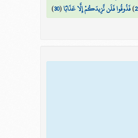
2
)
فَذُوقُوا فَلَن نَّزِيدَكُمْ إِلَّا عَذَابًا
(
30
)