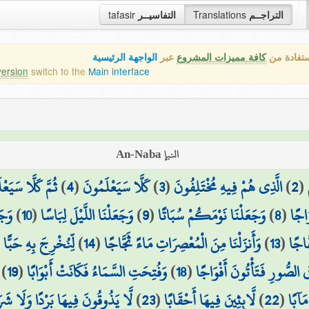
التراجــم
Translations
التفاسيــر
tafasir
ستفادة من
كافة مميزات المشروع
عبر
الواجهة الرئيسية
version
switch to the
Main interface
النبإ An-Naba
(
2
)
الَّذِي هُمْ فِيهِ مُخْتَلِفُونَ
(
3
)
كَلَّا سَيَعْلَمُونَ
(
4
)
ثُمَّ كَلَّا سَيَعْ
َاجًا
(
8
)
وَجَعَلْنَا نَوْمَكُمْ سُبَاتًا
(
9
)
وَجَعَلْنَا اللَّيْلَ لِبَاسًا
(
10
)
وَجَ
َاجًا
(
13
)
وَأَنزَلْنَا مِنَ الْمُعْصِرَاتِ مَاءً ثَجَّاجًا
(
14
)
لِّنُخْرِجَ بِهِ حَبًّا و
ِي الصُّورِ فَتَأْتُونَ أَفْوَاجًا
(
18
)
وَفُتِحَتِ السَّمَاءُ فَكَانَتْ أَبْوَابًا
(
19
)
مَآبًا
(
22
)
لَّابِثِينَ فِيهَا أَحْقَابًا
(
23
)
لَّا يَذُوقُونَ فِيهَا بَرْدًا وَلَا شَرَ