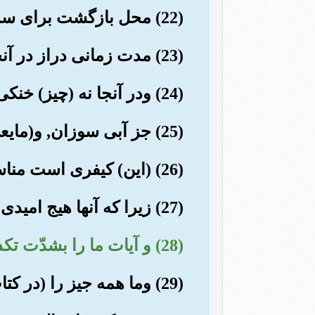
(22) محل بازگشت برای سرکشان است.
(23) مدت زمانی دراز در آنجا بمانند.
(24) ودر آنجا نه (چیز) خنکی می چشند ونه آشامیدنی (گوارایی خواهند داشت).
(25) جز آبی سوزان, و(مایعی که) جرک وخون (است).
(26) (این) کیفری است مناسب ودر خور (اعمالشان)
(27) زیرا که آنها هیج امیدی به (روز) حساب نداشتند.
(28) و آیات ما را بشدّت تکذیب کردند.
(29) وما همه جیز را (در کتاب لوح محفوظ) بشما رش نوشتیم.