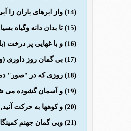
(14) واز ابرهای باران زا آبی فراوان فروفرشاریم
(15) تا بدان دانه وگیاه بسیار برویانیم.
(16) و با غهایی پر درخت (با آن آب پرورش دهیم).
(17) بی گمان روز داوری (وجدای) میعاد (همگان) است.
(18) روزی که در "صور" دمیده می شود, سپس شما گروه گروه (به محشر) می آیید.
(19) و آسمان گشوده می شود, پس دروازه, دروازه می گردد.
(20) و کوهها به حرکت آنید, پس (چون) سراب گردند.
(21) وبی گمان جهنم کمینگاهی است.