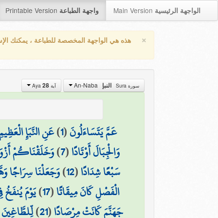
Printable Version
Main Version
الواجهة الرئيسية
واجهة الطباعة
×
هذه هي الواجهة المخصصة للطباعة ، يمكنك الإ
An-Naba
النبإ
28
سورة Sura
آية Aya
عَمَّ يَتَسَاءَلُونَ
(
1
)
عَنِ النَّبَإِ الْعَظِيمِ
وَالْجِبَالَ أَوْتَادًا
(
7
)
وَخَلَقْنَاكُمْ أَزْو
سَبْعًا شِدَادًا
(
12
)
وَجَعَلْنَا سِرَاجًا وَهّ
الْفَصْلِ كَانَ مِيقَاتًا
(
17
)
يَوْمَ يُنفَخُ ف
جَهَنَّمَ كَانَتْ مِرْصَادًا
(
21
)
لِّلطَّاغِينَ 