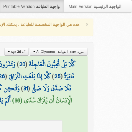
Printable Version
Main Version
الواجهة الرئيسية
واجهة الطباعة
×
هذه هي الواجهة المخصصة للطباعة ، يمكنك الإ
Al-Qiyaama
القيامة
36
سورة Sura
آية Aya
كَلَّا بَلْ تُحِبُّونَ الْعَاجِلَةَ
(
20
)
وَتَذَرُونَ
فَاقِرَةٌ
(
25
)
كَلَّا إِذَا بَلَغَتِ التَّرَاقِيَ
(
26
فَلَا صَدَّقَ وَلَا صَلَّىٰ
(
31
)
وَلَٰكِن كَذّ
الْإِنسَانُ أَن يُتْرَكَ سُدًى (36)
أَلَمْ يَ