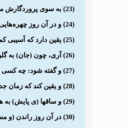
(23) به سوی پروردگارش می‌نگرد.
(24) و در آن روز چهره‌هایی عبوس (و درهم کشیده) است.
(25) یقین دارد که آسیبی کمرشکن به او می‌رسد.
(26) آری، چون (جان) به گلوگاهش برسد.
(27) و گفته شود: چه کسی است که افسون بخواند؟ (و او را نجات دهد).
(28) و یقین کند که زمان جدایی (از دنیا) است.
(29) و ساقها (ی پایش) به هم بپیچد.
(30) در آن روز راندن (و مسیر همه) به سوی پروردگارت خواهد بود.