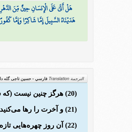
هَلْ أَتَىٰ عَلَى الْإِنسَانِ حِينٌ مِّنَ الدَّهْ
هَدَيْنَاهُ السَّبِيلَ إِمَّا شَاكِرًا وَإِمَّا كَفُورًا
الترجمة Translation
فارسي - حسین تاجی گله دا
(20) هرگز چنین نیست (که شما مشرکان می‌پندارید) بلکه شما دنیا (ی زودگذر) را دوست دارید.
(21) و آخرت را رها می‌کنید.
(22) آن روز چهره‌هایی تازه (و شاداب) است.