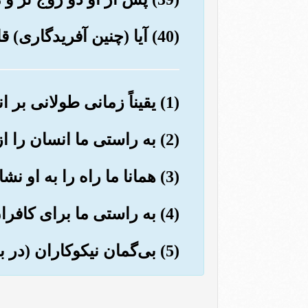
(40) آیا (چنین آفریدگاری) قادر نیست که مردگان را (دوباره) زنده کند؟!
(1) یقیناً زمانی طولانی بر انسان گذشت که چیزی (مهم و) قابل ذکر نبود.
(2) به راستی ما انسان را از نطفة مختلطی آفریدیم، او را می‌آزماییم، پس او را شنوای بینا قرار دادیم.
(3) همانا ما راه را به او نشان دادیم خواه سپاسگزار باشد یا ناسپاس.
(4) به راستی ما برای کافران زنجیرها و غل‌ها و آتش سوزان مهیا کرده ایم.
(5) بی‌گمان نیکوکاران (در بهشت) از جامی می‌نوشند که آمیزه اش کافور است.