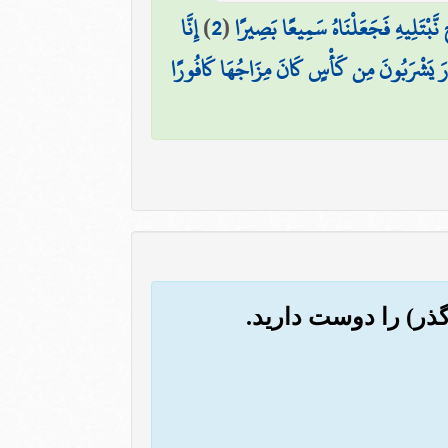
نَّبْتَلِيهِ فَجَعَلْنَاهُ سَمِيعًا بَصِيرًا
(
2
)
إِنَّا
رَارَ يَشْرَبُونَ مِن كَأْسٍ كَانَ مِزَاجُهَا كَافُورًا