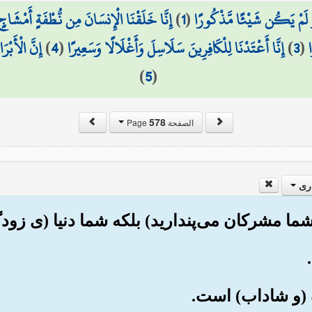
رِ لَمْ يَكُن شَيْئًا مَّذْكُورًا
(
1
)
إِنَّا خَلَقْنَا الْإِنسَانَ مِن نُّطْفَةٍ أَمْشَاجٍ 
(
3
)
إِنَّا أَعْتَدْنَا لِلْكَافِرِينَ سَلَاسِلَ وَأَغْلَالًا وَسَعِيرًا
(
4
)
إِنَّ الْأَبْ
)
5
(
578
الصفحة Page
ری