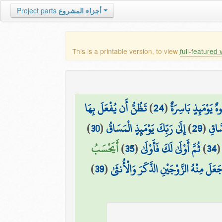
أجزاء المشروع
Project parts
This is a printable version, to view
full-featured 
هٌ يَوْمَئِذٍ بَاسِرَةٌ
(
24
)
تَظُنُّ أَن يُفْعَلَ بِهَا
َّاقِ
(
29
)
إِلَىٰ رَبِّكَ يَوْمَئِذٍ الْمَسَاقُ
(
30
)
34
)
ثُمَّ أَوْلَىٰ لَكَ فَأَوْلَىٰ
(
35
)
أَيَحْسَبُ
َعَلَ مِنْهُ الزَّوْجَيْنِ الذَّكَرَ وَالْأُنثَىٰ
(
39
)