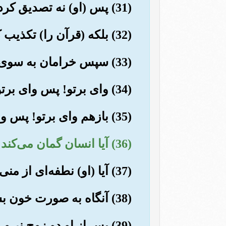
(31) پس (او) نه تصدیق کرده است و نه نماز گزارده است.
(32) بلکه (قرآن را) تکذیب کرد و (از ایمان) روی گرداند.
(33) سپس خرامان به سوی خانواده اش بازگشت.
(34) وای برتو! پس وای برتو!
(35) بازهم وای برتو! پس وای برتو!
(36) آیا انسان گمان می‌کند که (بی‌هدف و بدون حساب و جزا) به خود رها می‌شود؟
(37) آیا (او) نطفه‌ای از منی که (در رحم) ریخته می‌شود نبود؟!
(38) آنگاه به صورت خون بسته درآمد، پس (الله او را) آفرید، و درست و استوار ساخت.
(39) پس از او دو زوج نر و ماده پدید آورد.