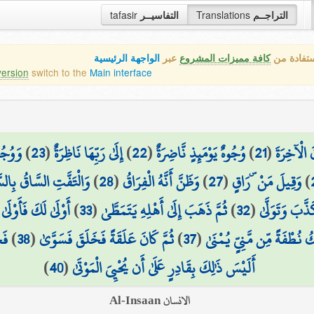
التراجــم
Translations
التفاسيــر
tafasir
ستفادة من
كافة مميزات المشروع
عبر
الواجهة الرئيسية
version
switch to the
Main interface
 الْآخِرَةَ
(
21
)
وُجُوهٌ يَوْمَئِذٍ نَّاضِرَةٌ
(
22
)
إِلَىٰ رَبِّهَا نَاظِرَةٌ
(
23
)
وَوُجُو
)
وَقِيلَ مَنْ ۜ رَاقٍ
(
27
)
وَظَنَّ أَنَّهُ الْفِرَاقُ
(
28
)
وَالْتَفَّتِ السَّاقُ بِالس
َبَ وَتَوَلَّىٰ
(
32
)
ثُمَّ ذَهَبَ إِلَىٰ أَهْلِهِ يَتَمَطَّىٰ
(
33
)
أَوْلَىٰ لَكَ فَأَوْلَىٰ
(
كُ نُطْفَةً مِّن مَّنِيٍّ يُمْنَىٰ
(
37
)
ثُمَّ كَانَ عَلَقَةً فَخَلَقَ فَسَوَّىٰ
(
38
)
فَج
أَلَيْسَ ذَٰلِكَ بِقَادِرٍ عَلَىٰ أَن يُحْيِيَ الْمَوْتَىٰ
(
40
)
الانسان Al-Insaan