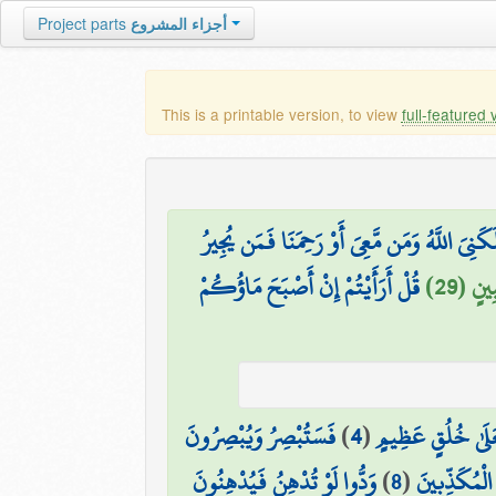
أجزاء المشروع
Project parts
This is a printable version, to view
full-featured 
لَكَنِيَ اللَّهُ وَمَن مَّعِيَ أَوْ رَحِمَنَا فَمَن يُجِيرُ
نٍ (29)
قُلْ أَرَأَيْتُمْ إِنْ أَصْبَحَ مَاؤُكُمْ
َعَلَىٰ خُلُقٍ عَظِيمٍ
(
4
)
فَسَتُبْصِرُ وَيُبْصِرُونَ
الْمُكَذِّبِينَ
(
8
)
وَدُّوا لَوْ تُدْهِنُ فَيُدْهِنُونَ