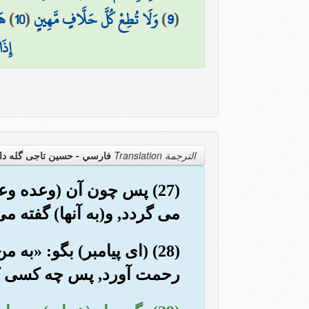
(
9
)
وَلَا تُطِعْ كُلَّ حَلَّافٍ مَّهِينٍ
(
10
)
هَ
إِذَا
الترجمة Translation
فارسي - حسین تاجی گله دا
(27) پس چون آن (وعده وع
می گردد, و(به آنها) گفته 
(28) (ای پیامبر) بگو: «به
رحمت آورد, پس چه کسی کاف