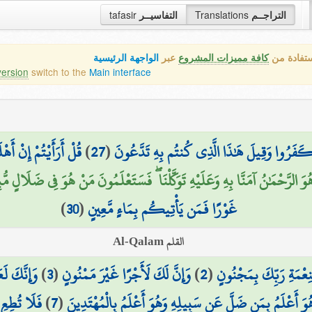
التراجــم
Translations
التفاسيــر
tafasir
ستفادة من
كافة مميزات المشروع
عبر
الواجهة الرئيسية
version
switch to the
Main interface
نَ كَفَرُوا وَقِيلَ هَٰذَا الَّذِي كُنتُم بِهِ تَدَّعُونَ
(
27
)
قُلْ أَرَأَيْتُمْ إِنْ أَهْ
وَ الرَّحْمَٰنُ آمَنَّا بِهِ وَعَلَيْهِ تَوَكَّلْنَا ۖ فَسَتَعْلَمُونَ مَنْ هُوَ فِي ضَلَالٍ مُّبِي
غَوْرًا فَمَن يَأْتِيكُم بِمَاءٍ مَّعِينٍ
(
30
)
القلم Al-Qalam
ِعْمَةِ رَبِّكَ بِمَجْنُونٍ
(
2
)
وَإِنَّ لَكَ لَأَجْرًا غَيْرَ مَمْنُونٍ
(
3
)
وَإِنَّكَ ل
هُوَ أَعْلَمُ بِمَن ضَلَّ عَن سَبِيلِهِ وَهُوَ أَعْلَمُ بِالْمُهْتَدِينَ
(
7
)
فَلَا تُطِعِ 