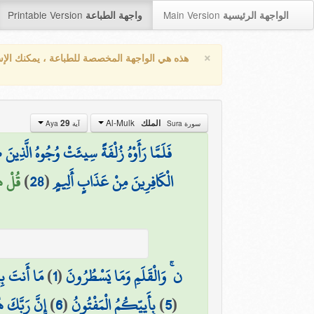
Printable Version
Main Version
الواجهة الرئيسية
واجهة الطباعة
×
هذه هي الواجهة المخصصة للطباعة ، يمكنك الإ
Al-Mulk
الملك
29
سورة Sura
آية Aya
فَلَمَّا رَأَوْهُ زُلْفَةً سِيئَتْ وُجُوهُ الَّذِي
الْكَافِرِينَ مِنْ عَذَابٍ أَلِيمٍ
(
28
)
قُلْ هُ
ن ۚ وَالْقَلَمِ وَمَا يَسْطُرُونَ
(
1
)
مَا أَنتَ بِن
(
5
)
بِأَييِّكُمُ الْمَفْتُونُ
(
6
)
إِنَّ رَبَّكَ 