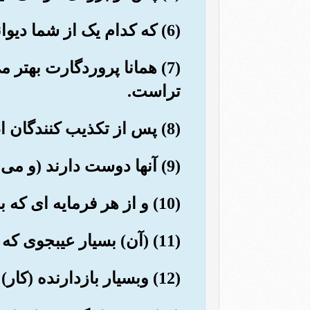
(6) که کدام یک از شما دیوانه است!
(7) همانا پروردگارت بهتر 
تراست.
(8) پس از تکذیب کنندگان اطاعت مکن.
(9) آنها دوست دارند (و می خواهند) که نرمی (ومدارا) کنی, پس آنها (نیز) نرمی (ومدارا) کنند.
(10) و از هر فرمایه ای که بسیار سوگند (دروغ) یاد می کند, اطاعت مکن.
(11) (آن) بسیار عیبجوی که به سخن چینی آمد و رفت می کند.
(12) وبسیار بازدارنده (کار) خیر, ومتجاوز وگنا هکار است.