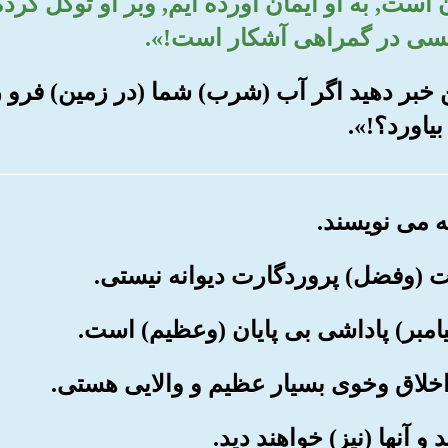
ان است, به او ایمان آورده ایم, وبر او توکل کر
سی در گمراهی آشکار است!».
به من خبر دهید اگر آب (شرب) شما (در زمین) فر
یاورد؟!».