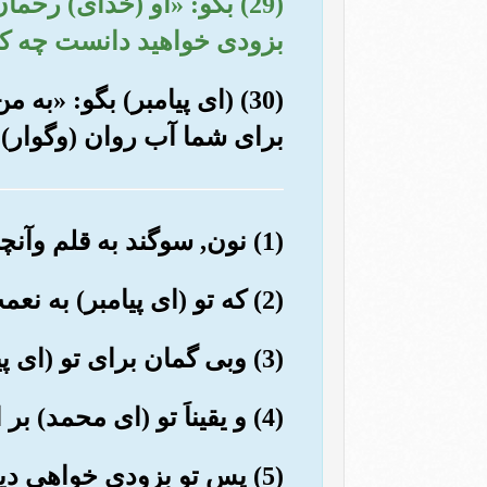
(29) بگو: «او (خدای) رحم
بزودی خواهید دانست چه ک
(30) (ای پیامبر) بگو: «
برای شما آب روان (وگوار) ب
(1) نون, سوگند به قلم وآنچه می نویسند.
(2) که تو (ای پیامبر) به نعمت (وفضل) پروردگارت دیوانه نیستی.
(3) وبی گمان برای تو (ای پیامبر) پاداشی بی پایان (وعظیم) است.
(4) و یقیناَ تو (ای محمد) بر اخلاق وخوی بسیار عظیم و والایی هستی.
(5) پس تو بزودی خواهی دید و آنها (نیز) خواهند دید.