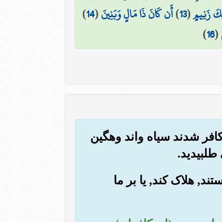
ِكَ زَنِيمٍ
(
13
)
أَن كَانَ ذَا مَالٍ وَبَنِينَ
(
14
)
)
16
(
کافر شدند سیاه واند وهگین
طلبیدید.
تند, هلاک کند, یا بر ما