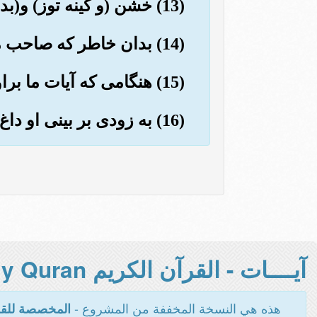
(13) خشن (و کینه توز) و(بدتر) از آن (بی نسب و) حرام زاده است.
(14) بدان خاطر که صاحب مال و فرزندان بسیار است (مبادا از او اطاعت کنی!).
(15) هنگامی که آیات ما براو خواند شود, گوید: «(اینها) افسانه های گذشتگان است.
(16) به زودی بر بینی او داغ گذاریم.
آيــــات - القرآن الكريم Holy Quran -
هذه هي النسخة المخففة من المشروع -
المخصصة للقر