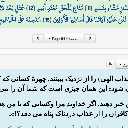
مَّازٍ مَّشَّاءٍ بِنَمِيمٍ
(
11
)
مَّنَّاعٍ لِّلْخَيْرِ مُعْتَدٍ أَثِيمٍ
(
12
)
عُتُلٍّ بَعْدَ ذَٰل
 تُتْلَىٰ عَلَيْهِ آيَاتُنَا قَالَ أَسَاطِيرُ الْأَوَّلِينَ
(
15
)
سَنَسِمُهُ عَلَى الْخُرْطُومِ
564
الصفحة Page
ری
ذاب الهی) را از نزدیک ببینند, چهرۀ کسانی که 
می شود: این همان چیزی است که شما آن را می 
 من خبر دهید, اگر خداوند مرا وکسانی که با من هس
ران را از عذاب دردناک پناه می دهد؟!».