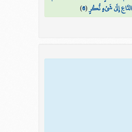
 الدَّاعِ إِلَىٰ شَيْءٍ نُّكُرٍ
(
6
)