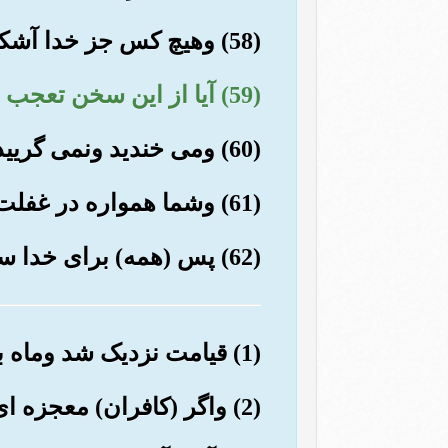
(58) وهیچ کس جز خدا آشکارش نکند (ونتواند سختیهای آن را دفع کند).
(59) آیا از این سخن تعجب می کنید؟!
(60) ومی خندید ونمی گریید؟!
(61) وشما همواره در غفلت (وهوس رانی) هستید.
(62) پس (همه) برای خدا سجده کنید, واورا بپرستید( ).
(1) قیامت نزدیک شد وماه بشکافت( ).
(2) واگر (کافران) معجزه ای ببینند, روی بگردانند وگویند: «(این) جادویی قوی است».