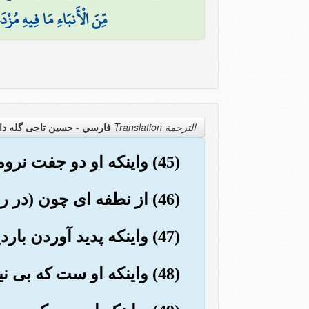
مِّنَ الْأَنبَاءِ مَا فِيهِ مُزْدَ
الترجمة Translation
فارسي - حسین تاجی گله دا
(45) واینکه او دو جفت نروماده آفرید.
(46) از نطفه ای چون (در رحم) ریخته شود.
(47) واینکه پدید آوردن باردیگر بر (عهدۀ) او (= خداوند) است.
(48) واینکه او ست که بی نیاز کرد و سرمایه بخشید.