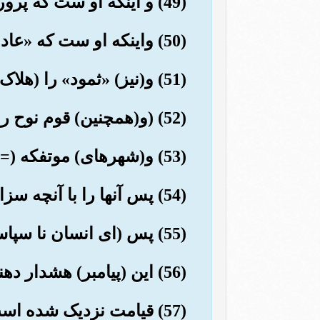
(49) و اینکه او ست که پروردگار (ستاره) «شعری»( ) است.
(50) واینکه او ست که «عاد نخستین» را هلاک کرد.
(51) و(نیز) «ثمود» را (هلاک کرد) پس (کسی را) باقی نگذاشت.
(52) (و(همچنین) قوم نوح را پیش از آن (هلاک نمود). بی گمان آنها از همه ظالم تر و سرکش تر بودند.
(53) و(شهرهای) موتفکه (= قوم لوط) را زیر و رو (ونابود) کرد( ).
(54) پس آنها را با آنچه سزاوار بودند از عذاب سنگین ودردناک پو شانید.
(55) پس (ای انسان نا سپاس) به کدامیک از نعمتهای پروردگارت شک داری؟!
(56) این (پیامبر) هشدار دهنده ای از (قبیل) هشدار دهندگان پیشین است.
(57) قیامت نزدیک شده است.