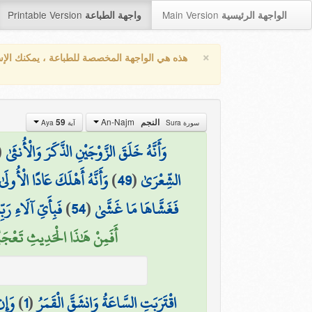
Printable Version
Main Version
الواجهة الرئيسية
واجهة الطباعة
×
هذه هي الواجهة المخصصة للطباعة ، يمكنك الإ
An-Najm
النجم
59
سورة Sura
آية Aya
وَأَنَّهُ خَلَقَ الزَّوْجَيْنِ الذَّكَرَ وَالْأُنثَىٰ
(
الشِّعْرَىٰ
(
49
)
وَأَنَّهُ أَهْلَكَ عَادًا الْأُولَىٰ
فَغَشَّاهَا مَا غَشَّىٰ
(
54
)
فَبِأَيِّ آلَاءِ رَب
أَفَمِنْ هَٰذَا الْحَدِيثِ تَعْجَبُ
اقْتَرَبَتِ السَّاعَةُ وَانشَقَّ الْقَمَرُ
(
1
)
وَإِن