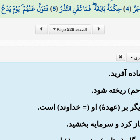
جَرٌ
(
4
)
حِكْمَةٌ بَالِغَةٌ ۖ فَمَا تُغْنِ النُّذُرُ
(
5
)
فَتَوَلَّ عَنْهُمْ ۘ يَوْمَ يَدْعُ
528
الصفحة Page
ری