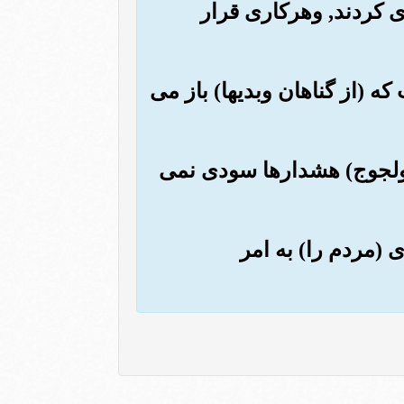
وی کردند, وهرکاری قرار
که (از گناهان وبدیها) باز می
 ولجوج) هشدارها سودی نمی
ای (مردم را) به امر