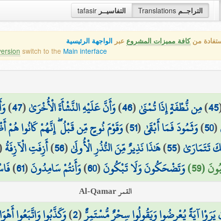
التراجــم
Translations
التفاسيــر
tafasir
ستفادة من
كافة مميزات المشروع
عبر
الواجهة الرئيسية
version
switch to the
Main interface
45
)
مِن نُّطْفَةٍ إِذَا تُمْنَىٰ
(
46
)
وَأَنَّ عَلَيْهِ النَّشْأَةَ الْأُخْرَىٰ
(
47
)
وَأ
(
50
)
وَثَمُودَ فَمَا أَبْقَىٰ
(
51
)
وَقَوْمَ نُوحٍ مِّن قَبْلُ ۖ إِنَّهُمْ كَانُوا هُمْ أَظْ
ِّكَ تَتَمَارَىٰ
(
55
)
هَٰذَا نَذِيرٌ مِّنَ النُّذُرِ الْأُولَىٰ
(
56
)
أَزِفَتِ الْآزِفَةُ
(
ونَ (59)
وَتَضْحَكُونَ وَلَا تَبْكُونَ
(
60
)
وَأَنتُمْ سَامِدُونَ
(
61
)
فَاس
القمر Al-Qamar
 يَرَوْا آيَةً يُعْرِضُوا وَيَقُولُوا سِحْرٌ مُّسْتَمِرٌّ
(
2
)
وَكَذَّبُوا وَاتَّبَعُوا أَهْوَاء