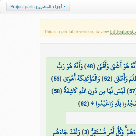
أجزاء المشروع
Project parts
This is a printable version, to view
full-featured 
َنَّهُ هُوَ أَغْنَىٰ وَأَقْنَىٰ
(
48
)
وَأَنَّهُ هُوَ رَبُّ
لَمَ وَأَطْغَىٰ
(
52
)
وَالْمُؤْتَفِكَةَ أَهْوَىٰ
(
53
)
57
)
لَيْسَ لَهَا مِن دُونِ اللَّهِ كَاشِفَةٌ
(
58
)
ْجُدُوا لِلَّهِ وَاعْبُدُوا ۩
(
62
)
َهُمْ ۚ وَكُلُّ أَمْرٍ مُّسْتَقِرٌّ
(
3
)
وَلَقَدْ جَاءَهُم