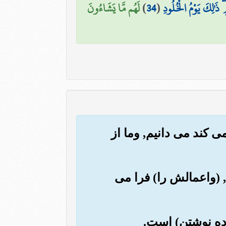
 ذَٰلِكَ يَوْمُ الْخُلُودِ
(
34
)
لَهُم مَّا يَشَاءُونَ
ی کند می دانیم, وما از
 (واعمالش را) فرا می