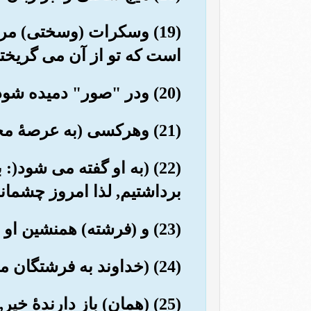
(19) وسکرات (وسختی) مر
است که تو از آن می گریخت
(20) ودر "صور" دمیده شود, آن روز, (روز تحقق) وعدۀ (عذاب) است.
(21) وهرکسی (به عرصۀ محشر) می آید در حالی که همراه او سوق دهنده وگواهی است.
(22) (به او گفته می شود(
برداشتیم, لذا امروز چشمان
(23) و (فرشته) همنشین او می گوید: «این (اعمال اوست) آنچه که نزد من آماده (وحاضر) است».
(24) (خداوند به فرشتگان مراقب فرمان می دهد) «هر نا سپاس سرکشی را در جهنم افکنید.
(25) (همان) باز دارندۀ خیر, تجاوز گر شکّاک را.