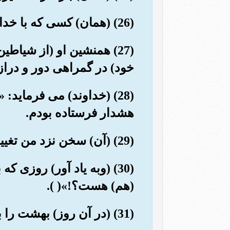
(26) (همان) کسی که با خدا معبود دیگری قرار داده است, پس او را در عذاب سخت بیفکنید».
(27) همنشین او (از شیاطی
خود) در گمراهی دور و دراز
(28) (خداوند) می فرماید
هشدار فرستاده بودم.
(29) (آن) سخن نزد من تغییر داده نمى شود, ومن هرگز به بندگان ستم نخواهم کرد».
(30) (وبه یاد آور) روزی 
(هم) هست؟!»( ).
(31) (در آن روز) بهشت را برای پرهیزگاران نزدیک آورند (تا آنها از آن) دور نباشند.