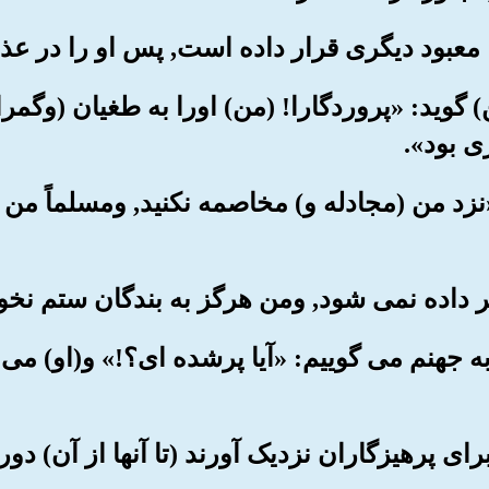
ن) گوید: «پروردگارا! (من) اورا به طغیان (وگمر
ی بود».
: «نزد من (مجادله و) مخاصمه نکنید, ومسلماً من
که به جهنم می گوییم: «آیا پرشده ای؟!» و(او) می