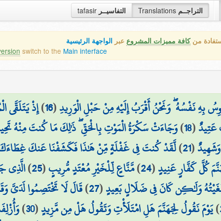
التراجــم
Translations
التفاسيــر
tafasir
ستفادة من
كافة مميزات المشروع
عبر
الواجهة الرئيسية
version
switch to the
Main interface
ِسُ بِهِ نَفْسُهُ ۖ وَنَحْنُ أَقْرَبُ إِلَيْهِ مِنْ حَبْلِ الْوَرِيدِ
(
16
)
إِذْ يَتَلَقَّى ال
ٌ عَتِيدٌ
(
18
)
وَجَاءَتْ سَكْرَةُ الْمَوْتِ بِالْحَقِّ ۖ ذَٰلِكَ مَا كُنتَ مِنْهُ تَحِيد
وَشَهِيدٌ
(
21
)
لَّقَدْ كُنتَ فِي غَفْلَةٍ مِّنْ هَٰذَا فَكَشَفْنَا عَنكَ غِطَاءَكَ ف
نَّمَ كُلَّ كَفَّارٍ عَنِيدٍ
(
24
)
مَّنَّاعٍ لِّلْخَيْرِ مُعْتَدٍ مُّرِيبٍ
(
25
)
الَّذِي جَعَ
َطْغَيْتُهُ وَلَٰكِن كَانَ فِي ضَلَالٍ بَعِيدٍ
(
27
)
قَالَ لَا تَخْتَصِمُوا لَدَيَّ وَقَ
)
يَوْمَ نَقُولُ لِجَهَنَّمَ هَلِ امْتَلَأْتِ وَتَقُولُ هَلْ مِن مَّزِيدٍ
(
30
)
وَأُزْلِف