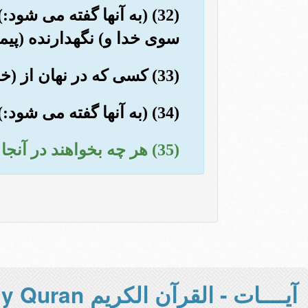
(32) (به آنها گفته می ش
سوی خدا و) نگهدارنده (پیم
(33) کسی که در نهان از (خداوند) رحمان بترسد, وبا قلبی توبه کار (در محضر او) آمده باشد.
(34) (به آنها گفته می شود:) «به سلامت وارد آن (بهشت) شوید, (که) این روز جاودانگی است».
(35) هر چه بخواهند در آنجا برای آنها هست, ودر نزد ما افزون (براین) است.
آيــــات - القرآن الكريم Holy Quran -