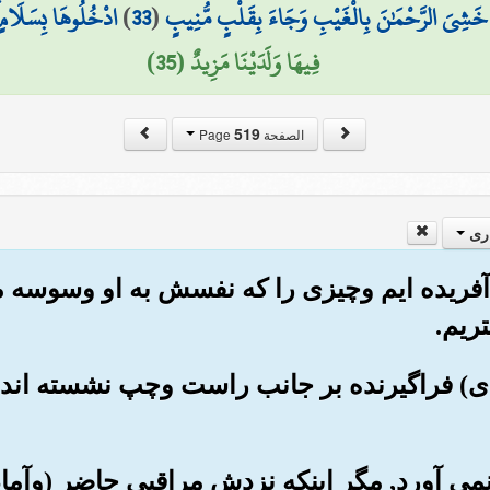
 خَشِيَ الرَّحْمَٰنَ بِالْغَيْبِ وَجَاءَ بِقَلْبٍ مُّنِيبٍ
(
33
)
ادْخُلُوهَا بِسَلَامٍ ۖ
فِيهَا وَلَدَيْنَا مَزِيدٌ (35)
519
الصفحة Page
ری
را آفریده ایم وچیزی را که نفسش به او وسوسه م
ریم.
ته ی) فراگیرنده بر جانب راست وچپ نشسته اند,