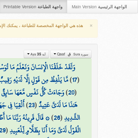
Printable Version
Main Version
الواجهة الرئيسية
واجهة الطباعة
×
هذه هي الواجهة المخصصة للطباعة ، يمكنك الإ
Qaaf
ق
35
سورة Sura
آية Aya
وَلَقَدْ خَلَقْنَا الْإِنسَانَ وَنَعْلَمُ مَا تُوَسْو
(
17
)
مَّا يَلْفِظُ مِن قَوْلٍ إِلَّا لَدَيْهِ رَقِيب
(
20
)
وَجَاءَتْ كُلُّ نَفْسٍ مَّعَهَا سَائِقٌ 
هَٰذَا مَا لَدَيَّ عَتِيدٌ
(
23
)
أَلْقِيَا فِي جَهَ
الشَّدِيدِ
(
26
)
۞ قَالَ قَرِينُهُ رَبَّنَا مَا أ
الْقَوْلُ لَدَيَّ وَمَا أَنَا بِظَلَّامٍ لِّلْعَبِيدِ
(
29