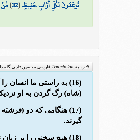
تُوعَدُونَ لِكُلِّ أَوَّابٍ حَفِيظٍ
(
32
)
مَّنْ
الترجمة Translation
فارسي - حسین تاجی گله دا
(16) به راستی ما انسان 
(شاه) رگ گردن به او نزدیکت
(17) هنگامی که دو (فرش
گیرند.
(18) هیچ سخنی را بر زبان نمی آورد, مگر اینکه نزدش مراقبی حاضر (وآماده نوشتن) است.