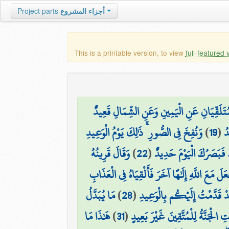
أجزاء المشروع
Project parts
This is a printable version, to view
full-featured 
ْمُتَلَقِّيَانِ عَنِ الْيَمِينِ وَعَنِ الشِّمَالِ قَعِيدٌ
ُ
(
19
)
وَنُفِخَ فِي الصُّورِ ۚ ذَٰلِكَ يَوْمُ الْوَعِيدِ
َبَصَرُكَ الْيَوْمَ حَدِيدٌ
(
22
)
وَقَالَ قَرِينُهُ
لَ مَعَ اللَّهِ إِلَٰهًا آخَرَ فَأَلْقِيَاهُ فِي الْعَذَابِ
دْ قَدَّمْتُ إِلَيْكُم بِالْوَعِيدِ
(
28
)
مَا يُبَدَّلُ
َتِ الْجَنَّةُ لِلْمُتَّقِينَ غَيْرَ بَعِيدٍ
(
31
)
هَٰذَا مَا