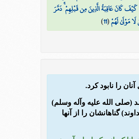
يْفَ كَانَ عَاقِبَةُ الَّذِينَ مِن قَبْلِهِمْ ۚ دَمَّرَ
 لَا مَوْلَىٰ لَهُمْ
(
11
)
د (صلی الله علیه وآله وسلم)
ند) گناهانشان را از آنها