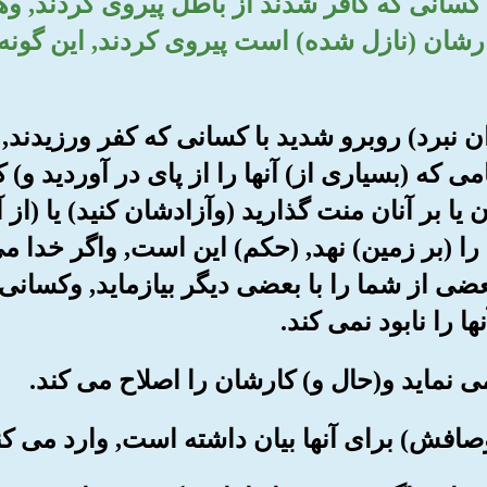
کسانی که کافر شدند از باطل پیروی کردند, وهم
رشان (نازل شده) است پیروی کردند, این گونه
ن نبرد) روبرو شدید با کسانی که کفر ورزیدند, گ
امی که (بسیاری از) آنها را از پای در آوردید و)
 یا بر آنان منت گذارید (وآزادشان کنید) یا (از 
 را (بر زمین) نهد, (حکم) این است, واگر خدا م
ی از شما را با بعضی دیگر بیازماید, وکسانی 
 را نابود نمی کند.