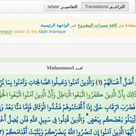
التراجــم
Translations
التفاسيــر
tafasir
ستفادة من
كافة مميزات المشروع
عبر
الواجهة الرئيسية
version
switch to the
Main interface
محمد Muhammad
َضَلَّ أَعْمَالَهُمْ
(
1
)
وَالَّذِينَ آمَنُوا وَعَمِلُوا الصَّالِحَاتِ وَآمَنُوا بِمَا نُزِّل
َٰلِكَ بِأَنَّ الَّذِينَ كَفَرُوا اتَّبَعُوا الْبَاطِلَ وَأَنَّ الَّذِينَ آمَنُوا اتَّبَعُوا الْحَ
ضَرْبَ الرِّقَابِ حَتَّىٰ إِذَا أَثْخَنتُمُوهُمْ فَشُدُّوا الْوَثَاقَ فَإِمَّا مَنًّا بَعْدُ وَإِ
لِّيَبْلُوَ بَعْضَكُم بِبَعْضٍ ۗ وَالَّذِينَ قُتِلُوا فِي سَبِيلِ اللَّهِ فَلَن يُضِلَّ أَعْم
ا أَيُّهَا الَّذِينَ آمَنُوا إِن تَنصُرُوا اللَّهَ يَنصُرْكُمْ وَيُثَبِّتْ أَقْدَامَكُمْ
(
7