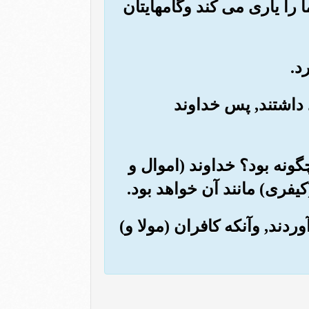
ا را یاری می کند وگامهایتان
 داشتند, پس خداوند
 چگونه بود؟ خداوند (اموال و
کیفری) مانند آن خواهد بود.
ردند, وآنکه کافران (مولا و)