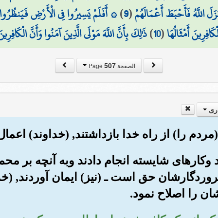
زَلَ اللَّهُ فَأَحْبَطَ أَعْمَالَهُمْ
(
9
)
۞ أَفَلَمْ يَسِيرُوا فِي الْأَرْضِ فَيَنظُرُوا كَ
لْكَافِرِينَ أَمْثَالُهَا
(
10
)
ذَٰلِكَ بِأَنَّ اللَّهَ مَوْلَى الَّذِينَ آمَنُوا وَأَنَّ الْكَافِرِينَ
507
الصفحة Page
ری
ند وکارهای شایسته انجام دادند وبه آنچه بر محم
ردگارشان حق است ـ (نیز) ایمان آوردند, (خداو
ن را اصلاح نمود.