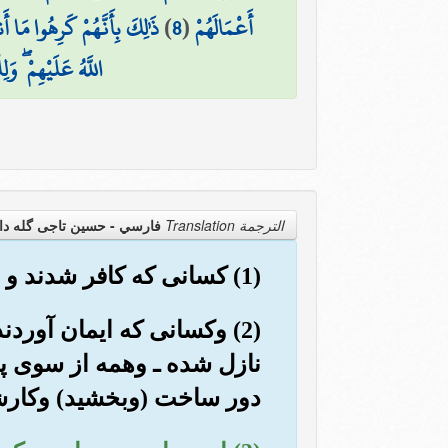
أَعْمَالَهُمْ
(
8
)
ذَٰلِكَ بِأَنَّهُمْ كَرِهُوا مَا أَن
اللَّهُ عَلَيْهِمْ ۖ وَلِ
الترجمة Translation
فارسي - حسین تاجی گله دا
(1) کسانی که کافر شدند و (مردم را) از راه خدا بازداشتند, (خداوند) اعمال آنان را نابود کرد.
(2) وکسانی که ایمان آورد
نازل شده ـ وهمه از سوی پرو
دور ساخت (وبخشید) وکارشا