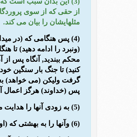
(3) این بدان سبب است که 
از حقی که از سوی پروردگا
مثلهایشان را بیان می کند.
(4) پس هنگامی که (در میدا
(ونبرد را ادامه دهید) تا هنگ
محکم ببندید, آنگاه پس از آن
کنید) تا جنگ بار سنگین خود
گرفت ولیکن (می خواهد) بعض
پس (خداوند) هرگز اعمال آنها
(5) به زودی آنها را هدایت می نماید و(حال و) کارشان را اصلاح می کند.
(6) وآنها را به بهشتی که (اوصافش) برای آنها بیان داشته است, وارد می کند( ).