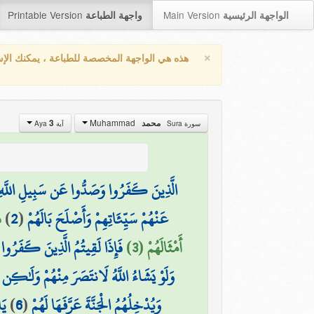
Printable Version
Main Version
الواجهة الرئيسية
واجهة الطباعة
×
هذه هي الواجهة المخصصة للطباعة ، يمكنك الإ
Muhammad
محمد
3
سورة Sura
آية Aya
الَّذِينَ كَفَرُوا وَصَدُّوا عَن سَبِيلِ اللَّهِ أ
عَنْهُمْ سَيِّئَاتِهِمْ وَأَصْلَحَ بَالَهُمْ
(
2
)
ذ
أَمْثَالَهُمْ (3)
فَإِذَا لَقِيتُمُ الَّذِينَ كَفَرُوا فَ
وَلَوْ يَشَاءُ اللَّهُ لَانتَصَرَ مِنْهُمْ وَلَٰكِن 
وَيُدْخِلُهُمُ الْجَنَّةَ عَرَّفَهَا لَهُمْ
(
6
)
يَ