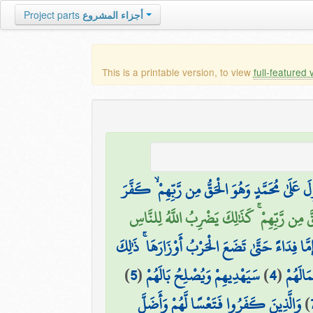
أجزاء المشروع
Project parts
This is a printable version, to view
full-featured 
َ عَلَىٰ مُحَمَّدٍ وَهُوَ الْحَقُّ مِن رَّبِّهِمْ ۙ كَفَّرَ
قَّ مِن رَّبِّهِمْ ۚ كَذَٰلِكَ يَضْرِبُ اللَّهُ لِلنَّاسِ
مَّا فِدَاءً حَتَّىٰ تَضَعَ الْحَرْبُ أَوْزَارَهَا ۚ ذَٰلِكَ
َالَهُمْ
(
4
)
سَيَهْدِيهِمْ وَيُصْلِحُ بَالَهُمْ
(
5
)
)
وَالَّذِينَ كَفَرُوا فَتَعْسًا لَّهُمْ وَأَضَلَّ