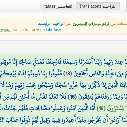
التراجــم
Translations
التفاسيــر
tafasir
ستفادة من
كافة مميزات المشروع
عبر
الواجهة الرئيسية
version
switch to the
Main interface
عِندَ رَبِّهِمْ رَبَّنَا أَبْصَرْنَا وَسَمِعْنَا فَارْجِعْنَا نَعْمَلْ صَالِحًا إِنَّا مُوقِنُ
َ مِنَ الْجِنَّةِ وَالنَّاسِ أَجْمَعِينَ
(
13
)
فَذُوقُوا بِمَا نَسِيتُمْ لِقَاءَ يَوْمِكُمْ 
يَاتِنَا الَّذِينَ إِذَا ذُكِّرُوا بِهَا خَرُّوا سُجَّدًا وَسَبَّحُوا بِحَمْدِ رَبِّهِمْ وَهُمْ 
 وَمِمَّا رَزَقْنَاهُمْ يُنفِقُونَ
(
16
)
فَلَا تَعْلَمُ نَفْسٌ مَّا أُخْفِيَ لَهُم مِّن قُر
 يَسْتَوُونَ (18)
أَمَّا الَّذِينَ آمَنُوا وَعَمِلُوا الصَّالِحَاتِ فَلَهُمْ جَنَّاتُ الْ
كُلَّمَا أَرَادُوا أَن يَخْرُجُوا مِنْهَا أُعِيدُوا فِيهَا وَقِيلَ لَهُمْ ذُوقُوا عَذَابَ ال