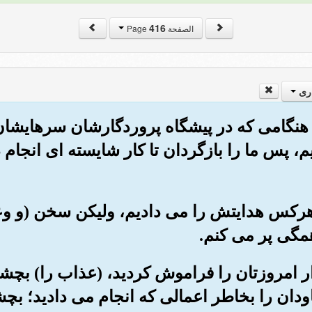
416
الصفحة Page
ری
را هنگامی که در پیشگاه پروردگارشان سرهایشان ب
یم، پس ما را بازگردان تا کار شایسته ای انجام 
 به هرکس هدایتش را می دادیم، ولیکن سخن (و
همگی پر می کنم.
یدار امروزتان را فراموش کردید، (عذاب را) بچشی
ان را بخاطر اعمالی که انجام می دادید؛ بچش