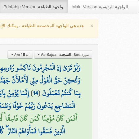
Printable Version
Main Version
الواجهة الرئيسية
واجهة الطباعة
×
هذه هي الواجهة المخصصة للطباعة ، يمكنك الإ
As-Sajda
السجدة
18
سورة Sura
آية Aya
وَلَوْ تَرَىٰ إِذِ الْمُجْرِمُونَ نَاكِسُو رُءُوسِهِمْ 
وَلَٰكِنْ حَقَّ الْقَوْلُ مِنِّي لَأَمْلَأَنَّ جَهَنَّم
بِمَا كُنتُمْ تَعْمَلُونَ
(
14
)
إِنَّمَا يُؤْمِنُ بِآ
الْمَضَاجِعِ يَدْعُونَ رَبَّهُمْ خَوْفًا وَطَمَعًا
أَفَمَن كَانَ مُؤْمِنًا كَمَن كَانَ فَاسِقًا ۚ لَّا
الَّذِينَ فَسَقُوا فَمَأْوَاهُمُ النَّارُ ۖ 