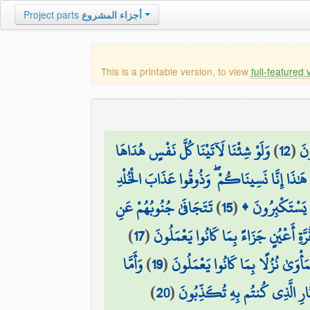
أجزاء المشروع
Project parts
This is a printable version, to view
full-featured 
ونَ
(
12
)
وَلَوْ شِئْنَا لَآتَيْنَا كُلَّ نَفْسٍ هُدَاهَا
هَٰذَا إِنَّا نَسِينَاكُمْ ۖ وَذُوقُوا عَذَابَ الْخُلْدِ
لَا يَسْتَكْبِرُونَ ۩
(
15
)
تَتَجَافَىٰ جُنُوبُهُمْ عَنِ
َّةِ أَعْيُنٍ جَزَاءً بِمَا كَانُوا يَعْمَلُونَ
(
17
)
مَأْوَىٰ نُزُلًا بِمَا كَانُوا يَعْمَلُونَ
(
19
)
وَأَمَّا
نَّارِ الَّذِي كُنتُم بِهِ تُكَذِّبُونَ
(
20
)