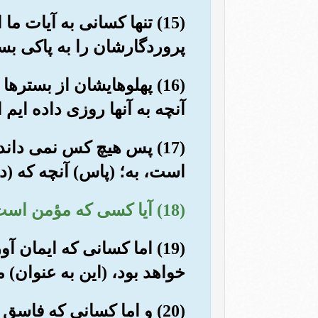
(15) تنها کسانی به آیات 
پروردگارشان را به پاکی بستا
(16) پهلوهایشان از بستر
آنچه به آنها روزی داده ایم 
(17) پس هیچ کس نمی دا
است، به؛ (پاس) آنچه که (در 
(18) آیا کسی که مؤمن است همچون کسی است که فاسق است؟! (نه) هرگز برابر نیستند.
(19) اما کسانی که ایمان
خواهد بود، (این به عنوان) 
(20) و اما کسانی که فا