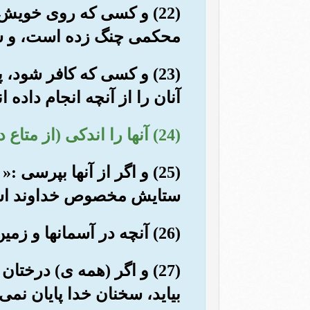
(22) و کسی که روی خویش 
محکمی چنگ زده است، و سر
(23) و کسی که کافر شود
آنان را از آنچه انجام داده 
(24) آنها را اندکی (از متاع دنیا) بهرمند می کنیم، سپس آنها را به (تحمل) عذاب سختی ناگزیر سازیم.
(25) و اگر از آنها بپرسی
ستایش مخصوص خداوند است» 
(26) آنچه در آسمانها و زمین است از آن خداست، بی گمان خداوند است که بی نیاز ستوده است.
(27) و اگر (همه ی) درخت
بیاید، سخنان خدا پایان نمی