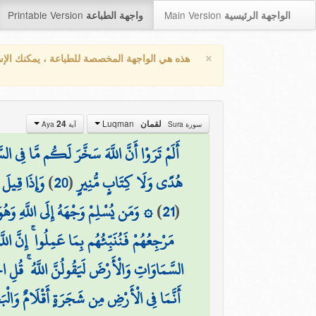
Printable Version
Main Version
الواجهة الرئيسية
واجهة الطباعة
×
هذه هي الواجهة المخصصة للطباعة ، يمكنك الإ
Luqman
لقمان
24
سورة Sura
آية Aya
أَلَمْ تَرَوْا أَنَّ اللَّهَ سَخَّرَ لَكُم مَّا فِي ال
هُدًى وَلَا كِتَابٍ مُّنِيرٍ
(
20
)
وَإِذَا قِيلَ ل
(
21
)
۞ وَمَن يُسْلِمْ وَجْهَهُ إِلَى اللَّهِ وَهُوَ م
مَرْجِعُهُمْ فَنُنَبِّئُهُم بِمَا عَمِلُوا ۚ إِنَّ ال
السَّمَاوَاتِ وَالْأَرْضَ لَيَقُولُنَّ اللَّهُ ۚ قُلِ الْ
أَنَّمَا فِي الْأَرْضِ مِن شَجَرَةٍ أَقْلَامٌ وَالْبَحْ