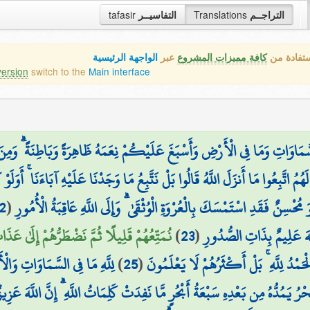
التراجــم
Translations
التفاسيــر
tafasir
ستفادة من
كافة مميزات المشروع
عبر
الواجهة الرئيسية
version
switch to the
Main interface
سَّمَاوَاتِ وَمَا فِي الْأَرْضِ وَأَسْبَغَ عَلَيْكُمْ نِعَمَهُ ظَاهِرَةً وَبَاطِنَةً ۗ وَمِنَ
َهُمُ اتَّبِعُوا مَا أَنزَلَ اللَّهُ قَالُوا بَلْ نَتَّبِعُ مَا وَجَدْنَا عَلَيْهِ آبَاءَنَا ۚ أَوَ
ُحْسِنٌ فَقَدِ اسْتَمْسَكَ بِالْعُرْوَةِ الْوُثْقَىٰ ۗ وَإِلَى اللَّهِ عَاقِبَةُ الْأُمُورِ
(
2
لَّهَ عَلِيمٌ بِذَاتِ الصُّدُورِ
(
23
)
نُمَتِّعُهُمْ قَلِيلًا ثُمَّ نَضْطَرُّهُمْ إِلَىٰ عَذَ
حَمْدُ لِلَّهِ ۚ بَلْ أَكْثَرُهُمْ لَا يَعْلَمُونَ
(
25
)
لِلَّهِ مَا فِي السَّمَاوَاتِ وَالْأَ
رُ يَمُدُّهُ مِن بَعْدِهِ سَبْعَةُ أَبْحُرٍ مَّا نَفِدَتْ كَلِمَاتُ اللَّهِ ۗ إِنَّ اللَّهَ عَزِ