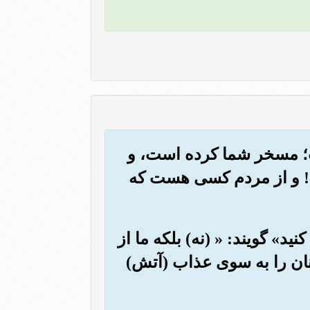
 است؛ مسخر شما کرده است، و
ت؟! و از مردم کسی هست که
نید» گویند: « (نه) بلکه ما از
آنان را به سوی عذاب (آتش)