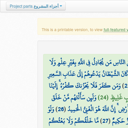
أجزاء المشروع
Project parts
This is a printable version, to view
full-featured 
 النَّاسِ مَن يُجَادِلُ فِي اللَّهِ بِغَيْرِ عِلْمٍ وَلَا
لَوْ كَانَ الشَّيْطَانُ يَدْعُوهُمْ إِلَىٰ عَذَابِ السَّعِيرِ
2
)
وَمَن كَفَرَ فَلَا يَحْزُنكَ كُفْرُهُ ۚ إِلَيْنَا
ابٍ غَلِيظٍ (24)
وَلَئِن سَأَلْتَهُم مَّنْ خَلَقَ
رْضِ ۚ إِنَّ اللَّهَ هُوَ الْغَنِيُّ الْحَمِيدُ
(
26
)
وَلَوْ
يزٌ حَكِيمٌ
(
27
)
مَّا خَلْقُكُمْ وَلَا بَعْثُكُمْ