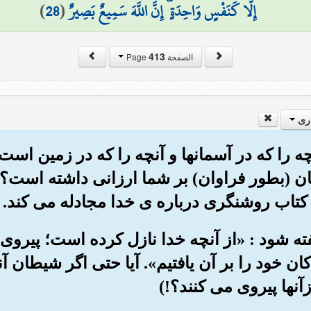
إِلَّا كَنَفْسٍ وَاحِدَةٍ ۗ إِنَّ اللَّهَ سَمِيعٌ بَصِيرٌ
(
28
)
413
الصفحة Page
ری
ند آنچه را که در آسمانها و آنچه را که در زمین
نهان (بطور فراوان) بر شما ارزانی داشته اس
کتاب روشنگری درباره ی خدا مجادله می کند.
 گفته شود : «از آنچه خدا نازل کرده است؛ پیروی ک
ان خود را بر آن یافتیم». آیا حتی اگر شیطان 
نها پیروی می کنند؟!)