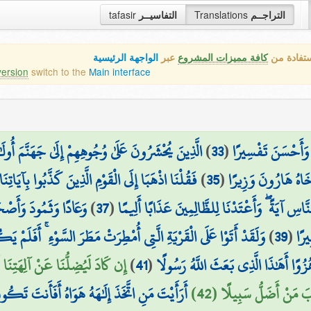
التراجــم
Translations
التفاسيــر
tafasir
ستفادة من
كافة مميزات المشروع
عبر
الواجهة الرئيسية
version
switch to the
Main interface
ِ وَأَحْسَنَ تَفْسِيرًا
(
33
)
الَّذِينَ يُحْشَرُونَ عَلَىٰ وُجُوهِهِمْ إِلَىٰ جَهَنَّمَ أُولَ
خَاهُ هَارُونَ وَزِيرًا
(
35
)
فَقُلْنَا اذْهَبَا إِلَى الْقَوْمِ الَّذِينَ كَذَّبُوا بِآيَاتِنَا
َّاسِ آيَةً ۖ وَأَعْتَدْنَا لِلظَّالِمِينَ عَذَابًا أَلِيمًا
(
37
)
وَعَادًا وَثَمُودَ وَأَصْح
ِيرًا
(
39
)
وَلَقَدْ أَتَوْا عَلَى الْقَرْيَةِ الَّتِي أُمْطِرَتْ مَطَرَ السَّوْءِ ۚ أَفَلَمْ ي
ُزُوًا أَهَٰذَا الَّذِي بَعَثَ اللَّهُ رَسُولًا
(
41
)
إِن كَادَ لَيُضِلُّنَا عَنْ آلِهَتِنَا
َ مَنْ أَضَلُّ سَبِيلًا (42)
أَرَأَيْتَ مَنِ اتَّخَذَ إِلَٰهَهُ هَوَاهُ أَفَأَنتَ تَكُو