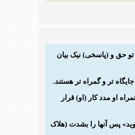
ی تو حق و (پاسخی) نیک بیان
راه او مدد کار (او) قرار
روید» پس آنها را بشدت (هلاک