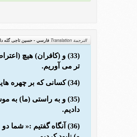
الترجمة Translation
فارسي - حسین تاجی گله دا
(33) و (کافران) هیچ (اع
تر می آوریم.
(34) کسانی که بر چهره هایشان به سوی جهنم محشور می شوند، اینان بد جایگاه تر و گمراه تر هستند.
(35) و به راستی (ما) به 
دادیم.
(36) آنگاه گفتیم :« شما
و) نابود کردیم.