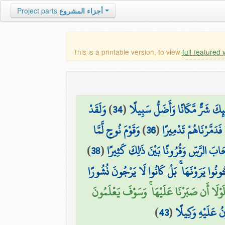
أجزاء المشروع
Project parts
This is a printable version, to view
full-featured 
ٰئِكَ شَرٌّ مَّكَانًا وَأَضَلُّ سَبِيلًا
(
34
)
وَلَقَدْ
 فَدَمَّرْنَاهُمْ تَدْمِيرًا
(
36
)
وَقَوْمَ نُوحٍ لَّمَّا
َابَ الرَّسِّ وَقُرُونًا بَيْنَ ذَٰلِكَ كَثِيرًا
(
38
)
َكُونُوا يَرَوْنَهَا ۚ بَلْ كَانُوا لَا يَرْجُونَ نُشُورًا
 لَوْلَا أَن صَبَرْنَا عَلَيْهَا ۚ وَسَوْفَ يَعْلَمُونَ
نُ عَلَيْهِ وَكِيلًا
(
43
)