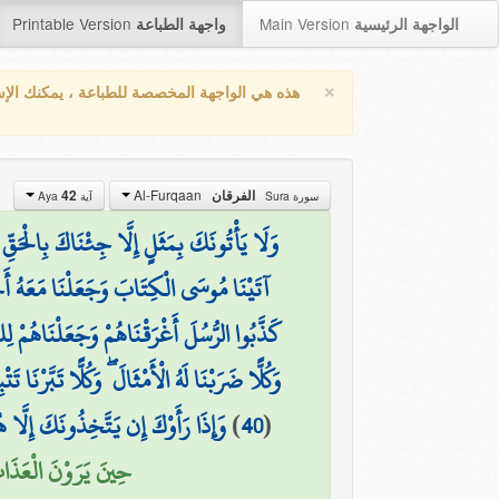
Printable Version
Main Version
الواجهة الرئيسية
واجهة الطباعة
×
هذه هي الواجهة المخصصة للطباعة ، يمكنك الإ
Al-Furqaan
الفرقان
42
سورة Sura
آية Aya
وَلَا يَأْتُونَكَ بِمَثَلٍ إِلَّا جِئْنَاكَ بِالْحَقّ
آتَيْنَا مُوسَى الْكِتَابَ وَجَعَلْنَا مَعَهُ أَ
كَذَّبُوا الرُّسُلَ أَغْرَقْنَاهُمْ وَجَعَلْنَاهُمْ لِلن
وَكُلًّا ضَرَبْنَا لَهُ الْأَمْثَالَ ۖ وَكُلًّا تَبَّرْنَا تَتْب
(
40
)
وَإِذَا رَأَوْكَ إِن يَتَّخِذُونَكَ إِلَّا ه
حِينَ يَرَوْنَ الْعَذَاب