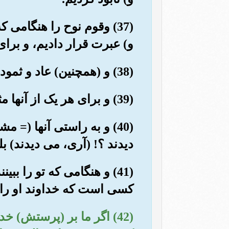
(37) وقوم نوح را هنگامی 
و) عبرت قرار دادیم، و برا
(38) و (همچنین) عاد و ثمود و اصحاب رس و نسلهای بسیار را که بین آنها بودند (هلاک کردیم).
(39) و برای هر یک از آنها مثلها زدیم، و همگی (آنها) را سخت نابود (و هلاک) کردیم.
(40) و به راستی آنها (= م
دیدند ؟! (آری، می دیدند) بل
(41) و هنگامی که تو را ب
کسی است که خداوند او را 
(42) اگر ما بر (پرستش) 