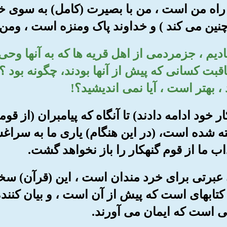
:«این راه من است ، من با بصیرت (کامل) به سو
 چنین می کند ) و خداوند پاک ومنزه است ، ومن
رستادیم ، جزمردمی از اهل قریه ها که به آنها وح
عاقبت کسانی که پیش از آنها بودند، چگونه بود ؟
 بهتر است ، آیا نمی اندیشید؟!
انکار خود ادامه دادند) تا آنگاه که پیامبران (از 
گفته شده است، (در این هنگام) یاری ما به سرا
ب ما از قوم گنهکار را باز نخواهد گشت.
ایشان عبرتی برای خرد مندان است ، این (قرآن) سخ
کتابهای است که پیش از آن است ، و بیان کنند
 است که ایمان می آورند.