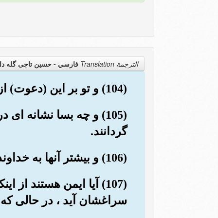
الترجمة Translation
فارسي - حسین تاجی گله دا
(104) و تو بر این (دعوت) از آنها پاداشی نمی طلبی ، آن جز پندی برای جهانیان نیست .
(105) و چه بسا نشانه ای
گردانند.
(106) و بیشتر آنها به خداوند ایمان نمی آورند ؛ مگر اینکه آنان (به نوعی) مشرک اند.
(107) آیا ایمن هستند از 
سراغشان آید ، در حالی که آ