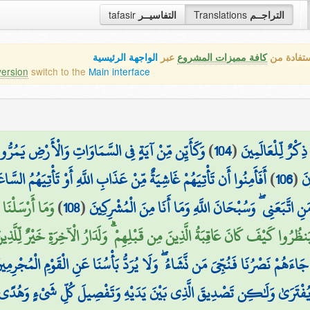
التراجــم
Translations
التفاسيــر
tafasir
ستفادة من
كافة مميزات المشروع
عبر
الواجهة الرئيسية
version
switch to the
Main interface
ذِكْرٌ لِّلْعَالَمِينَ
(
104
)
وَكَأَيِّن مِّنْ آيَةٍ فِي السَّمَاوَاتِ وَالْأَرْضِ يَمُرُّ
نَ
(
106
)
أَفَأَمِنُوا أَن تَأْتِيَهُمْ غَاشِيَةٌ مِّنْ عَذَابِ اللَّهِ أَوْ تَأْتِيَهُمُ السَّ
مَنِ اتَّبَعَنِي ۖ وَسُبْحَانَ اللَّهِ وَمَا أَنَا مِنَ الْمُشْرِكِينَ
(
108
)
وَمَا أَرْسَلْنَا
ُرُوا كَيْفَ كَانَ عَاقِبَةُ الَّذِينَ مِن قَبْلِهِمْ ۗ وَلَدَارُ الْآخِرَةِ خَيْرٌ لِّلَّذِينَ اتّ
جَاءَهُمْ نَصْرُنَا فَنُجِّيَ مَن نَّشَاءُ ۖ وَلَا يُرَدُّ بَأْسُنَا عَنِ الْقَوْمِ الْمُجْرِمِي
يُفْتَرَىٰ وَلَٰكِن تَصْدِيقَ الَّذِي بَيْنَ يَدَيْهِ وَتَفْصِيلَ كُلِّ شَيْءٍ وَهُدًى وَر