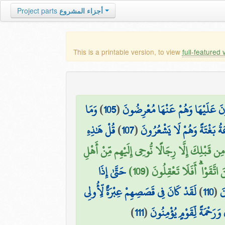
أجزاء المشروع
Project parts
This is a printable version, to view
full-featured 
ونَ عَلَيْهَا وَهُمْ عَنْهَا مُعْرِضُونَ
(
105
)
وَمَا
اعَةُ بَغْتَةً وَهُمْ لَا يَشْعُرُونَ
(
107
)
قُلْ هَٰذِهِ
 مِن قَبْلِكَ إِلَّا رِجَالًا نُّوحِي إِلَيْهِم مِّنْ أَهْلِ
َقَوْا ۗ أَفَلَا تَعْقِلُونَ (109)
حَتَّىٰ إِذَا
نَ
(
110
)
لَقَدْ كَانَ فِي قَصَصِهِمْ عِبْرَةٌ لِّأُولِي
َحْمَةً لِّقَوْمٍ يُؤْمِنُونَ
(
111
)