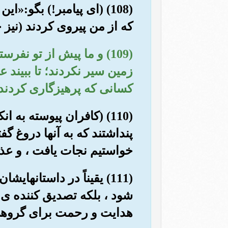
(108) (ای پیامبر!) بگو
که از من پیروی کردند (نیز
(109) و ما پیش از تو نف
زمین سیر نکردند؛ تا ببیند 
کسانی که پرهیزگاری کردند ،
(110) (کافران پیوسته به 
پنداشتند که به آنها دروغ 
خواستیم نجات یافت ، و عذا
(111) یقیناً در داستانه
شود ، بلکه تصدیق کننده ی 
هدایت و رحمت برای گروهی