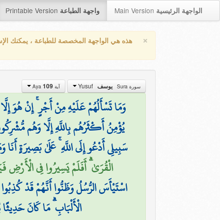
Printable Version
Main Version
الواجهة الرئيسية
واجهة الطباعة
×
هذه هي الواجهة المخصصة للطباعة ، يمكنك الإ
Yusuf
يوسف
109
سورة Sura
آية Aya
وَمَا تَسْأَلُهُمْ عَلَيْهِ مِنْ أَجْرٍ ۚ إِنْ هُوَ إِلَّا 
يُؤْمِنُ أَكْثَرُهُم بِاللَّهِ إِلَّا وَهُم مُّشْرِكُو
سَبِيلِي أَدْعُو إِلَى اللَّهِ ۚ عَلَىٰ بَصِيرَةٍ أَنَا وَ
الْقُرَىٰ ۗ أَفَلَمْ يَسِيرُوا فِي الْأَرْضِ فَيَنظ
اسْتَيْأَسَ الرُّسُلُ وَظَنُّوا أَنَّهُمْ قَدْ كُذِبُوا 
الْأَلْبَابِ ۗ مَا كَانَ حَدِيثًا 