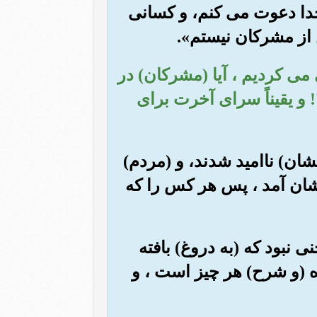
ی خدا دعوت می کنم، و کسانی
 از مشرکان نیستم».
ی می کردیم ، آیا (مشرکان) در
! و یقیناً سرای آخرت برای
قومشان) ناامید شدند، و (مردم)
غشان آمد ، پس هر کس را که
نی نبود که (به دروغ) بافته
ه (و شرح) هر چیز است ، و