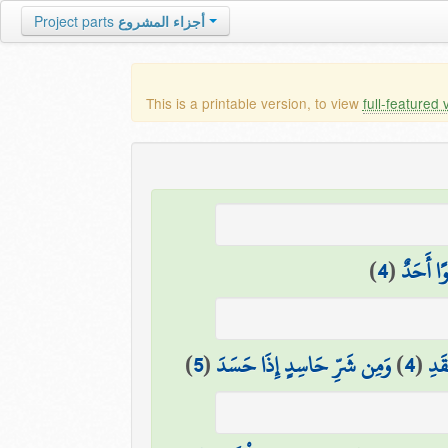
أجزاء المشروع
Project parts
This is a printable version, to view
full-featured 
ًا أَحَدٌ
(
4
)
قَدِ
(
4
)
وَمِن شَرِّ حَاسِدٍ إِذَا حَسَدَ
(
5
)