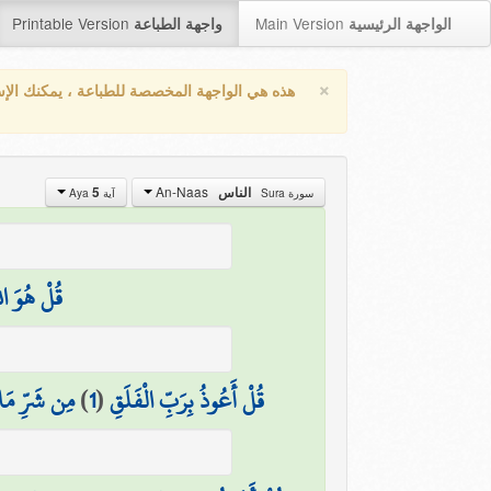
Printable Version
Main Version
الواجهة الرئيسية
واجهة الطباعة
×
هذه هي الواجهة المخصصة للطباعة ، يمكنك الإ
An-Naas
الناس
5
سورة Sura
آية Aya
قُلْ هُوَ الل
قُلْ أَعُوذُ بِرَبِّ الْفَلَقِ
(
1
)
مِن شَرِّ مَا