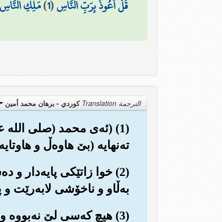
قُلْ أَعُوذُ بِرَبِّ النَّاسِ
(
1
)
مَلِكِ النَّاسِ
الترجمة Translation
كوردي - برهان محمد أمين
(1) (ئه‌ی محمد (صلی الله ع
ته‌نهایه (بێ هاوه‌ڵ و هاوتایه‌)
(2) خوا زاتێکی پایه‌دار و د
به‌ڵاو و ناخۆشی لابه‌رێت و
(3) هیچ که‌سی لێ نه‌بووه و خۆشی له که‌س نه‌بووه‌.