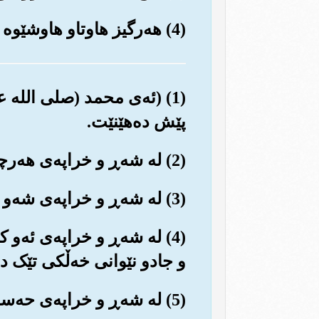
(4) هه‌رگیز هاوتاو هاوشێوه و ده‌سه‌ڵاتدارێکی تر نییه که له‌به‌رامبه‌ریه‌وه به‌وه‌ستێت و هاوشانی بێت.
(1) (ئه‌ی محمد (صلی الله عل
پێش ده‌هێنێت.
(2) له شه‌ڕ و خراپه‌ی هه‌رچی که دروستی کردووه (له په‌ری و ئاده‌میزاد و مار و مێرو).
(3) له شه‌ڕ و خراپه‌ی شه‌و کاتێ که دادێت و دنیا تارک ده‌بێت و ده‌بێته شه‌وه‌زه‌نگ.
(4) له شه‌ڕ و خراپه‌ی ئه‌و 
و جادو نێوانی خه‌ڵکی تێک ده
(5) له شه‌ڕ و خراپه‌ی حه‌سود و به‌خیل، کاتێ که حه‌سودی و به‌خیلی ده‌بات.