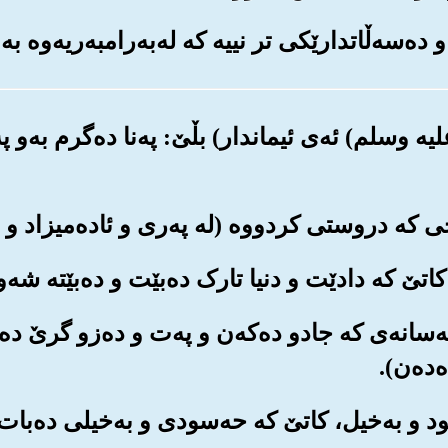
یه وسلم) ئه‌ی ئیماندار) بڵێ: په‌نا ده‌گرم به‌و په
که‌سانه‌ی که جادو ده‌که‌ن و په‌ت و ده‌‌زو گرێ ده‌
‌ده‌ن).