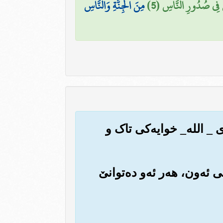
 فِي صُدُورِ النَّاسِ (5)
مِنَ الْجِنَّةِ وَالنَّاسِ
 _ الله‌_ خوایه‌کی تاک و
ی ئه‌ون، هه‌ر ئه‌و ده‌توانێ