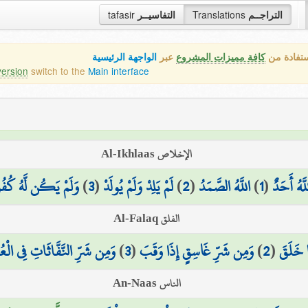
التراجــم
Translations
التفاسيــر
tafasir
ستفادة من
كافة مميزات المشروع
عبر
الواجهة الرئيسية
version
switch to the
Main interface
الإخلاص Al-Ikhlaas
َّهُ أَحَدٌ
(
1
)
اللَّهُ الصَّمَدُ
(
2
)
لَمْ يَلِدْ وَلَمْ يُولَدْ
(
3
)
وَلَمْ يَكُن لَّهُ كُفُو
الفلق Al-Falaq
 خَلَقَ
(
2
)
وَمِن شَرِّ غَاسِقٍ إِذَا وَقَبَ
(
3
)
وَمِن شَرِّ النَّفَّاثَاتِ فِي الْعُ
الناس An-Naas