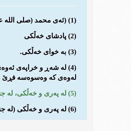
(1) (ئه‌ی محمد (صلی الله علیه وسلم) ئه‌ی ئیماندار) بڵێ: په‌نا ده‌گرم به په‌روه‌ردگاری خه‌ڵکی.
(2) پادشای خه‌ڵکی
(3) به خوای خه‌ڵکی.
(4) له شه‌ڕ و خراپه‌ی ئه‌وه
له‌وه‌ی که وه‌سوه‌سه فڕێ ده
(5) له په‌ری و خه‌ڵکی، له جنۆکه و ئاده‌میزاد (ئه‌وانه‌ی که شه‌یتان سیفه‌تن).
(6) له په‌ری و خه‌ڵكی (له جنۆكه و ئینسان ئه‌وانه‌ی شه‌یتان سیفه‌تن).