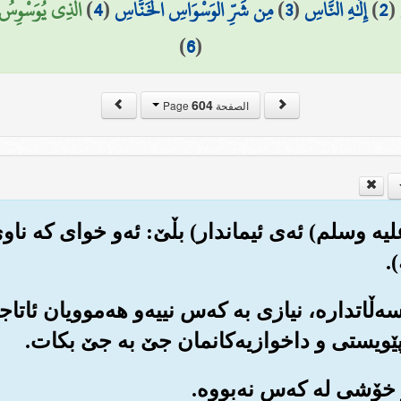
(
2
)
إِلَٰهِ النَّاسِ
(
3
)
مِن شَرِّ الْوَسْوَاسِ الْخَنَّاسِ
(
4
)
الَّذِي يُوَسْوِسُ
)
6
(
604
الصفحة Page
لیه وسلم) ئه‌ی ئیماندار) بڵێ: ئه‌و خوای که ناوی
.
ه‌سه‌ڵاتداره‌، نیازی به که‌س نییه‌و هه‌موویان ئاتاج
 پێویستی و داخوازیه‌کانمان جێ به جێ بکات.