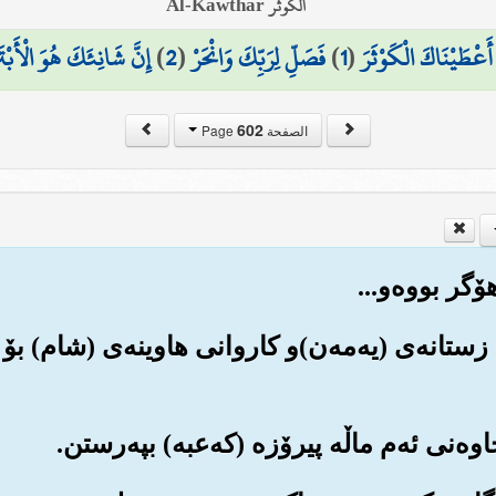
الكوثر Al-Kawthar
ا أَعْطَيْنَاكَ الْكَوْثَرَ
(
1
)
فَصَلِّ لِرَبِّكَ وَانْحَرْ
(
2
)
إِنَّ شَانِئَكَ هُوَ الْأَبْتَ
602
الصفحة Page
 زستانه‌ی (یه‌مه‌ن)و کاروانی هاوینه‌ی (شام) بۆ