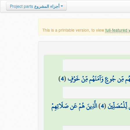
أجزاء المشروع
Project parts
This is a printable version, to view
full-featured 
َهُم مِّن جُوعٍ وَآمَنَهُم مِّنْ خَوْفٍ
(
4
)
ٌ لِّلْمُصَلِّينَ
(
4
)
الَّذِينَ هُمْ عَن صَلَاتِهِمْ