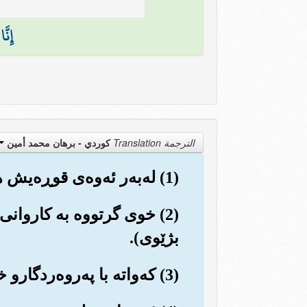
إِنَّ
الترجمة Translation
كوردي - برهان محمد أمين
(1) له‌به‌ر ئه‌وه‌ی قوڕه‌یش هۆگر بووه‌و...
(2) خوی گرتووه به کاروانی
بژێوی).
(3) که‌واته با په‌روه‌ردگارو خاوه‌نی ئه‌م ماڵه پیرۆزه (که‌عبه‌) بپه‌رستن.