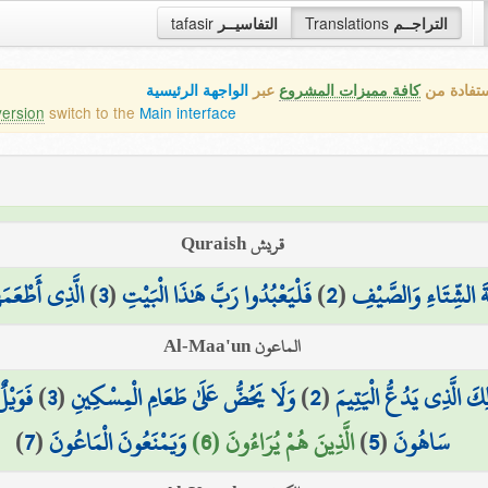
التراجــم
Translations
التفاسيــر
tafasir
ستفادة من
كافة مميزات المشروع
عبر
الواجهة الرئيسية
version
switch to the
Main interface
قريش Quraish
ةَ الشِّتَاءِ وَالصَّيْفِ
(
2
)
فَلْيَعْبُدُوا رَبَّ هَٰذَا الْبَيْتِ
(
3
)
الَّذِي أَطْعَم
الماعون Al-Maa'un
لِكَ الَّذِي يَدُعُّ الْيَتِيمَ
(
2
)
وَلَا يَحُضُّ عَلَىٰ طَعَامِ الْمِسْكِينِ
(
3
)
فَوَيْل
سَاهُونَ
(
5
)
الَّذِينَ هُمْ يُرَاءُونَ (6)
وَيَمْنَعُونَ الْمَاعُونَ
(
7
)