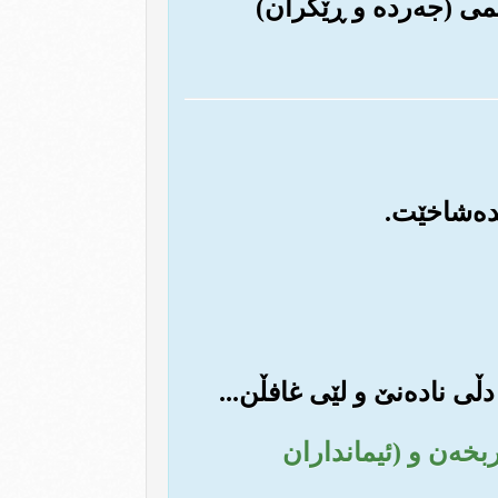
یمی (جه‌رده و ڕێگران)
ربخه‌ن و (ئیمانداران