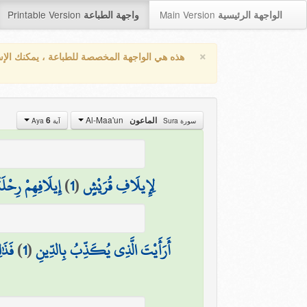
Printable Version
Main Version
الواجهة الرئيسية
واجهة الطباعة
×
هذه هي الواجهة المخصصة للطباعة ، يمكنك الإ
Al-Maa'un
الماعون
6
سورة Sura
آية Aya
لِإِيلَافِ قُرَيْشٍ
(
1
)
إِيلَافِهِمْ رِحْلَ
أَرَأَيْتَ الَّذِي يُكَذِّبُ بِالدِّينِ
(
1
)
فَذَٰ