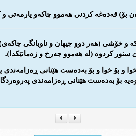
(1
 سنور کردوه (له هه‌موو جه‌رخ و زه‌مانێکدا).
به‌ر خوا و بۆ خوا و بۆ به‌ده‌ست هێنانی ڕه‌زامه‌ندی 
ه‌یه بۆ به‌ده‌ست هێنانی ڕه‌زامه‌ندی په‌روه‌ردگ