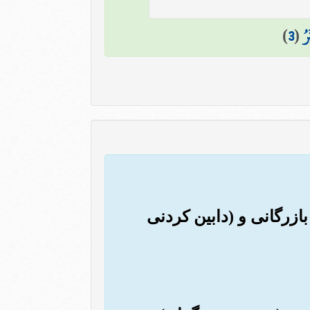
رُ
(
3
)
 بازرگانی و (دابین کردنی