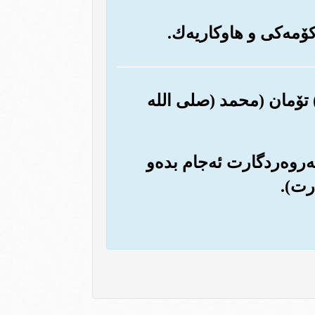
) به‌ڕاستی ئێمه خێر و چاکه و خۆشی (هه‌ر دوو جیهان و ناوبانگی چاکه‌ی‎) تۆمان (محمد (صلی الله
په‌روه‌ردگارت ئه‌جام بده‌و
ارت).