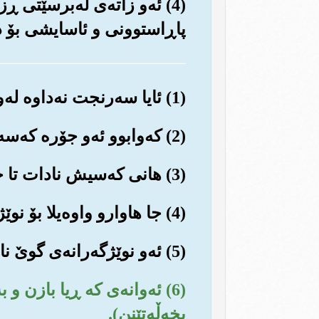
(4) ئه‌و زاته‌ی له‌برسێت
پاڕاستوونی و ئاسایشی بۆ د
(1) ئایا سه‌رنجت نه‌داوه له‌و که‌سه‌ی ئاینی خوا به درۆ ده‌زانێت؟!
(2) که‌وابوو ئه‌و جۆره که‌سه ئه‌وه‌یه که پاڵ به هه‌تیوه‌وه ده‌نێت و پیایدا هه‌ڵده‌شاخێت.
(3) هانی که‌سیش نادات تا خواردن و خۆراك ببه‌خشێت به هه‌ژارو نه‌داران.
(4) جا هاوارو واوه‌یلا بۆ نوێژگه‌رانێك...
(5) ئه‌و نوێژگه‌رانه‌ی گوێ ناده‌ن به نوێژه‌کانیان و کارکردی نیه له‌سه‌ریان و دڵی ناده‌نێ و لێی غافڵن...
(6) ئه‌وانه‌ی که ڕیا بازن 
بخه‌ڵه‌تێنن).