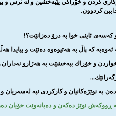
ی ڕزگاری کردن و خۆراکی پێبه‌خشین و له ترس و ب
ابین کردوون.
و به ڕووکه‌ش نوێژ ده‌که‌ن و ده‌یانه‌وێت خۆیان ده‌