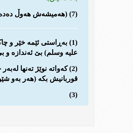
(7) (هه‌میشه‌ش هه‌وڵ ده‌ده‌ن بۆ) قه‌ده‌غه کردنی هه‌موو چاکه‌‌و یارمه‌تی و کۆمه‌کی و هاوکاریه‌ك.
علیه وسلم) بێ ئه‌ندازه و بێ
(2) که‌واته نوێژ ته‌نها له‌
قوربانیش بکه (هه‌ر به‌و شێو
(3)