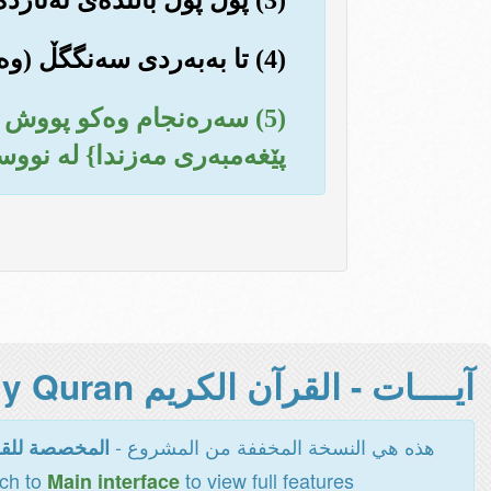
(4) تا به‌به‌ردی سه‌نگگڵ (وه‌ك خشتی سووره‌وه کراو)، به‌رد بارانیان بکه‌ن.
(5) سه‌ره‌نجام وه‌کو پووش
پێغه‌مبه‌ری مه‌زندا} له نووس
آيــــات - القرآن الكريم Holy Quran -
هذه هي النسخة المخففة من المشروع -
المخصصة للقر
tch to
to view full features
Main interface