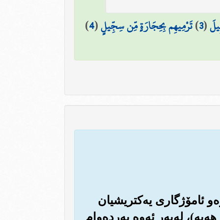
ِيلَ
(
3
)
تَرْمِيهِم بِحِجَارَةٍ مِّن سِجِّيلٍ
(
4
)
اوه‌و ئامۆژگاری یه‌کتریشیان
‌)، له‌به‌ر ئه‌وه به‌رده‌وام