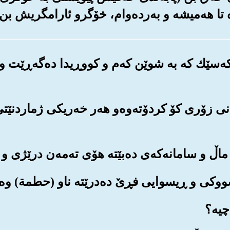
 تا هه‌میشه و به‌رده‌وام، خۆگرو ئارامگریش بن.
ه‌ر که‌سێك که به شوێن که‌م و کووڕیدا ده‌گه‌ڕێت 
مانی زۆری کۆ کردۆته‌وه‌و هه‌ر خه‌ریکی ژماردنێت