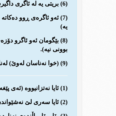
(6) بریتی یه له ئاگری داگیرساوو بڵێسه‌داری خوا.
(7) ئه‌و ئاگره‌ی ڕوو ده‌کا
یه‌)
(8) بێگومان ئه‌و ئاگرو دۆز
بوونی نیه‌).
(9) (خوا نه‌ناسان له‌وێ) له‌ناو چه‌ند ستوونێکی ئاگرینی درێژدان (هیچ جم و جوڵێکیان بۆ ناکرێت).
(1) ئایا نه‌تزانیووه (ئه‌ی پێغه‌مبه‌ر صلی الله علیه وسلم) په‌روه‌ردگارت چی کرد به‌خاوه‌ن فیله‌کان؟!
(2) ئایا سه‌ری لێ نه‌شێواندن و پیلان و نه‌خشه‌کانیانی پووچ نه‌کرده‌وه‌؟!
(3) پۆل پۆل باڵنده‌ی نه‌نارده سه‌ریان؟!