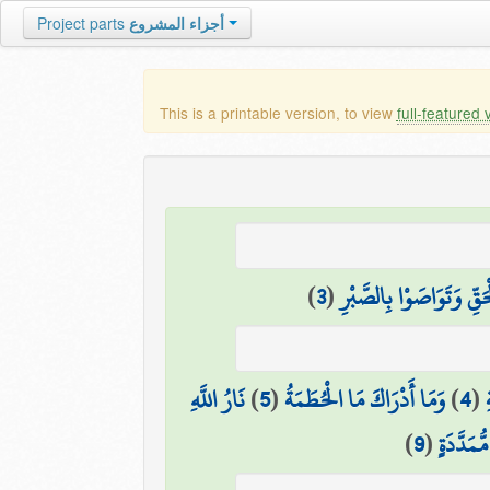
أجزاء المشروع
Project parts
This is a printable version, to view
full-featured 
َقِّ وَتَوَاصَوْا بِالصَّبْرِ
(
3
)
(
4
)
وَمَا أَدْرَاكَ مَا الْحُطَمَةُ
(
5
)
نَارُ اللَّهِ
ُمَدَّدَةٍ
(
9
)