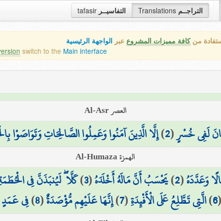
التراجــم
Translations
التفاسيــر
tafasir
ستفادة من
كافة مميزات المشروع
عبر
الواجهة الرئيسية
version
switch to the
Main interface
العصر Al-Asr
َانَ لَفِي خُسْرٍ
(
2
)
إِلَّا الَّذِينَ آمَنُوا وَعَمِلُوا الصَّالِحَاتِ وَتَوَاصَوْا بِالْح
الهمزة Al-Humaza
لًا وَعَدَّدَهُ
(
2
)
يَحْسَبُ أَنَّ مَالَهُ أَخْلَدَهُ
(
3
)
كَلَّا ۖ لَيُنبَذَنَّ فِي الْحُطَمَةِ
6
)
الَّتِي تَطَّلِعُ عَلَى الْأَفْئِدَةِ
(
7
)
إِنَّهَا عَلَيْهِم مُّؤْصَدَةٌ
(
8
)
فِي عَمَدٍ مّ