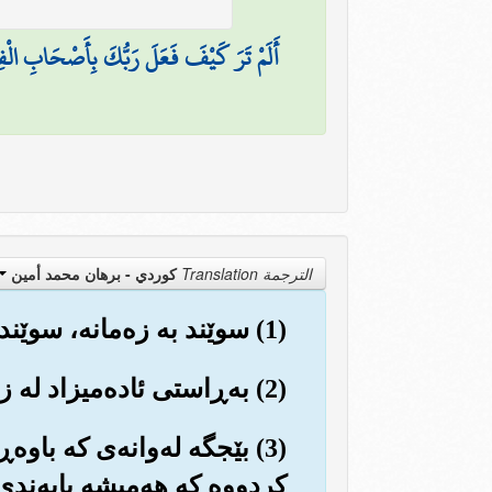
أَلَمْ تَرَ كَيْفَ فَعَلَ رَبُّكَ بِأَصْحَابِ الْف
الترجمة Translation
كوردي - برهان محمد أمين
(1) سوێند به زه‌مانه‌، سوێند به‌کاتی عه‌سر.
(2) به‌ڕاستی ئاده‌میزاد له زه‌ره‌رمه‌ندی و خه‌ساره‌تمه‌ندیدایه‌.
(3) بێجگه له‌وانه‌ی که باوه
کردووه که هه‌میشه پابه‌ندی ح