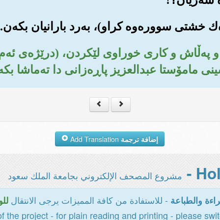
 و په‌ڵاش و کاری خوراوی لێکردن، (درێژه‌ی ئه‌م ب
ینی مامۆستا عبدالعزیز پاڕه‌زانی دا ته‌ماشا بکه‌
إضافة ترجمة
Add Translation
مشروع المصحف الإلكتروني بجامعة الملك سعود
- للاستفادة من كافة المميزات يرجى الانتقال
اءة والطباعة
للو
of the project - for plain reading and printing - please swi