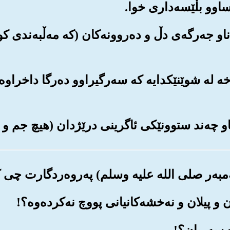
ته ناو جه‌رگه‌ی دڵ و ده‌روونه‌کان (که مه‌ڵبه‌ندی
ه‌خه له شوێنێکدایه که سه‌رگیراوو ده‌رگا داخراوه