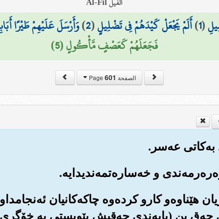
الفيل Al-Fil
ِيلِ
(
1
)
أَلَمْ يَجْعَلْ كَيْدَهُمْ فِي تَضْلِيلٍ
(
2
)
وَأَرْسَلَ عَلَيْهِمْ طَيْرًا أَبَاب
فَجَعَلَهُمْ كَعَصْفٍ مَّأْكُولٍ (5)
601
الصفحة Page
‌ڕیان هێناوه‌و کارو کرده‌وه چاکه‌کانیان ئه‌نجامد
ه‌ق بن (پابه‌ندی حه‌قیش پێویستی به خۆگری هه‌یه