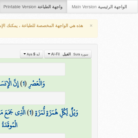
Printable Version
Main Version
الواجهة الرئيسية
واجهة الطباعة
×
هذه هي الواجهة المخصصة للطباعة ، يمكنك الإ
Al-Fil
الفيل
5
سورة Sura
آية Aya
وَالْعَصْرِ
(
1
)
إِنَّ الْإِنس
وَيْلٌ لِّكُلِّ هُمَزَةٍ لُّمَزَةٍ
(
1
)
الَّذِي جَمَعَ مَا
الْمُوقَدَةُ
(