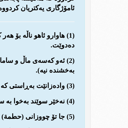
ئامۆژگاری یه‌کتریان کردووه
(1) هاوارو ئاهو ناڵه بۆ ه
ده‌دوێت.
(2) ئه‌و که‌سه‌ی ماڵ و سا
به‌خشنده نیه‌).
(3) واده‌زانێت به‌ڕاستی که ماڵ و سامانه‌که‌ی ده‌بێته هۆی ته‌مه‌ن درێژی و نه‌مریی بۆی؟
(4) نه‌خێر سوێند به‌خوا به سووکی و ڕیسوایی فڕێ ده‌درێته ناو (حطمة) وه‌.
(5) جا تۆ چووزانی (حطمة) چیه‌؟