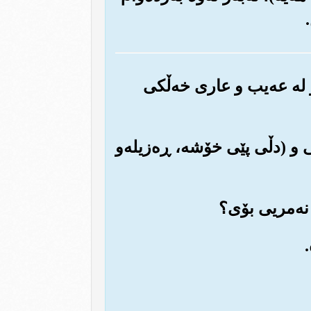
و له عه‌یب و عاری خه‌ڵکی
ی و (دڵی پێی خۆشه‌، ڕه‌زیله‌و