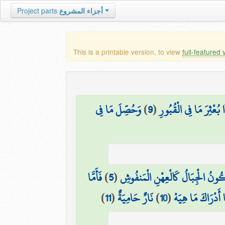
أجزاء المشروع
Project parts
This is a printable version, to view
full-featured 
 بُعْثِرَ مَا فِي الْقُبُورِ
(
9
)
وَحُصِّلَ مَا فِي
ُونُ الْجِبَالُ كَالْعِهْنِ الْمَنفُوشِ
(
5
)
فَأَمَّا
 أَدْرَاكَ مَا هِيَهْ
(
10
)
نَارٌ حَامِيَةٌ
(
11
)