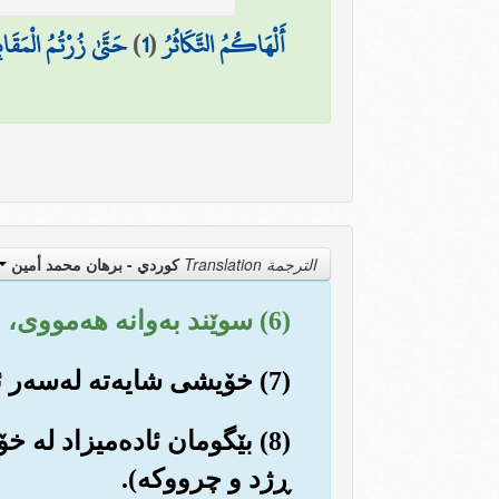
أَلْهَاكُمُ التَّكَاثُرُ
(
1
)
حَتَّىٰ زُرْتُمُ الْمَقَابِ
الترجمة Translation
كوردي - برهان محمد أمين
(6) سوێند به‌وانه هه‌مووی، به‌ڕاستی ئاده‌میزاد له ئاستی په‌روه‌ردگاریدا زۆر ناسوپاس و حه‌ق نه‌ناسه‌.
(7) خۆیشی شایه‌ته له‌سه‌ر ئه‌و حاڵه‌ی خۆی، (ڕۆژی قیامه‌ت دان به که‌مته‌ر خه‌می خۆیدا ده‌نێت).
(8) بێگومان ئاده‌میزاد له 
ڕژد و چرووکه‌).