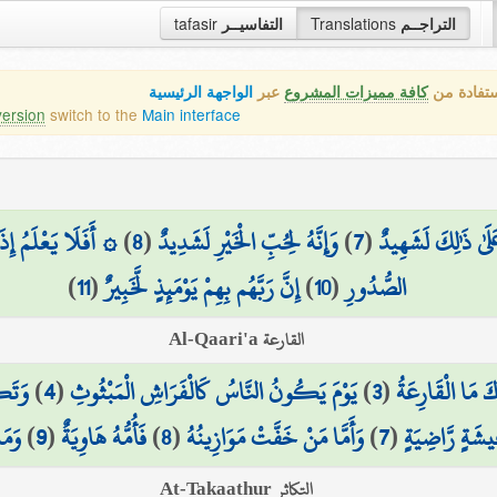
التراجــم
Translations
التفاسيــر
tafasir
ستفادة من
كافة مميزات المشروع
عبر
الواجهة الرئيسية
version
switch to the
Main interface
عَلَىٰ ذَٰلِكَ لَشَهِيدٌ
(
7
)
وَإِنَّهُ لِحُبِّ الْخَيْرِ لَشَدِيدٌ
(
8
)
۞ أَفَلَا يَعْلَمُ إِذَا
الصُّدُورِ
(
10
)
إِنَّ رَبَّهُم بِهِمْ يَوْمَئِذٍ لَّخَبِيرٌ
(
11
)
القارعة Al-Qaari'a
كَ مَا الْقَارِعَةُ
(
3
)
يَوْمَ يَكُونُ النَّاسُ كَالْفَرَاشِ الْمَبْثُوثِ
(
4
)
وَتَك
يشَةٍ رَّاضِيَةٍ
(
7
)
وَأَمَّا مَنْ خَفَّتْ مَوَازِينُهُ
(
8
)
فَأُمُّهُ هَاوِيَةٌ
(
9
)
وَمَا
التكاثر At-Takaathur