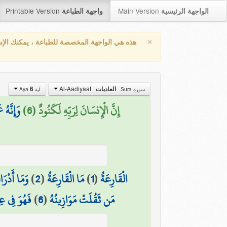
Printable Version
Main Version
الواجهة الرئيسية
واجهة الطباعة
×
هذه هي الواجهة المخصصة للطباعة ، يمكنك الإ
Al-Aadiyaat
العاديات
6
سورة Sura
آية Aya
إِنَّ الْإِنسَانَ لِرَبِّهِ لَكَنُودٌ (6)
وَإِنَّهُ 
الْقَارِعَةُ
(
1
)
مَا الْقَارِعَةُ
(
2
)
وَمَا أَدْرَا
مَن ثَقُلَتْ مَوَازِينُهُ
(
6
)
فَهُوَ فِي عِ