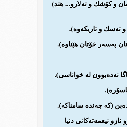
مان و کۆشك و ته‌لارو... هتد)
نازو نیعمه‌ته‌کانی دنیا