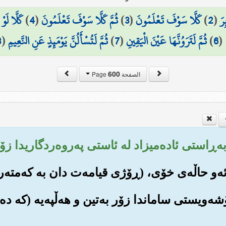
رَ
(
2
)
كَلَّا سَوْفَ تَعْلَمُونَ
(
3
)
ثُمَّ كَلَّا سَوْفَ تَعْلَمُونَ
(
4
)
كَلَّا لَوْ
(
6
)
ثُمَّ لَتَرَوُنَّهَا عَيْنَ الْيَقِينِ
(
7
)
ثُمَّ لَتُسْأَلُنَّ يَوْمَئِذٍ عَنِ النَّعِيمِ
(
8
600
الصفحة Page
خۆشه‌ویستی ساماندا زۆر به‌تین و هه‌ڵپه‌یه (که د