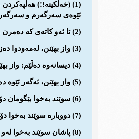
(1) (خه‌ڵکینه‌!!) هه‌ڵپه‌ک
ئێوه‌ی سه‌رگه‌رم و سه‌رگه‌
(2) تا ئه‌و کاته‌ی که ده‌مرن و ده‌برێنه گۆڕستان (ده‌خرێنه ناو گۆڕێکی ته‌نگ و ته‌سك و تاریکه‌وه‌).
(3) واز بهێنن، له‌مه‌ودوا ده‌زانن چ (قوڕێکتان بۆ خۆتان گرتۆته‌وه‌، چ به‌ڵایه‌کتان به‌سه‌ر خۆتان هێناوه‌).
(4) دیسانه‌وه ده‌ڵێم: واز بهێنن.
(5) واز بهێنن، ئه‌گه‌ر ئێوه ده‌تانزانی، به‌زانین و دڵنیایه‌کی ته‌واوه‌وه (وا بێ ئاگا نه‌ده‌بوون له خواناسی).
(6) سوێند به‌خوا بێگومان دۆزه‌خ ده‌بینن (دۆزه‌خێکی تۆقێنه‌رو پڕ له ئازارو ناسۆره‌).
(7) دووباره سوێند به‌خوا دۆزه‌خ به‌چاوی سه‌رتان ده‌یبینن به ئاشکراو دڵنیا ده‌بن (که چه‌نده سامناکه‌).
(8) پاشان سوێند به‌خوا له‌