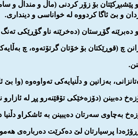
ردن و پێشبڕکێتان بۆ زۆر کردنی (ماڵ و منداڵ و سا
ردان و بێ ئاگا کردووه له خواناسی و دینداری.
و ڕۆژه‌دا پرسیارتان لێ ده‌کرێت ده‌رباره‌ی هه‌موو 