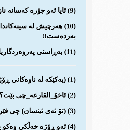
(9) ئایا ئه‌و جۆره که‌سانه نازانن چی پێش دێت کاتێك له گۆڕه‌کان هێنرانه ده‌ره‌وه‌و (زیندوو کرانه‌وه‌)؟!
(10) هه‌رچیش له سینه‌کاند
به‌رده‌ست!!
(11) به‌ڕاستی په‌روه‌ردگاریان له‌و ڕۆژه‌دا ئاگادارو شاره‌زایه پێیان (به‌وردی ده‌پرسێته‌وه‌).
(1) (یه‌کێکه له ناوه‌کانی ڕۆژی قیامه‌ت) واته‌: ئه‌و گرمه‌یه‌یی دڵان ده‌له‌رزێنێت.
(2) ئاخۆ_القارعه‌_چی بێت؟
(3) (تۆ ئه‌ی ئینسان) چی فێری کردویت که‌_القارعه‌_چی یه‌!!
(4) ئه‌و ڕۆژه خه‌ڵکی وه‌کو په‌پووله‌ی سه‌رگه‌ردان په‌رش و بڵاو ده‌بنه‌وه‌.