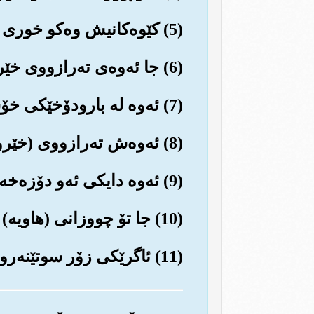
(5) کێوه‌کانیش وه‌کو خوری شیکراوه‌یان لێ دێت (سووك ده‌بن و چاڵ و چۆڵیان پێ پڕ ده‌کرێته‌وه‌).
(6) جا ئه‌وه‌ی ته‌رازووی خێری سه‌نگین بێت.
(7) ئه‌وه له بارودۆخێکی خۆش و ئاسووده‌دا ژیان ده‌باته سه‌رو زۆر پێی ڕازیه‌.
(8) ئه‌وه‌ش ته‌رازووی (خێرو چاکه‌ی) سووك بێت (گوناهی زۆر بێت).
(9) ئه‌وه دایکی ئه‌و دۆزه‌خه (باوه‌شی بۆ کردۆته‌وه‌)
(10) جا تۆ چووزانی (هاویه‌) چیه‌؟!
(11) ئاگرێکی زۆر سوتێنه‌رو بڵێسه‌داره (هه‌رگیز خامۆش نابێت و تینی که‌م ناکات و له کۆڵی نابێته‌وه‌).