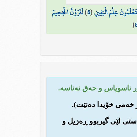
 تَعْلَمُونَ عِلْمَ الْيَقِينِ
(
5
)
لَتَرَوُنَّ الْجَحِيمَ
)
ه‌ستی لێی گیربوو ڕه‌زیل و