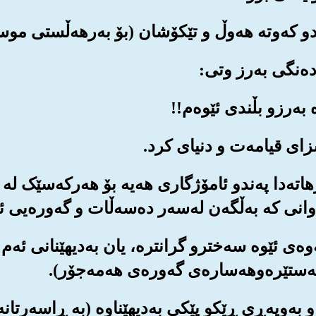
ه‌رهاته‌دا په‌ندو ئامۆژگاری هه‌یه بۆ هه‌رکه‌سێک ل
 که به‌ڵگه‌ن له‌سه‌ر ده‌سه‌ڵات و گه‌وره‌یی ئه‌و
ه‌وه‌ی ئێوه سه‌خترو گرانتره‌، یان به‌دیهێنانی ئه‌
ه‌ستێره‌وهه‌ساره‌ی گه‌وره‌ی هه‌مه‌جۆر).