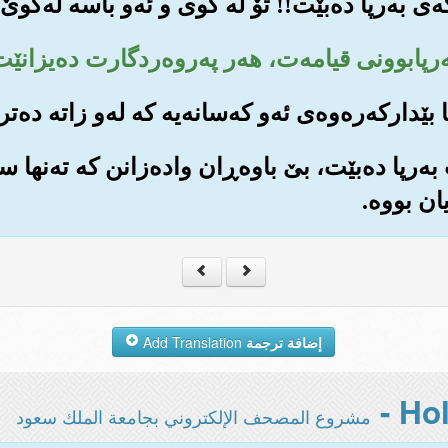
ت به‌رپا ده‌بێت، بێ باوه‌ڕان واده‌زانن که ته‌نها س
ان بووه‌.
إضافة ترجمة
Add Translation
مشروع المصحف الإلكتروني بجامعة الملك سعود