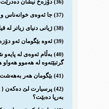
(36) دۆزه‌خ نیشان ده‌درێت و ده‌رده‌خرێت بۆ هه‌رکه‌سێك که ببینێت...
(37) جا ئه‌وه‌ی خوانه‌ناس و یاخی و له‌سنوور ده‌رچوو بێت...
(38) ژیانی دنیای زیاتر له قیامه‌ت مه‌به‌ست بووبێت...
(39) ئه‌وه بێگومان ئه‌و دۆزه‌خه جێگه‌ی مانه‌وه و حه‌وانه‌وه‌یه‌تی!!
(40) به‌ڵام ئه‌وه‌ی له پ
گرتبێته‌وه له هه‌موو هه‌واو
(41) بێگومان هه‌ر به‌هه‌شت جێگه‌ی مانه‌وه و حه‌وانه‌وه و گوزه‌رانیه‌تی.
(42) پرسیارت لێ ده‌که‌ن {
به‌رپا ده‌بێت؟