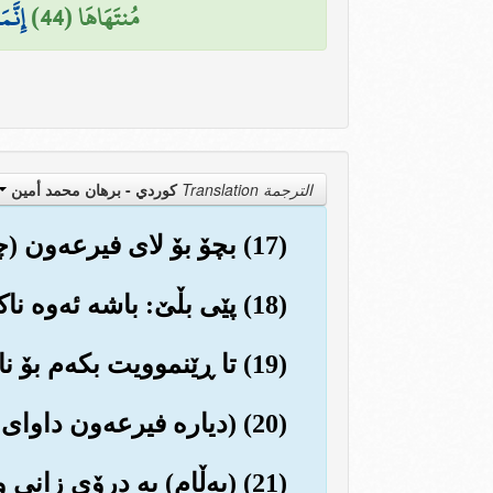
مُنتَهَاهَا (44)
إِنَّ
الترجمة Translation
كوردي - برهان محمد أمين
(17) بچۆ بۆ لای فیرعه‌ون (چونکه‌) به‌ڕاستی له سنوور ده‌رچووه و سته‌می بێ ئه‌ندازه‌یه‌.
(18) پێی بڵێ: باشه ئه‌وه ناکرێت دڵ و ده‌روون و کردارو ره‌فتارت پاك و جوان و پوخته بێت!
(19) تا ڕێنموویت بکه‌م بۆ ناسینی په‌روه‌ردگارت، تا ترسی (سزای) ئه‌و زاته‌ت هه‌بێت و سته‌م نه‌که‌یت).
(20) (دیاره فیرعه‌ون داوای به‌ڵگه‌ی کردوه‌) ئه‌ویش موعجیزه گه‌وره‌که‌ی نیشانداوه (که دار عاساکه‌یه‌).
(21) (به‌ڵام) به درۆی زانی و یاخی بوو.