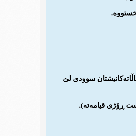
 ماڵاته‌کانیشتان سوودی لێ