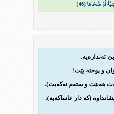
عَشِيَّةً أَوْ ضُحَاهَا
(
46
)