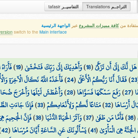
التراجــم
Translations
التفاسيــر
tafasir
ستفادة من
كافة مميزات المشروع
عبر
الواجهة الرئيسية
version
switch to the
Main interface
هَل لَّكَ إِلَىٰ أَن تَزَكَّىٰ
(
18
)
وَأَهْدِيَكَ إِلَىٰ رَبِّكَ فَتَخْشَىٰ
(
19
)
فَأَرَاهُ
23
)
فَقَالَ أَنَا رَبُّكُمُ الْأَعْلَىٰ
(
24
)
فَأَخَذَهُ اللَّهُ نَكَالَ الْآخِرَةِ وَالْأُ
َا
(
27
)
رَفَعَ سَمْكَهَا فَسَوَّاهَا
(
28
)
وَأَغْطَشَ لَيْلَهَا وَأَخْرَجَ ضُحَاه
َالَ أَرْسَاهَا
(
32
)
مَتَاعًا لَّكُمْ وَلِأَنْعَامِكُمْ
(
33
)
فَإِذَا جَاءَتِ الطَّام
(
36
)
فَأَمَّا مَن طَغَىٰ
(
37
)
وَآثَرَ الْحَيَاةَ الدُّنْيَا
(
38
)
فَإِنَّ الْجَحِيمَ هِي
َ الْجَنَّةَ هِيَ الْمَأْوَىٰ
(
41
)
يَسْأَلُونَكَ عَنِ السَّاعَةِ أَيَّانَ مُرْسَاهَا
(
42
)