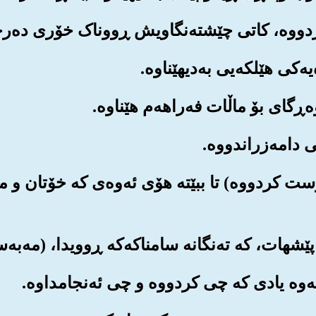
 دروست کردووه‌) تا ببێته هۆی ئه‌وه‌ی که خۆتان و