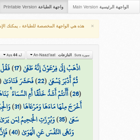
Printable Version
Main Version
الواجهة الرئيسية
واجهة الطباعة
×
هذه هي الواجهة المخصصة للطباعة ، يمكنك الإ
An-Naazi'aat
النازعات
44
سورة Sura
آية Aya
اذْهَبْ إِلَىٰ فِرْعَوْنَ إِنَّهُ طَغَىٰ
(
17
)
فَقُلْ 
ثُمَّ أَدْبَرَ يَسْعَىٰ
(
22
)
فَحَشَرَ فَنَادَىٰ
(
(
26
)
أَأَنتُمْ أَشَدُّ خَلْقًا أَمِ السَّمَاءُ ۚ بَنَاه
أَخْرَجَ مِنْهَا مَاءَهَا وَمَرْعَاهَا
(
31
)
وَالْجِب
سَعَىٰ
(
35
)
وَبُرِّزَتِ الْجَحِيمُ لِمَن يَرَىٰ
وَنَهَى النَّفْسَ عَنِ الْهَوَىٰ
(
40
)
فَإِنّ