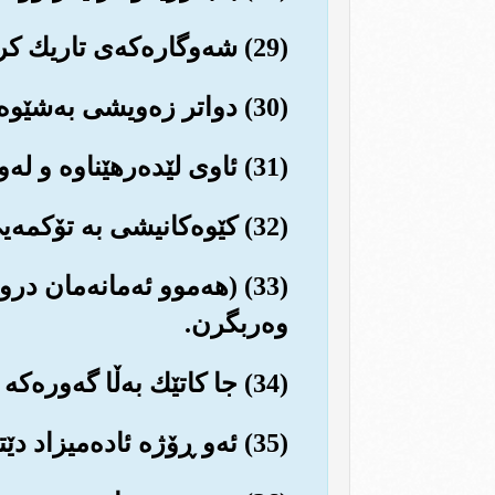
(29) شه‌وگاره‌که‌ی تاریك کردووه‌، کاتی چێشته‌نگاویش ڕووناک خۆری ده‌رخستووه‌.
(30) دواتر زه‌ویشی به‌شێوه‌یه‌کی هێلکه‌یی به‌دیهێناوه‌.
(31) ئاوی لێده‌رهێناوه و له‌وه‌ڕگای بۆ ماڵات فه‌راهه‌م هێناوه‌.
(32) کێوه‌کانیشی به تۆکمه‌یی دامه‌زراندووه‌.
(33) (هه‌موو ئه‌مانه‌مان
وه‌ربگرن.
(34) جا کاتێك به‌ڵا گه‌وره‌که پێشهات، که ته‌نگانه سامناکه‌که ڕوویدا، (مه‌به‌ست ڕۆژی قیامه‌ته‌).
(35) ئه‌و ڕۆژه ئاده‌میزاد دێته‌وه یادی که چی کردووه و چی ئه‌نجامداوه.