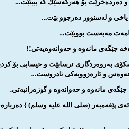
ایه‌و شکۆی په‌روه‌ردگاری ترسابێت و حیسابی بۆ ک
 هه‌وه‌س و ئاره‌زوویه‌کی نادروست...
 ئه‌ی پێغه‌مبه‌ر (صلی الله علیه وسلم) } ده‌ربار