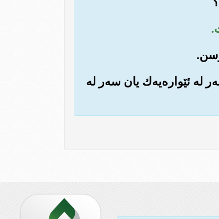
ه‌ر له ئێواره‌یه‌ك یان سه‌ر له