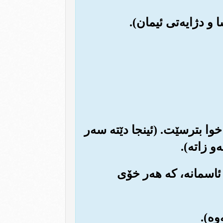
ه خوا بترسێت. (ئینجا دێته سه‌ر
 زاته‌).
م ئاسمانه‌، که هه‌ر خۆی