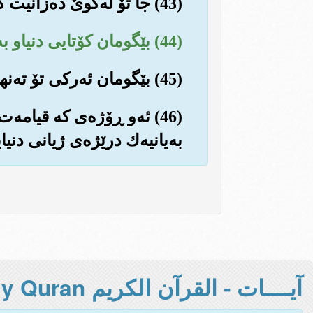
(43) جا تۆ له‌کوێ ده‌زانیت که‌ی به‌رپا ده‌بێت!! تۆ له کوی و ئه‌و باسه له‌کوێ؟
(44) بێگومان کۆتایی دنیاو به‌رپابوونی قیامه‌ت، هه‌ر په‌روه‌ردگارت ده‌یزانێت.
(45) بێگومان ئه‌رکی تۆ ته‌نها بێدارکه‌ره‌وه‌ی ئه‌و که‌سانه‌یه که له‌و زاته ده‌ترسن.
(46) ئه‌و ڕۆژه‌ی که قیامه‌
به‌یانیه‌ك درێژه‌ی ژیانی دنیای
آيــــات - القرآن الكريم Holy Quran -