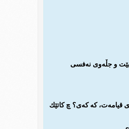
ردبێت و جڵه‌وی نه‌فسی
ه‌ی قیامه‌ت، که که‌ی؟ چ کاتێك