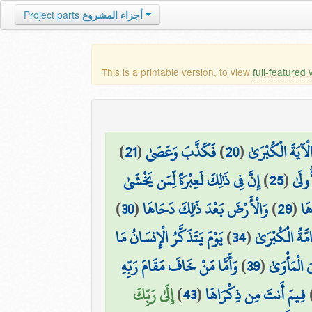
أجزاء المشروع
Project parts
This is a printable version, to view
full-featured 
 الْآيَةَ الْكُبْرَىٰ
(
20
)
فَكَذَّبَ وَعَصَىٰ
(
21
)
ولَىٰ
(
25
)
إِنَّ فِي ذَٰلِكَ لَعِبْرَةً لِّمَن يَخْشَىٰ
َا
(
29
)
وَالْأَرْضَ بَعْدَ ذَٰلِكَ دَحَاهَا
(
30
)
َّةُ الْكُبْرَىٰ
(
34
)
يَوْمَ يَتَذَكَّرُ الْإِنسَانُ مَا
َ الْمَأْوَىٰ
(
39
)
وَأَمَّا مَنْ خَافَ مَقَامَ رَبِّهِ
فِيمَ أَنتَ مِن ذِكْرَاهَا
(
43
)
إِلَىٰ رَبِّكَ