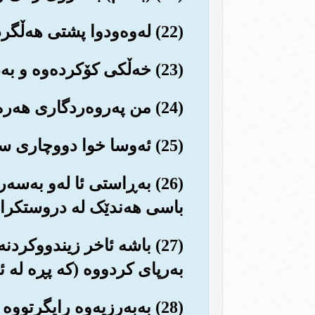
(22) له‌وه‌ودوا پشتی هه‌ڵگردو که‌وته هه‌وڵ و تێکۆشان (بۆ به‌رهه‌ڵستی موسا و دژایه‌تی ئیمان).
(23) خه‌ڵکی کۆکرده‌وه و به‌ده‌نگی به‌رز وتی:
(24) من په‌روه‌ردگاری هه‌ره به‌رزو بڵندی ئێوه‌م!!
(25) ئه‌وسا خوا دووچاری سزای قیامه‌ت و دنیای کرد.
(26) به‌ڕاستی ئا له‌و به‌س
باسی هه‌ندێک له دروستکراوانی
(27) باشه ئاخر زیندووکردن
به‌رپای کردووه (که پڕه له ئ
(28) به‌به‌رزیه‌وه رایگرتووه و به‌وپه‌ڕی ڕێکو پێکی به‌دیهێناوه (به ڕاسه‌رتانه‌وه‌).