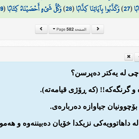
بًا
(
27
)
وَكَذَّبُوا بِآيَاتِنَا كِذَّابًا
(
28
)
وَكُلَّ شَيْءٍ أَحْصَيْنَاهُ كِتَابًا
(
9
582
الصفحة Page
، له داهاتوویه‌کی نزیکدا خۆیان ده‌بیننه‌وه و هه‌مو