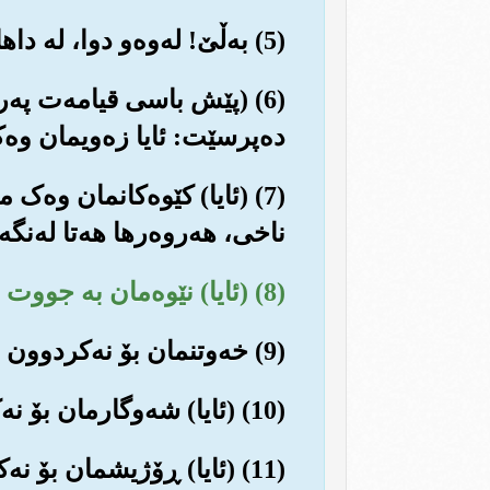
(5) به‌ڵێ! له‌وه‌و دوا، له داهاتوویه‌کی نزیکدا خۆیان ده‌بیننه‌وه و ڕاستیه‌کانیان بۆ ده‌رده‌که‌وێت.
(6) (پێش باسی قیامه‌ت په‌ر
ده‌پرسێت: ئایا زه‌ویمان وه‌ک
(7) (ئایا) کێوه‌کانمان وه‌
ناخی، هه‌روه‌رها هه‌تا له‌نگ
(8) (ئایا) نێوه‌مان به جووت دروست نه‌کردووه‌؟
(9) خه‌وتنمان بۆ نه‌کردوون به‌هۆی سره‌وتن؟
(10) (ئایا) شه‌وگارمان بۆ نه‌کردوون به‌داپۆشه‌ر وه‌ک پۆشاک، تاتیایدا بشاردرێنه‌وه‌؟
(11) (ئایا) ڕۆژیشمان بۆ نه‌کردوونه‌ته کاتی به ده‌ستهێنانی ڕزق و ڕۆزی؟