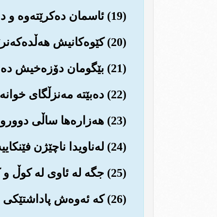
(19) ئاسمان ده‌کرێته‌وه و ده‌بێته ده‌روازه و ده‌رگا (بۆ دابه‌زینی فریشته‌کان).
(20) کێوه‌کانیش هه‌ڵده‌که‌نرێن و ده‌ڕۆن به ئاسماندا وه‌ک تراویلکه و سه‌رابێکی گه‌وره‌.
(21) بێگومان دۆزه‌خیش ده‌مێکه چاوه‌ڕێی ئه‌و ڕۆژه‌یه و خۆی بۆ مه‌ڵاسداوه‌.
(22) ده‌بێته مه‌نزڵگای خوانه‌ناس و یاخیه‌کان.
(23) هه‌زاره‌ها ساڵی دوورو درێژ و نه‌بڕاوه‌ی تێدا ده‌به‌نه‌سه‌ر...
(24) له‌ناویدا ناچێژن فێنکاییه‌ک، یا خواردنه‌وه‌یه‌کی به‌تام...
(25) جگه له ئاوی له کوڵ و کێم و زووخاو.
(26) که ئه‌وه‌ش پاداشتێكی له‌بارو پڕاو پڕه (بۆ خوانه‌ناسان).