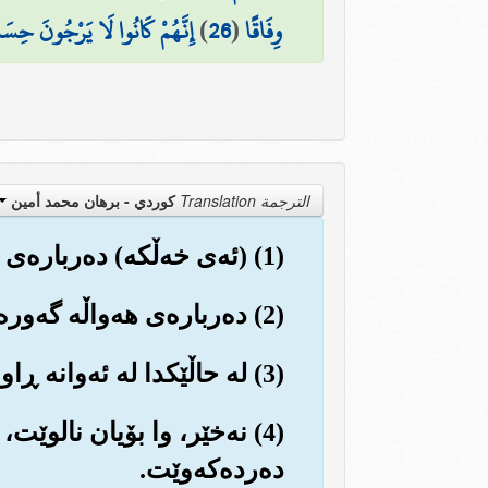
وِفَاقًا
(
26
)
إِنَّهُمْ كَانُوا لَا يَرْجُونَ حِسَا
الترجمة Translation
كوردي - برهان محمد أمين
(1) (ئه‌ی خه‌ڵکه‌) ده‌رباره‌ی چی له یه‌کتر ده‌پرسن؟
(2) ده‌رباره‌ی هه‌واڵه گه‌وره و گرنگه‌که‌!! (که ڕۆژی قیامه‌ته‌).
(3) له حاڵێکدا له ئه‌وانه ڕاو بۆچوونیان جیاوازه ده‌رباره‌ی.
(4) نه‌خێر، وا بۆیان نالوێت
ده‌رده‌که‌وێت.