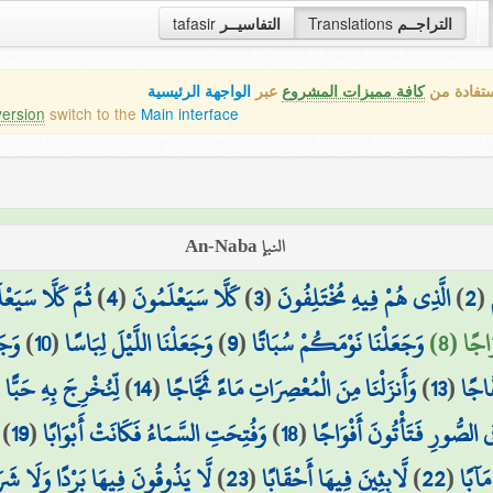
التراجــم
Translations
التفاسيــر
tafasir
ستفادة من
كافة مميزات المشروع
عبر
الواجهة الرئيسية
version
switch to the
Main interface
النبإ An-Naba
(
2
)
الَّذِي هُمْ فِيهِ مُخْتَلِفُونَ
(
3
)
كَلَّا سَيَعْلَمُونَ
(
4
)
ثُمَّ كَلَّا سَيَعْ
جًا (8)
وَجَعَلْنَا نَوْمَكُمْ سُبَاتًا
(
9
)
وَجَعَلْنَا اللَّيْلَ لِبَاسًا
(
10
)
وَجَ
َاجًا
(
13
)
وَأَنزَلْنَا مِنَ الْمُعْصِرَاتِ مَاءً ثَجَّاجًا
(
14
)
لِّنُخْرِجَ بِهِ حَبًّا و
ِي الصُّورِ فَتَأْتُونَ أَفْوَاجًا
(
18
)
وَفُتِحَتِ السَّمَاءُ فَكَانَتْ أَبْوَابًا
(
19
)
مَآبًا
(
22
)
لَّابِثِينَ فِيهَا أَحْقَابًا
(
23
)
لَّا يَذُوقُونَ فِيهَا بَرْدًا وَلَا شَرَ