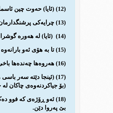
(12) (ئایا) حه‌وت چین ئاسمانی به هێز و پته‌ومان به ڕا سه‌رتانه‌وه دروست نه‌کردووه‌؟
(13) چرایه‌کی پرشنگدارمان بۆ فه‌راهه‌م نه‌هێناون؟ (که مه‌به‌ست خۆره‌)
(14) ‎ (ئایا) له هه‌وره گوشراوه‌کان بارانێکی زۆرمان نه‌باراندووه‌؟
(15) تا به هۆی ئه‌و بارانه‌وه جۆره‌ها دانه‌وێڵه و ڕووه‌ک بڕوێنین.
(16) هه‌روه‌ها چه‌نده‌ها باخی چڕو پڕو له‌یه‌ک ئاڵاو به‌دی نه‌هێناوه‌.
(بۆ جیاکردنه‌وه‌ی چاکان له 
(18) ئه‌و ڕۆژه‌ی که فوو د
بێ په‌روا دێن.