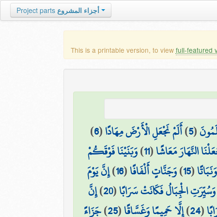
أجزاء المشروع
Project parts
This is a printable version, to view
full-featured 
لَمُونَ
(
5
)
أَلَمْ نَجْعَلِ الْأَرْضَ مِهَادًا
(
6
)
عَلْنَا النَّهَارَ مَعَاشًا
(
11
)
وَبَنَيْنَا فَوْقَكُمْ
َنَبَاتًا
(
15
)
وَجَنَّاتٍ أَلْفَافًا
(
16
)
إِنَّ يَوْمَ
وَسُيِّرَتِ الْجِبَالُ فَكَانَتْ سَرَابًا
(
20
)
إِنَّ
ابًا
(
24
)
إِلَّا حَمِيمًا وَغَسَّاقًا
(
25
)
جَزَاءً