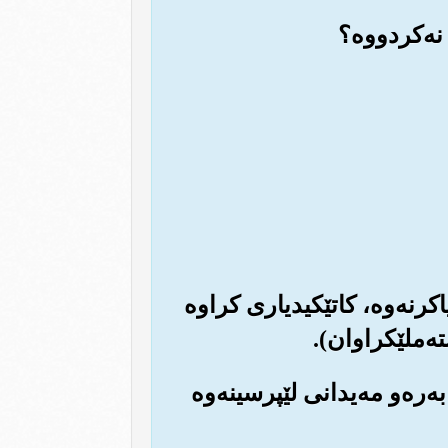
گ و سامناکه‌که‌): به‌‎ڕاستی ڕۆژی جیاکرنه‌وه‌، کاتێكیدیاری کراوه
ه‌ملێکراوان).
ه‌ره‌و مه‌یدانی لێپرسینه‌وه