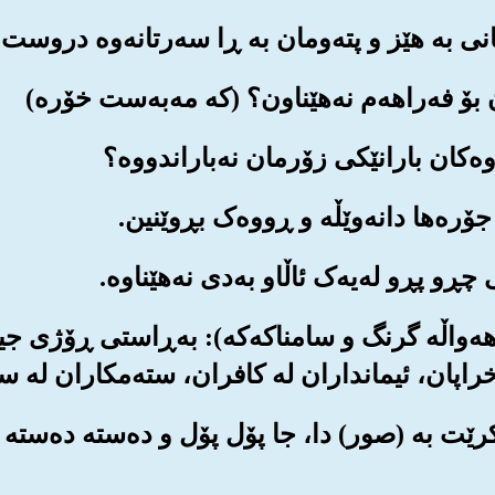
(17) (ئینجا دێته سه‌ر باسی هه‌واڵه گرن
خراپان، ئیمانداران له کافران، سته‌مکاران له ست
ه‌کرێت به (صور) دا، جا پۆل پۆل و ده‌سته ده‌سته ب