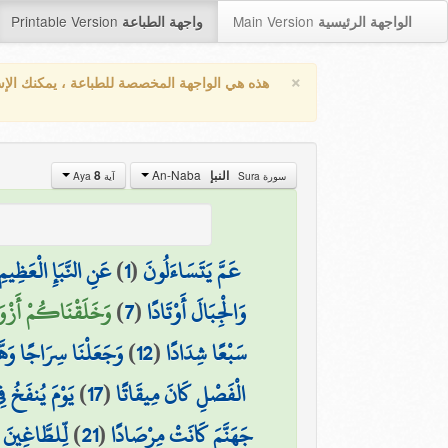
Printable Version
Main Version
الواجهة الرئيسية
واجهة الطباعة
×
هذه هي الواجهة المخصصة للطباعة ، يمكنك الإ
An-Naba
النبإ
8
سورة Sura
آية Aya
عَمَّ يَتَسَاءَلُونَ
(
1
)
عَنِ النَّبَإِ الْعَظِيمِ
وَالْجِبَالَ أَوْتَادًا
(
7
)
وَخَلَقْنَاكُمْ أَزْوَا
سَبْعًا شِدَادًا
(
12
)
وَجَعَلْنَا سِرَاجًا وَهّ
الْفَصْلِ كَانَ مِيقَاتًا
(
17
)
يَوْمَ يُنفَخُ ف
جَهَنَّمَ كَانَتْ مِرْصَادًا
(
21
)
لِّلطَّاغِينَ 