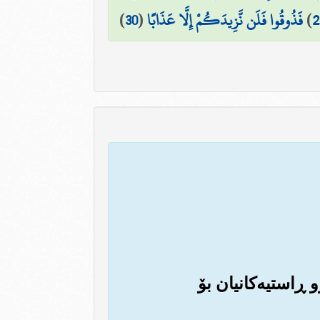
2
)
فَذُوقُوا فَلَن نَّزِيدَكُمْ إِلَّا عَذَابًا
(
30
)
و ڕاستیه‌کانیان بۆ