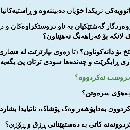
وه‌ردگار گه‌شتێکیان به ناو دروستکراوه‌کان و دیا
 لانکه بۆ فه‌راهه‌نگ نه‌هێناون؟
ک مێخ بۆ دانه‌کوتاون؟ (تا زه‌وی بپارێزێت له فشار
ه‌ری ڕابگرێت و چه‌نده‌ها سودی ترتان پێ بگه‌یه‌