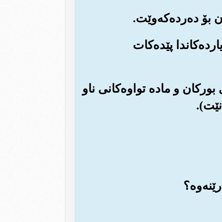
رده‌کاندا پێده‌کات
ی بورکان و ماده تواوه‌کانی ناو
نێت).