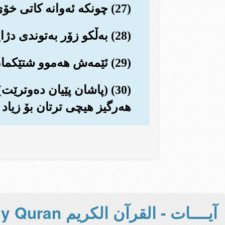
(27) چونکه ئه‌وانه کاتی خۆی به‌ته‌مای ئه‌م ڕۆژه و لێپرسینه‌وه‌یه نه‌بوون، حه‌زیان له باسی نه‌ده‌کرد.
(28) به‌ڵکو زۆر به‌توندی دژایه‌تی ئایه‌ته‌کانی ئێمه‌یان ده‌رکرد و به درۆیان ده‌زانی..
(29) ئێمه‌ش هه‌موو شتێکمان له‌سه‌ریان سه‌رژمێری کردووه و به‌وردیی تۆمارمان کردووه‌.
(30) (پاشان پێیان ده‌وترێ
هه‌رگیز هیچی ترتان بۆ زیاد ن
آيــــات - القرآن الكريم Holy Quran -