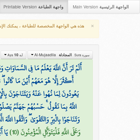
Printable Version
Main Version
الواجهة الرئيسية
واجهة الطباعة
×
هذه هي الواجهة المخصصة للطباعة ، يمكنك الإ
Al-Mujaadila
المجادلة
10
سورة Sura
آية Aya
أَلَمْ تَرَ أَنَّ اللَّهَ يَعْلَمُ مَا فِي السَّمَاوَاتِ
أَكْثَرَ إِلَّا هُوَ مَعَهُمْ أَيْنَ مَا كَانُوا ۖ ث
يَعُودُونَ لِمَا نُهُوا عَنْهُ وَيَتَنَاجَوْنَ بِالْإِ
اللَّهُ بِمَا نَقُولُ ۚ حَسْبُهُمْ جَهَنَّمُ يَصْلَو
وَتَنَاجَوْا بِالْبِرِّ وَالتَّقْوَىٰ ۖ وَاتَّقُوا اللَّهَ ا
وَعَلَى اللَّهِ فَلْيَتَوَكَّلِ الْمُؤْمِنُونَ (10)
يَا أَ