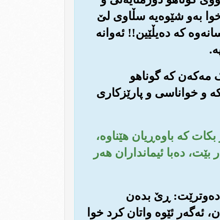
خوا به‌و شێوه‌یه سڵاوی لێ
ه‌وه که ده‌یڵێین!! ئه‌وانه
‌.
‌ک مه‌که‌ن که گوناهو
چاکه و خواناسی و پارێزکاری
ر بکات که باوه‌ڕیان هێناوه‌،
 بێت، ده‌با ئیمانداران هه‌ر
ان ده‌وترێت: ڕێ بده‌ن
، ئه‌گه‌ر ئێوه واتان کرد خوا