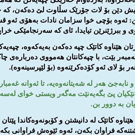
تێکیش دێن بۆ لات جۆرێک سڵاوت لێ ده‌که‌ن، که 
ێن: ئه‌وه بۆچی خوا سزامان نادات به‌هۆی ئه‌و قسان
ی و ببرژێنرێن تیایدا، ئای که سه‌رنجامێکی خراپه
‌ڕتان هێناوه کاتێک چپه ده‌که‌ن به‌یه‌که‌وه‌، چپه‌یه
ه‌مبه‌ر بێت، با چپه‌کانتان هه‌مووی ده‌رباره‌ی 
 بۆ لای ئه‌و کۆده‌کرێنه‌وه (بۆ لێپرسینه‌وه‌).
 نابه‌جێ هه‌ر له شه‌یتانه‌وه‌یه‌، تا ئه‌وانه غه‌مبا
انێکیان پێ بگه‌یه‌نێت مه‌گه‌ر ویستی خوای له‌سه‌ر
ان به دوور بن.
تان هێناوه کاتێک له دانیشتن و کۆبونه‌وه‌کاندا پێت
شتنه‌که فراوان بکه‌ن، ئه‌وه ئێوه‌ش فراوانی بکه‌ن