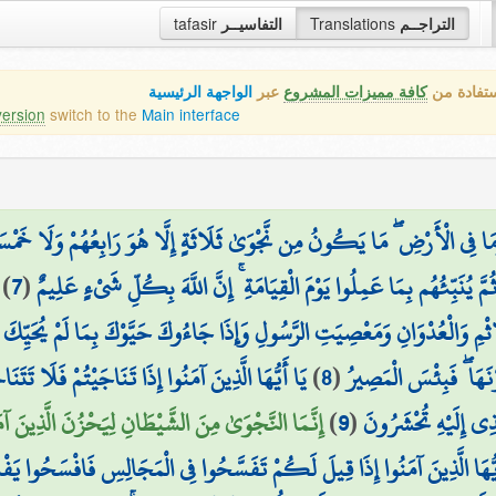
التراجــم
Translations
التفاسيــر
tafasir
ستفادة من
كافة مميزات المشروع
عبر
الواجهة الرئيسية
version
switch to the
Main interface
 وَمَا فِي الْأَرْضِ ۖ مَا يَكُونُ مِن نَّجْوَىٰ ثَلَاثَةٍ إِلَّا هُوَ رَابِعُهُمْ وَلَا خَمْسَ
ُمَّ يُنَبِّئُهُم بِمَا عَمِلُوا يَوْمَ الْقِيَامَةِ ۚ إِنَّ اللَّهَ بِكُلِّ شَيْءٍ عَلِيمٌ
(
7
)
ثْمِ وَالْعُدْوَانِ وَمَعْصِيَتِ الرَّسُولِ وَإِذَا جَاءُوكَ حَيَّوْكَ بِمَا لَمْ يُحَيِّكَ بِهِ
ْنَهَا ۖ فَبِئْسَ الْمَصِيرُ
(
8
)
يَا أَيُّهَا الَّذِينَ آمَنُوا إِذَا تَنَاجَيْتُمْ فَلَا تَتَن
لَّذِي إِلَيْهِ تُحْشَرُونَ
(
9
)
إِنَّمَا النَّجْوَىٰ مِنَ الشَّيْطَانِ لِيَحْزُنَ الَّذِينَ آمَن
يُّهَا الَّذِينَ آمَنُوا إِذَا قِيلَ لَكُمْ تَفَسَّحُوا فِي الْمَجَالِسِ فَافْسَحُوا يَفْ