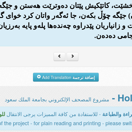
‌خشێت، کاتێکیش پێتان ده‌وترێت هه‌ستن و جێگه 
جێگه چۆڵ بکه‌ن، جا ئه‌گه‌ر واتان کرد خوای گه‌و
و زانیاریان پێدراوه چه‌نده‌ها پله‌و پایه به‌رزیان
جامی ده‌ده‌ن.
إضافة ترجمة
Add Translation
مشروع المصحف الإلكتروني بجامعة الملك سعود
- للاستفادة من كافة المميزات يرجى الانتقال
اءة والطباعة
للو
of the project - for plain reading and printing - please swi