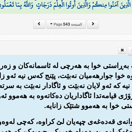
هُ الَّذِينَ آمَنُوا مِنكُمْ وَالَّذِينَ أُوتُوا الْعِلْمَ دَرَجَاتٍ ۚ وَاللَّهُ بِمَا تَعْمَلُو
543
الصفحة Page
ه به‌ڕاستی خوا به هه‌رچی له ئاسمانه‌کان و زه‌رید
ه خوا جوار‌هه‌میان نه‌بێت، پێنج که‌س نیه ئه‌و زا
یه که ئه‌و لایان نه‌بێت و ئاگادار نه‌بێت به سرته
ژی قیامه‌تدا ئاگاداریان ده‌کاته‌وه به هه‌موو ئه‌
ستی خوا به هه‌موو شتێک زانایه‌.
‌وانه‌ی قه‌ده‌غه‌ی چپه‌یان لێ کراوه‌، که‌چی له‌وه‌
ده‌غه‌کراوه‌، به‌رده‌وام خه‌ریکی چپه‌یه‌کن که هه