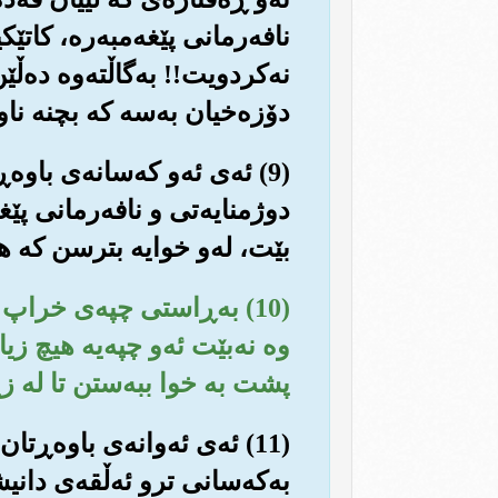
نافه‌رمانی پێغه‌مبه‌ره‌، کا
نه‌کردویت!! به‌گاڵته‌وه ده‌ڵ
دۆزه‌خیان به‌سه که بچنه ناو
(9) ئه‌ی ئه‌و که‌سانه‌ی باوه
دوژمنایه‌تی و نافه‌رمانی پێغ
بێت، له‌و خوایه بترسن که هه‌ر
(10) به‌ڕاستی چپه‌ی خراپ و
وه نه‌بێت ئه‌و چپه‌یه هیچ زی
پشت به خوا ببه‌ستن تا له زی
(11) ئه‌ی ئه‌وانه‌ی باوه‌ڕ
به‌که‌سانی ترو ئه‌ڵقه‌ی دانی