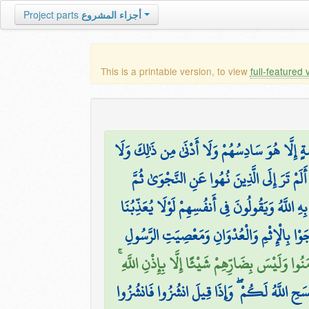
أجزاء المشروع
Project parts
This is a printable version, to view
full-featured 
ةٍ إِلَّا هُوَ سَادِسُهُمْ وَلَا أَدْنَىٰ مِن ذَٰلِكَ وَلَا
أَلَمْ تَرَ إِلَى الَّذِينَ نُهُوا عَنِ النَّجْوَىٰ ثُمَّ
 اللَّهُ وَيَقُولُونَ فِي أَنفُسِهِمْ لَوْلَا يُعَذِّبُنَا
َاجَوْا بِالْإِثْمِ وَالْعُدْوَانِ وَمَعْصِيَتِ الرَّسُولِ
ُوا وَلَيْسَ بِضَارِّهِمْ شَيْئًا إِلَّا بِإِذْنِ اللَّهِ ۚ
سَحِ اللَّهُ لَكُمْ ۖ وَإِذَا قِيلَ انشُزُوا فَانشُزُوا