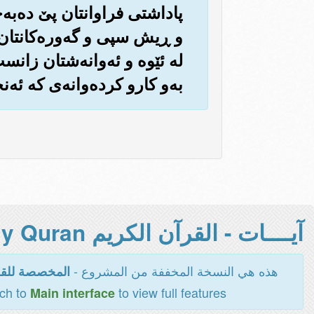
پاداشتی فراوانتان پێ ده‌به
و ڕیش سپی و گه‌وره‌کانتان) 
له ئێوه و ئه‌وانه‌شتان زانست 
به‌و کارو کرده‌وانه‌ی که ئه‌ن
آيــــات - القرآن الكريم Holy Quran -
هذه هي النسخة المخففة من المشروع -
المخصصة للقر
tch to
to view full features
Main interface