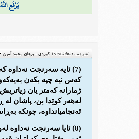
يَرْفَعِ اللَّ
الترجمة Translation
كوردي - برهان محمد أمين
(7) ئایه سه‌رنجت نه‌داوه ک
که‌س نیه چپه بکه‌ن به‌یه‌که‌و
ژمارانه که‌متر یان زیاتریش ن
له‌هه‌ر کوێدا بن، پاشان له ڕۆ
ئه‌نجامیانداوه‌، چونکه به‌ڕا
(8) ئایا سه‌رنجت نه‌داوه له
ئه‌و ڕه‌فتاره‌ی که لێیان قه‌