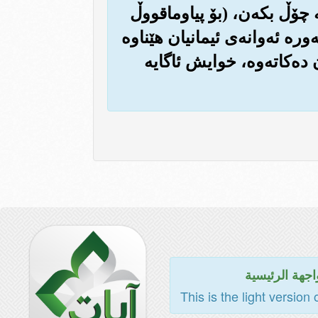
چۆڵ بکه‌ن، (بۆ پیاوماقووڵ
ره ئه‌وانه‌ی ئیمانیان هێناوه
 ده‌کاته‌وه‌، خوایش ئاگایه
اجهة الرئيسية
This is the light version 