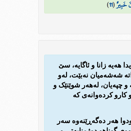
نَ خَبِيرٌ
(
11
)
ا هه‌یه زانا و ئاگایه‌، سێ
ته شه‌شه‌میان نه‌بێت، له‌و
 و چپه‌یان، له‌هه‌ر شوێنێک و
و کارو کرده‌وانه‌ی که
ودوا هه‌ر ده‌گه‌ڕێنه‌وه سه‌ر
‌مووی گوناهو دوژمنایه‌تی و