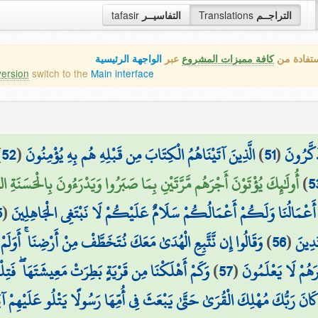
التراجــم
Translations
التفاسيــر
tafasir
ستفادة من
كافة مميزات المشروع
عبر
الواجهة الرئيسية
version
switch to the
Main interface
ذَكَّرُونَ
(
51
)
الَّذِينَ آتَيْنَاهُمُ الْكِتَابَ مِن قَبْلِهِ هُم بِهِ يُؤْمِنُونَ
(
52
)
5
)
أُولَٰئِكَ يُؤْتَوْنَ أَجْرَهُم مَّرَّتَيْنِ بِمَا صَبَرُوا وَيَدْرَءُونَ بِالْحَسَنَةِ السَّ
َا أَعْمَالُنَا وَلَكُمْ أَعْمَالُكُمْ سَلَامٌ عَلَيْكُمْ لَا نَبْتَغِي الْجَاهِلِينَ
(
5
َدِينَ
(
56
)
وَقَالُوا إِن نَّتَّبِعِ الْهُدَىٰ مَعَكَ نُتَخَطَّفْ مِنْ أَرْضِنَا ۚ أَوَلَمْ
رَهُمْ لَا يَعْلَمُونَ
(
57
)
وَكَمْ أَهْلَكْنَا مِن قَرْيَةٍ بَطِرَتْ مَعِيشَتَهَا ۖ فَت
َانَ رَبُّكَ مُهْلِكَ الْقُرَىٰ حَتَّىٰ يَبْعَثَ فِي أُمِّهَا رَسُولًا يَتْلُو عَلَيْهِمْ آيَاتِ