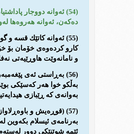
(54) ئه‌وانه دووجار پاداش
ده‌كه‌ن، ئه‌وانه هه‌روه‌ها ل
(55) ئه‌وانه كاتێك قسه و 
كارو كرده‌وه‌ی خۆمان بۆ خۆ
و نامانه‌وێت هاوڕێیه‌تی نه‌ف
(56) به‌ڕاستی ئه‌ی پێغه‌
به‌ڵكو خوا هه‌ر كه‌سێكی بو
به‌وانه‌ی كه ڕێبازی هیدایه‌تی
(57) (قوڕه‌یش و باوه‌ڕلاو
به‌رنامه‌ی ئیسلام بكه‌وین له
ئێمه شوێنێكی دوور له‌سته‌م 