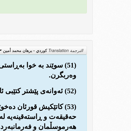
الترجمة Translation
كوردي - برهان محمد أمين
(51) سوێند به خوا به‌ڕاست
وه‌ربگرن.
(52) ئه‌وانه‌ی پێشتر كتێبی ئاسمانیمان پێ به‌خشیوون، ئه‌وان به‌و قورئانه باوه‌ڕ ده‌هێنن.
(53) كاتێكیش قورئان ده‌خو
حه‌قیقه‌ت و ڕاسته‌قینه‌یه له‌
هه‌رموسڵمان و فه‌رمانبه‌ردا