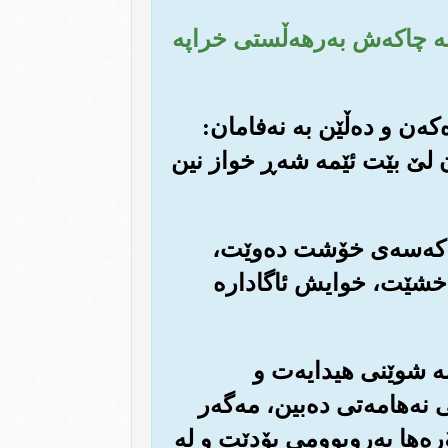
 به چاكه‌ش به‌رهه‌ڵستی خراپه
كه‌ن و ده‌ڵێن به نه‌فامان:
 لێ بێت ئێمه شه‌ڕ خواز نین
ه‌و كه‌سه‌ی خۆشت ده‌وێت،
ه‌خشێت، خوایش ئاگاداره
ێمه شوێنی هیدایه‌ت و
نه‌هامه‌تی ده‌بین، مه‌گه‌ر
ره‌ها به‌روبوومی بۆدێت و له