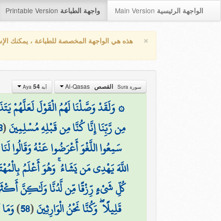
Printable Version
Main Version
الواجهة الرئيسية
واجهة الطباعة
×
هذه هي الواجهة المخصصة للطباعة ، يمكنك الإ
Al-Qasas
القصص
54
سورة Sura
آية Aya
۞ وَلَقَدْ وَصَّلْنَا لَهُمُ الْقَوْلَ لَعَلَّهُمْ يَتَ
مِن رَّبِّنَا إِنَّا كُنَّا مِن قَبْلِهِ مُسْلِمِينَ
(
3
سَمِعُوا اللَّغْوَ أَعْرَضُوا عَنْهُ وَقَالُوا لَن
اللَّهَ يَهْدِي مَن يَشَاءُ ۚ وَهُوَ أَعْلَمُ بِالْمُهْت
كُلِّ شَيْءٍ رِّزْقًا مِّن لَّدُنَّا وَلَٰكِنَّ أَكْثَ
قَلِيلًا ۖ وَكُنَّا نَحْنُ الْوَارِثِينَ
(
58
)
وَمَا ك