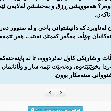
‌وه‌ر؟ هه‌موویشی ڕزق و به‌خششن له‌لایه‌ن ئێمه‌و
اكه‌ن.
ن له‌ناوبرد كه دانیشتوانی یاخی و له سنوور ده‌رچ
نه‌كانیان چۆڵه‌، مه‌گه‌ر كه‌مێك نه‌بێت، هه‌ر ئێم
وڵات و شارێكی كاول نه‌كردووه‌، تا له پایته‌خته‌كه‌
ه‌ردا بخوێنێته‌وه‌، وه‌نه‌بێت ئێمه شار و وڵاتانما
یشتووانی سته‌مكار بوون.
إضافة ترجمة
Add Translation