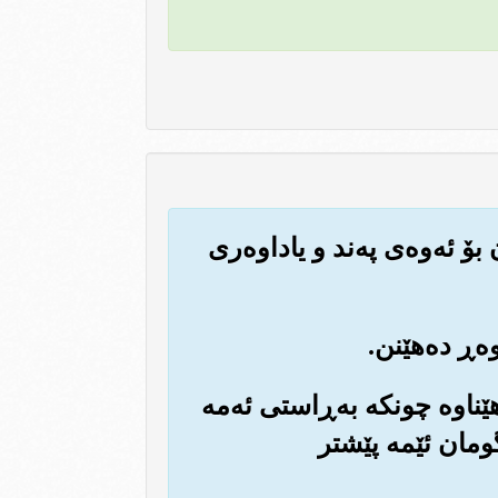
ۆ ئه‌وه‌ی په‌ند و یاداوه‌ری
 هێناوه چونكه به‌ڕاستی ئه‌مه
ێگومان ئێمه پێشتر