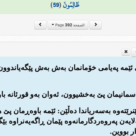
ظَالِمُونَ
(
59
)
392
الصفحة Page
ی ئێمه په‌یامی خۆمانمان به‌ش به‌ش پێگه‌یاندوون ب
ێنرێته‌وه به‌سه‌ریاندا ده‌ڵێن: ئێمه باوه‌ڕمان پێ
لایه‌ن په‌روه‌ردگارمانه‌وه پێمان ڕاگه‌یه‌نراوه ب
ر بووین.