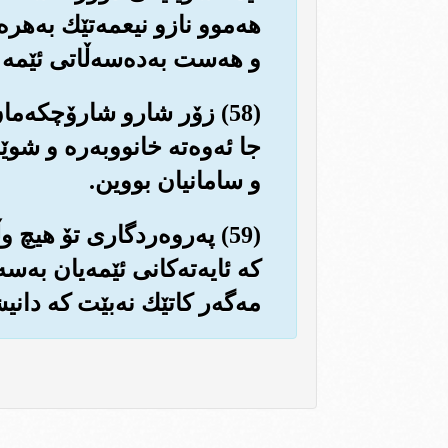
هه‌موو نازو نیعمه‌تێك به‌هره
و هه‌ست به‌ده‌سه‌ڵاتی ئێمه ن
(58) زۆر شارو شارۆچكه‌ما
جا ئه‌وه‌ته خانووبه‌ره و شوێ
و سامانیان بووین.
(59) په‌روه‌ردگاری تۆ هیچ 
كه ئایه‌ته‌كانی ئێمه‌یان به‌س
مه‌گه‌ر كاتێك نه‌بێت كه دان