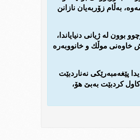
ه‌، به‌ڵام زۆربه‌یان نازانن
وو بوون له ژیانی دنیایاندا،
ه‌ش خاوه‌نی موڵك و خانووبه‌ره
یدا پێغه‌مبه‌رێكی نه‌ناردبێت
ن كاول كردبێت به‌بێ هۆ،