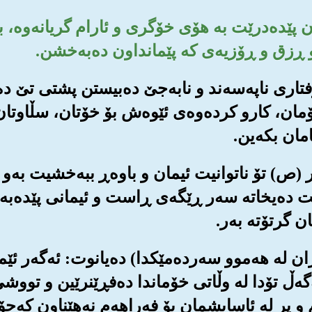
تیان پێده‌درێت به هۆی خۆگری و ئارام گریانه‌وه‌،
ه‌و ڕزق و ڕۆزیه‌ی كه پێمانداون ده‌به‌خشن.
گوفتاری ناپه‌سه‌ند و نابه‌جێ ده‌بیستن پشتی تێ ده‌
مان، كارو كرده‌وه‌ی ئێوه‌ش بۆ خۆتان، سڵاوتان
امان بكه‌ین.
مبه‌ر (ص) تۆ ناتوانیت ئیمان و باوه‌ڕ ببه‌خشیت ب
ێت ده‌یخاته سه‌ر ڕێگه‌ی ڕاست و ئیمانی پێده‌ب
ان گرتۆته به‌ر.
ازان له هه‌موو سه‌رده‌مێكدا) ده‌یانوت: ئه‌گه‌ر ئ
‌گه‌ڵ تۆدا له وڵاتی خۆماندا ده‌فڕێنرێین و تووشی 
و پر له ئاسایشمان بۆ فه‌راهه‌م نه‌هێناون كه‌جۆ