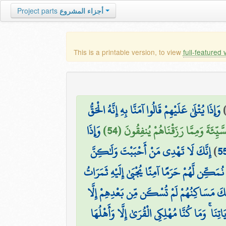
أجزاء المشروع
Project parts
This is a printable version, to view
full-featured 
وَإِذَا يُتْلَىٰ عَلَيْهِمْ قَالُوا آمَنَّا بِهِ إِنَّهُ الْحَقُّ
يِّئَةَ وَمِمَّا رَزَقْنَاهُمْ يُنفِقُونَ (54)
وَإِذَا
5
)
إِنَّكَ لَا تَهْدِي مَنْ أَحْبَبْتَ وَلَٰكِنَّ
 نُمَكِّن لَّهُمْ حَرَمًا آمِنًا يُجْبَىٰ إِلَيْهِ ثَمَرَاتُ
ِلْكَ مَسَاكِنُهُمْ لَمْ تُسْكَن مِّن بَعْدِهِمْ إِلَّا
نَا ۚ وَمَا كُنَّا مُهْلِكِي الْقُرَىٰ إِلَّا وَأَهْلُهَا