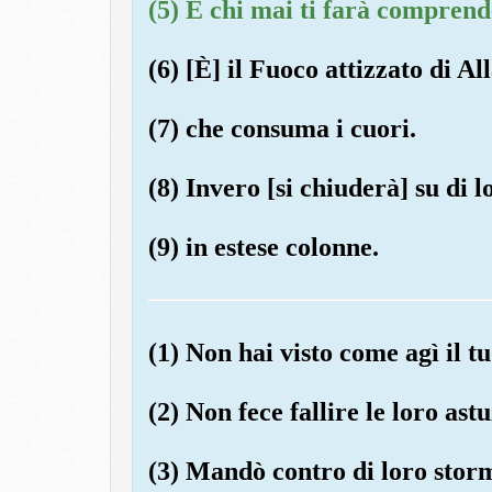
(5) E chi mai ti farà comprend
(6) [È] il Fuoco attizzato di Al
(7) che consuma i cuori.
(8) Invero [si chiuderà] su di l
(9) in estese colonne.
(1) Non hai visto come agì il t
(2) Non fece fallire le loro ast
(3) Mandò contro di loro storm