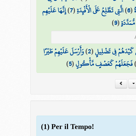
إِنَّهَا عَلَيْهِم
)
7
(
الَّتِي تَطَّلِعُ عَلَى الْأَفْئِدَةِ
)
6
(
ُ
)
9
(
ُمَدَّدَةٍ
وَأَرْسَلَ عَلَيْهِمْ طَيْرًا
)
2
(
لْ كَيْدَهُمْ فِي تَضْلِيلٍ
)
5
(
فَجَعَلَهُمْ كَعَصْفٍ مَّأْكُولٍ
(1) Per il Tempo!