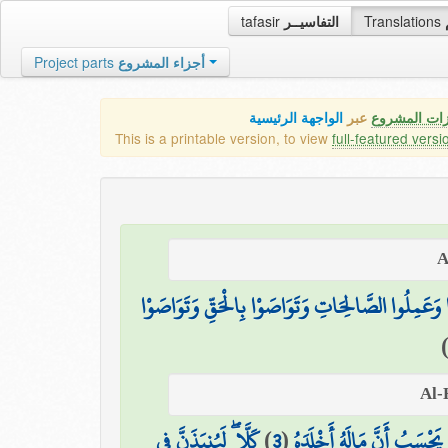
tafasir
التفاسيــر
Translations
Project parts
أجزاء المشروع
زات المشروع
عبر
الواجهة الرئيسية
This is a printable version, to view
full-featured versi
ُوا وَعَمِلُوا الصَّالِحَاتِ وَتَوَاصَوْا بِالْحَقِّ وَتَوَاصَوْا
كَلَّا ۖ لَيُنبَذَنَّ فِي
)
3
(
يَحْسَبُ أَنَّ مَالَهُ أَخْلَدَهُ