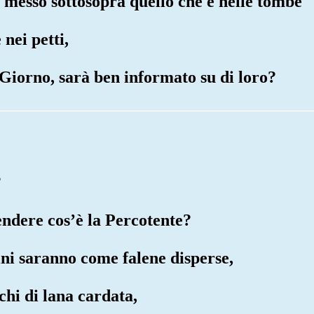
 messo sottosopra quello che è nelle tombe
 nei petti,
l Giorno, sarà ben informato su di loro?
?
endere cos’è la Percotente?
mini saranno come falene disperse,
chi di lana cardata,