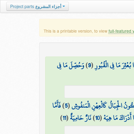
Project parts
أجزاء المشروع
This is a printable version, to view
full-featured 
وَحُصِّلَ مَا فِي
)
9
(
۞ ُعْثِرَ مَا فِي الْقُبُورِ
فَأَمَّا
)
5
(
ُونُ الْجِبَالُ كَالْعِهْنِ الْمَنفُوشِ
)
11
(
نَارٌ حَامِيَةٌ
)
10
(
 أَدْرَاكَ مَا هِيَهْ