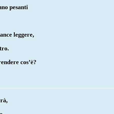
anno pesanti
lance leggere,
tro.
rendere cos’è?
rrà,
e.