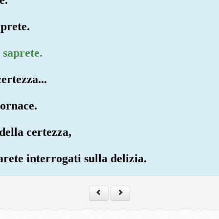
aprete.
 saprete.
ertezza...
Fornace.
della certezza,
rete interrogati sulla delizia.