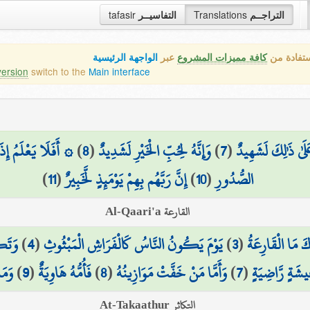
tafasir
التفاسيــر
Translations
التراجــم
ستفادة من
كافة مميزات المشروع
عبر
الواجهة الرئيسية
version
switch to the
Main interface
أَفَلَا يَعْلَمُ إِذَا ب
)
8
(
وَإِنَّهُ لِحُبِّ الْخَيْرِ لَشَدِيدٌ
)
7
(
عَلَىٰ ذَٰلِكَ لَشَهِيدٌ
)
11
(
إِنَّ رَبَّهُم بِهِمْ يَوْمَئِذٍ لَّخَبِيرٌ
)
10
(
الصُّدُورِ
القارعة Al-Qaari'a
وَتَك
)
4
(
يَوْمَ يَكُونُ النَّاسُ كَالْفَرَاشِ الْمَبْثُوثِ
)
3
(
كَ مَا الْقَارِعَةُ
وَمَا
)
9
(
فَأُمُّهُ هَاوِيَةٌ
)
8
(
وَأَمَّا مَنْ خَفَّتْ مَوَازِينُهُ
)
7
(
يشَةٍ رَّاضِيَةٍ
التكاثر At-Takaathur