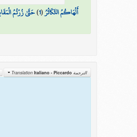
حَتَّىٰ زُرْتُمُ الْمَقَابِ
)
1
(
أَلْهَاكُمُ التَّكَاثُرُ
Italiano - Piccardo
الترجمة Translation