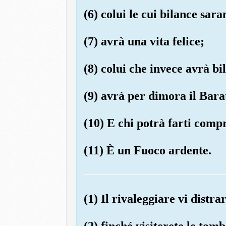
(6) colui le cui bilance sar
(7) avrà una vita felice;
(8) colui che invece avrà bi
(9) avrà per dimora il Bara
(10) E chi potrà farti comp
(11) È un Fuoco ardente.
(1) Il rivaleggiare vi distra
(2) finché visiterete le tomb