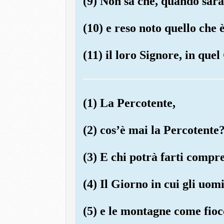
(9) Non sa che, quando sarà
(10) e reso noto quello che è
(11) il loro Signore, in que
(1) La Percotente,
(2) cos’è mai la Percotente
(3) E chi potrà farti compr
(4) Il Giorno in cui gli uo
(5) e le montagne come fioc