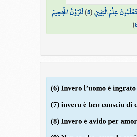
لَتَرَوُنَّ الْجَحِيمَ
)
5
(
 تَعْلَمُونَ عِلْمَ الْيَقِينِ
)
(6) Invero l’uomo è ingrato 
(7) invero è ben conscio di c
(8) Invero è avido per amor