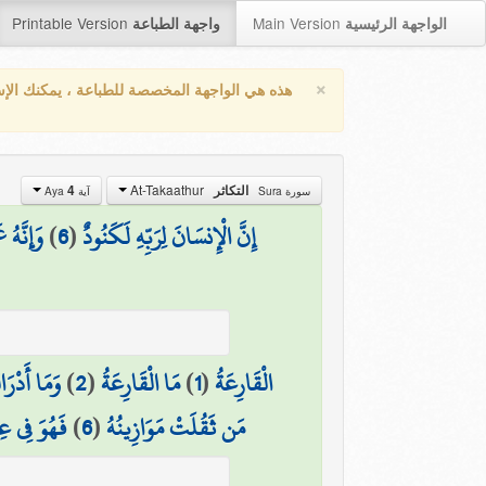
Printable Version
Main Version
الواجهة الرئيسية
واجهة الطباعة
×
هذه هي الواجهة المخصصة للطباعة ، يمكنك الإ
At-Takaathur
4
التكاثر
سورة Sura
آية Aya
وَإِنَّهُ 
)
6
(
إِنَّ الْإِنسَانَ لِرَبِّهِ لَكَنُودٌ
وَمَا أَدْرَا
)
2
(
مَا الْقَارِعَةُ
)
1
(
الْقَارِعَةُ
فَهُوَ فِي عِ
)
6
(
مَن ثَقُلَتْ مَوَازِينُهُ