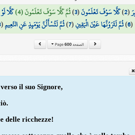
كَلَّا لَوْ
ثُمَّ كَلَّا سَوْفَ تَعْلَمُونَ (4)
)
3
(
كَلَّا سَوْفَ تَعْلَمُونَ
)
2
(
رَ
8
(
ثُمَّ لَتُسْأَلُنَّ يَوْمَئِذٍ عَنِ النَّعِيمِ
)
7
(
ثُمَّ لَتَرَوُنَّهَا عَيْنَ الْيَقِينِ
)
6
(
600
الصفحة Page
verso il suo Signore,
iò.
e delle ricchezze!