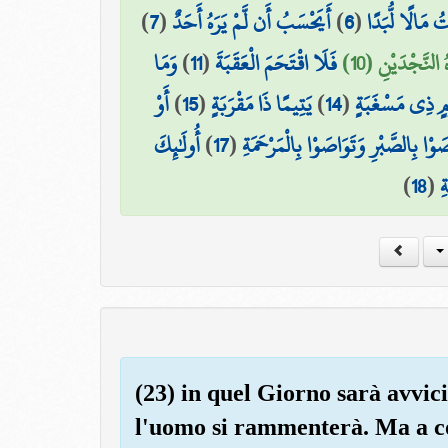
)
7
(
أَيَحْسَبُ أَن لَّمْ يَرَهُ أَحَدٌ
)
6
(
 مَالًا لُّبَدًا
وَمَا
)
11
(
فَلَا اقْتَحَمَ الْعَقَبَةَ
ُ النَّجْدَيْنِ (10
أَوْ
)
15
(
يَتِيمًا ذَا مَقْرَبَةٍ
)
14
(
وْمٍ ذِي مَسْغَبَةٍ
أُولَٰئِكَ
)
17
(
َوْا بِالصَّبْرِ وَتَوَاصَوْا بِالْمَرْحَمَةِ
)
18
(
ِ
(23) in quel Giorno sarà avvic
l'uomo si rammenterà. Ma a c