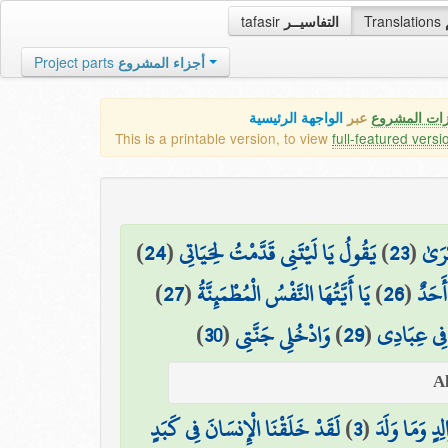
tafasir
التفاسيــر
Translations
Project parts
أجزاء المشروع
زات المشروع
عبر
الواجهة الرئيسية
This is a printable version, to view
full-featured versi
)
24
(
يَقُولُ يَا لَيْتَنِي قَدَّمْتُ لِحَيَاتِي
)
23
(
كْرَىٰ
)
27
(
يَا أَيَّتُهَا النَّفْسُ الْمُطْمَئِنَّةُ
)
26
(
أَحَدٌ
)
30
(
وَادْخُلِي جَنَّتِي
)
29
(
فِي عِبَادِي
لَقَدْ خَلَقْنَا الْإِنسَانَ فِي كَبَدٍ
)
3
(
لِدٍ وَمَا وَلَدَ