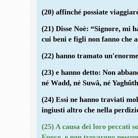
(20) affinché possiate viaggiar
(21) Disse Noè: “Signore, mi h
cui beni e figli non fanno che
(22) hanno tramato un'enorm
(23) e hanno detto: Non abban
né Wadd, né Suwâ, né Yaghûth,
(24) Essi ne hanno traviati mol
ingiusti altro che nella perdiz
(25) A causa dei loro peccati so
Fuoco, e non trovarono nessun 