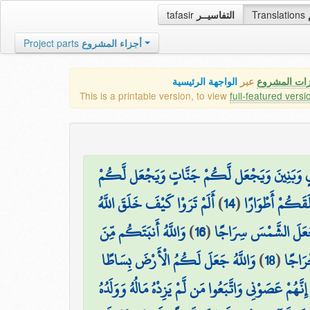
tafasir
التفاسيــر
Translations
Project parts
أجزاء المشروع
زات المشروع
عبر
الواجهة الرئيسية
This is a printable version, to view
full-featured versi
لٍ وَبَنِينَ وَيَجْعَل لَّكُمْ جَنَّاتٍ وَيَجْعَل لَّكُمْ
أَلَمْ تَرَوْا كَيْفَ خَلَقَ اللَّهُ
)
14
(
َقَكُمْ أَطْوَارًا
وَاللَّهُ أَنبَتَكُم مِّنَ
)
16
(
َجَعَلَ الشَّمْسَ سِرَاجًا
وَاللَّهُ جَعَلَ لَكُمُ الْأَرْضَ بِسَاطًا
)
18
(
رَاجًا
نَّهُمْ عَصَوْنِي وَاتَّبَعُوا مَن لَّمْ يَزِدْهُ مَالُهُ وَوَلَدُهُ