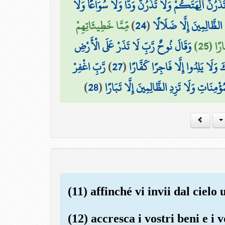
تَذَرُنَّ آلِهَتَكُمْ وَلَا تَذَرُنَّ وَدًّا وَلَا سُوَاعًا وَلَا
مِّمَّا خَطِيئَاتِهِمْ
)
24
(
ِ الظَّالِمِينَ إِلَّا ضَلَالًا
رًا (25
وَقَالَ نُوحٌ رَّبِّ لَا تَذَرْ عَلَى الْأَرْضِ
رَّبِّ اغْفِرْ
)
27
(
 وَلَا يَلِدُوا إِلَّا فَاجِرًا كَفَّارًا
)
28
(
ُؤْمِنَاتِ وَلَا تَزِدِ الظَّالِمِينَ إِلَّا تَبَارًا
(11) affinché vi invii dal ciel
(12) accresca i vostri beni e i v