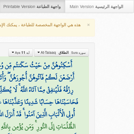
Printable Version
Main Version
الواجهة الرئيسية
واجهة الطباعة
×
هذه هي الواجهة المخصصة للطباعة ، يمكنك الإ
At-Talaaq
11
الطلاق
سورة Sura
آية Aya
أَسْكِنُوهُنَّ مِنْ حَيْثُ سَكَنتُم مِّن وُجْدِكُ
أَرْضَعْنَ لَكُمْ فَآتُوهُنَّ أُجُورَهُنَّ ۖ وَأْت
رِزْقُهُ فَلْيُنفِقْ مِمَّا آتَاهُ اللَّهُ ۚ لَا يُكَل
فَحَاسَبْنَاهَا حِسَابًا شَدِيدًا وَعَذَّبْنَاهَا ع
أُولِي الْأَلْبَابِ الَّذِينَ آمَنُوا ۚ قَدْ أَنزَلَ الل
الظُّلُمَاتِ إِلَى النُّورِ ۚ وَمَن يُؤْمِن بِاللَّهِ)