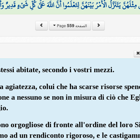
هُنَّ يَتَنَزَّلُ الْأَمْرُ بَيْنَهُنَّ لِتَعْلَمُوا أَنَّ اللَّهَ عَلَىٰ كُلِّ شَيْءٍ قَدِيرٌ 
559
الصفحة Page
tessi abitate, secondo i vostri mezzi.
a agiatezza, colui che ha scarse risorse spen
ne a nessuno se non in misura di ciò che Egl
io.
no orgogliose di fronte all'ordine del loro S
 ad un rendiconto rigoroso, e le castigamm