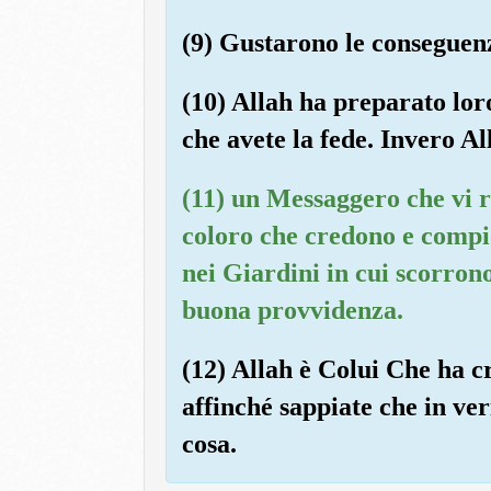
(9) Gustarono le conseguenze
(10) Allah ha preparato loro
che avete la fede. Invero Al
(11) un Messaggero che vi rec
coloro che credono e compio
nei Giardini in cui scorrono
buona provvidenza.
(12) Allah è Colui Che ha cr
affinché sappiate che in ve
cosa.