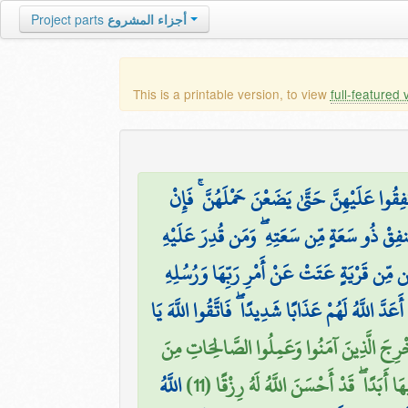
Project parts
أجزاء المشروع
This is a printable version, to view
full-featured 
وا عَلَيْهِنَّ حَتَّىٰ يَضَعْنَ حَمْلَهُنَّ ۚ فَإِنْ
ُنفِقْ ذُو سَعَةٍ مِّن سَعَتِهِ ۖ وَمَن قُدِرَ عَلَيْهِ
ِّن مِّن قَرْيَةٍ عَتَتْ عَنْ أَمْرِ رَبِّهَا وَرُسُلِهِ
أَعَدَّ اللَّهُ لَهُمْ عَذَابًا شَدِيدًا ۖ فَاتَّقُوا اللَّهَ يَا
ُخْرِجَ الَّذِينَ آمَنُوا وَعَمِلُوا الصَّالِحَاتِ مِنَ
َبَدًا ۖ قَدْ أَحْسَنَ اللَّهُ لَهُ رِزْقًا (11
اللَّهُ