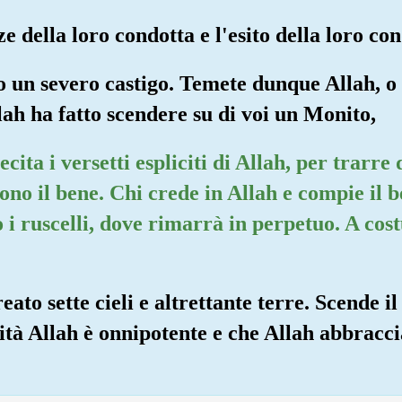
 della loro condotta e l'esito della loro co
 un severo castigo. Temete dunque Allah, o d
lah ha fatto scendere su di voi un Monito,
ita i versetti espliciti di Allah, per trarre 
no il bene. Chi crede in Allah e compie il be
 i ruscelli, dove rimarrà in perpetuo. A cos
eato sette cieli e altrettante terre. Scende i
rità Allah è onnipotente e che Allah abbracc