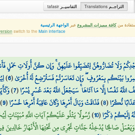
tafasir
التفاسيــر
Translations
التراجــم
ستفادة من
كافة مميزات المشروع
عبر
الواجهة الرئيسية
version
switch to the
Main interface
مْ وَلَا تُضَارُّوهُنَّ لِتُضَيِّقُوا عَلَيْهِنَّ ۚ وَإِن كُنَّ أُولَاتِ حَمْلٍ فَأَنفِقُ
لِي
)
6
(
َمِرُوا بَيْنَكُم بِمَعْرُوفٍ ۖ وَإِن تَعَاسَرْتُمْ فَسَتُرْضِعُ لَهُ أُخْرَىٰ
وَكَأَي
)
7
(
ِّفُ اللَّهُ نَفْسًا إِلَّا مَا آتَاهَا ۚ سَيَجْعَلُ اللَّهُ بَعْدَ عُسْرٍ يُسْرًا
)
9
(
فَذَاقَتْ وَبَالَ أَمْرِهَا وَكَانَ عَاقِبَةُ أَمْرِهَا خُسْرًا
)
8
(
َذَابًا نُّكْرًا
رَّسُولًا يَتْلُو عَلَيْكُمْ آيَاتِ اللَّهِ مُبَيِّنَاتٍ لِّي
)
10
(
َّهُ إِلَيْكُمْ ذِكْرًا
 وَيَعْمَلْ صَالِحًا يُدْخِلْهُ جَنَّاتٍ تَجْرِي مِن تَحْتِهَا الْأَنْهَارُ خَالِدِينَ فِيهَا أ