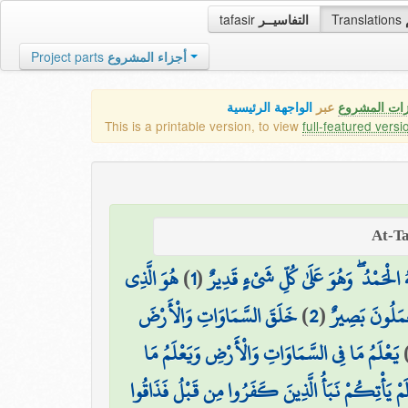
tafasir
التفاسيــر
Translations
Project parts
أجزاء المشروع
زات المشروع
عبر
الواجهة الرئيسية
This is a printable version, to view
full-featured versi
هُوَ الَّذِي
)
1
(
ُ الْحَمْدُ ۖ وَهُوَ عَلَىٰ كُلِّ شَيْءٍ قَدِيرٌ
خَلَقَ السَّمَاوَاتِ وَالْأَرْضَ
)
2
(
ْمَلُونَ بَصِيرٌ
يَعْلَمُ مَا فِي السَّمَاوَاتِ وَالْأَرْضِ وَيَعْلَمُ مَا
لَمْ يَأْتِكُمْ نَبَأُ الَّذِينَ كَفَرُوا مِن قَبْلُ فَذَاقُوا