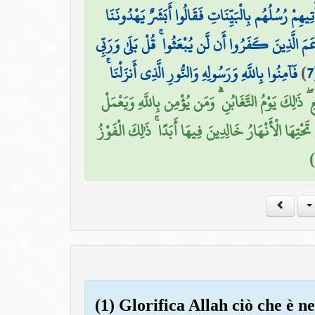
ْتِيهِمْ رُسُلُهُم بِالْبَيِّنَاتِ فَقَالُوا أَبَشَرٌ يَهْدُونَنَا
َمَ الَّذِينَ كَفَرُوا أَن لَّن يُبْعَثُوا ۚ قُلْ بَلَىٰ وَرَبِّي
فَآمِنُوا بِاللَّهِ وَرَسُولِهِ وَالنُّورِ الَّذِي أَنزَلْنَا ۚ
)
7
 ۖ ذَٰلِكَ يَوْمُ التَّغَابُنِ ۗ وَمَن يُؤْمِن بِاللَّهِ وَيَعْمَلْ
ِهَا الْأَنْهَارُ خَالِدِينَ فِيهَا أَبَدًا ۚ ذَٰلِكَ الْفَوْزُ
(1) Glorifica Allah ciò che è ne