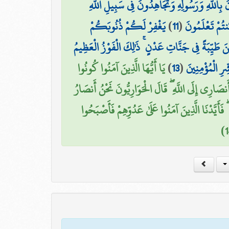
َ بِاللَّهِ وَرَسُولِهِ وَتُجَاهِدُونَ فِي سَبِيلِ اللَّهِ
يَغْفِرْ لَكُمْ ذُنُوبَكُمْ
)
11
(
تُمْ تَعْلَمُونَ
َيِّبَةً فِي جَنَّاتِ عَدْنٍ ۚ ذَٰلِكَ الْفَوْزُ الْعَظِيمُ
يَا أَيُّهَا الَّذِينَ آمَنُوا كُونُوا
)
13
(
ِرِ الْمُؤْمِنِينَ
نصَارِي إِلَى اللَّهِ ۖ قَالَ الْحَوَارِيُّونَ نَحْنُ أَنصَارُ
فَأَيَّدْنَا الَّذِينَ آمَنُوا عَلَىٰ عَدُوِّهِمْ فَأَصْبَحُوا