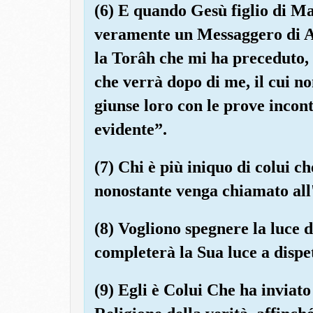
(6) E quando Gesù figlio di Mar
veramente un Messaggero di Al
la Torâh che mi ha preceduto,
che verrà dopo di me, il cui
giunse loro con le prove incont
evidente”.
(7) Chi è più iniquo di colui 
nonostante venga chiamato all'
(8) Vogliono spegnere la luce 
completerà la Sua luce a dispe
(9) Egli è Colui Che ha inviat