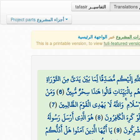
tafasir
التفاسيــر
Translations
Project parts
أجزاء المشروع
زات المشروع
عبر
الواجهة الرئيسية
This is a printable version, to view
full-featured versi
هِ إِلَيْكُم مُّصَدِّقًا لِّمَا بَيْنَ يَدَيَّ مِنَ التَّوْرَاةِ
وَمَنْ
)
6
(
ُم بِالْبَيِّنَاتِ قَالُوا هَٰذَا سِحْرٌ مُّبِينٌ
)
7
(
ِسْلَامِ ۚ وَاللَّهُ لَا يَهْدِي الْقَوْمَ الظَّالِمِينَ
هُوَ الَّذِي أَرْسَلَ رَسُولَهُ
)
8
(
لَوْ كَرِهَ الْكَافِرُونَ
يَا أَيُّهَا الَّذِينَ آمَنُوا هَلْ أَدُلُّكُمْ
)
9
(
مُشْرِكُونَ