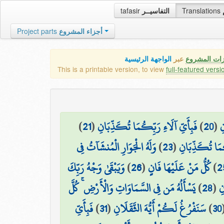
tafasir
التفاسيــر
Translations
Project parts
أجزاء المشروع
زات المشروع
عبر
الواجهة الرئيسية
This is a printable version, to view
full-featured versi
)
21
(
فَبِأَيِّ آلَاءِ رَبِّكُمَا تُكَذِّبَانِ
)
20
(
ِ
وَلَهُ الْجَوَارِ الْمُنشَآتُ فِي
)
23
(
كُمَا تُكَذِّبَانِ
وَيَبْقَىٰ وَجْهُ رَبِّكَ
)
26
(
كُلُّ مَنْ عَلَيْهَا فَانٍ
)
2
يَسْأَلُهُ مَن فِي السَّمَاوَاتِ وَالْأَرْضِ ۚ كُلَّ
)
28
(
نِ
فَبِأَيِّ
)
31
(
سَنَفْرُغُ لَكُمْ أَيُّهَ الثَّقَلَانِ
)
30