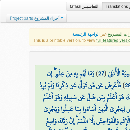
tafasir
التفاسيــر
Translations
Project parts
أجزاء المشروع
زات المشروع
عبر
الواجهة الرئيسية
This is a printable version, to view
full-featured versi
وَمَا لَهُم بِهِ مِنْ عِلْمٍ ۖ إِن
)
27
(
ِيَةَ الْأُنثَىٰ
فَأَعْرِضْ عَن مَّن تَوَلَّىٰ عَن ذِكْرِنَا وَلَمْ يُرِدْ
)
2
رَبَّكَ هُوَ أَعْلَمُ بِمَن ضَلَّ عَن سَبِيلِهِ وَهُوَ أَعْلَمُ
ْضِ لِيَجْزِيَ الَّذِينَ أَسَاءُوا بِمَا عَمِلُوا وَيَجْزِيَ
الْإِثْمِ وَالْفَوَاحِشَ إِلَّا اللَّمَمَ ۚ إِنَّ رَبَّكَ وَاسِعُ