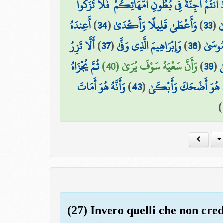
أَنتُمْ أَجِنَّةٌ فِي بُطُونِ أُمَّهَاتِكُمْ ۖ فَلَا تُزَكُّوا
أَعِندَهُ
)
34
(
وَأَعْطَىٰ قَلِيلًا وَأَكْدَىٰ
)
33
(
ىٰ
أَلَّا تَزِرُ
)
37
(
وَإِبْرَاهِيمَ الَّذِي وَفَّىٰ
)
36
(
مُوسَىٰ
ثُمَّ يُجْزَاهُ
وَأَنَّ سَعْيَهُ سَوْفَ يُرَىٰ (40)
)
39
(
ٰ
وَأَنَّهُ هُوَ أَمَاتَ
)
43
(
َهُ هُوَ أَضْحَكَ وَأَبْكَىٰ
)
(27) Invero quelli che non cred