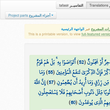
tafasir
التفاسيــر
Translations
Project parts
أجزاء المشروع
زات المشروع
عبر
الواجهة الرئيسية
This is a printable version, to view
full-featured versi
أَتَوَاصَوْا بِهِ ۚ بَلْ هُمْ قَوْمٌ
)
52
(
حِرٌ أَوْ مَجْنُونٌ
وَمَا
)
55
(
َكِّرْ فَإِنَّ الذِّكْرَىٰ تَنفَعُ الْمُؤْمِنِينَ
إِنَّ اللَّهَ
)
57
(
 مِّن رِّزْقٍ وَمَا أُرِيدُ أَن يُطْعِمُونِ
ذَنُوبًا مِّثْلَ ذَنُوبِ أَصْحَابِهِمْ فَلَا يَسْتَعْجِلُونِ
)
60
(
مِهِمُ الَّذِي يُوعَدُونَ