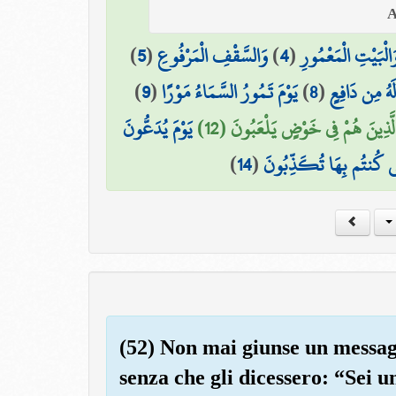
)
5
(
وَالسَّقْفِ الْمَرْفُوعِ
)
4
(
َالْبَيْتِ الْمَعْمُورِ
)
9
(
يَوْمَ تَمُورُ السَّمَاءُ مَوْرًا
)
8
(
لَهُ مِن دَافِعٍ
الَّذِينَ هُمْ فِي خَوْضٍ يَلْعَبُونَ (12
يَوْمَ يُدَعُّونَ
)
14
(
َّتِي كُنتُم بِهَا تُكَذِّبُونَ
(52) Non mai giunse un messagg
senza che gli dicessero: “Sei u