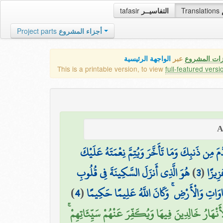
tafasir
التفاسيــر
Translations
Project parts
أجزاء المشروع
زات المشروع
عبر
الواجهة الرئيسية
This is a printable version, to view
full-featured versi
َدَّمَ مِن ذَنبِكَ وَمَا تَأَخَّرَ وَيُتِمَّ نِعْمَتَهُ عَلَيْكَ
هُوَ الَّذِي أَنزَلَ السَّكِينَةَ فِي قُلُوبِ
)
3
(
زِيزًا
)
4
(
سَّمَاوَاتِ وَالْأَرْضِ ۚ وَكَانَ اللَّهُ عَلِيمًا حَكِيمًا
ْأَنْهَارُ خَالِدِينَ فِيهَا وَيُكَفِّرَ عَنْهُمْ سَيِّئَاتِهِمْ