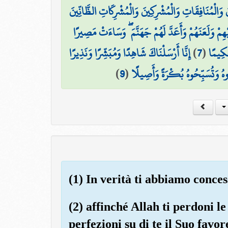
َ وَالْمُنَافِقَاتِ وَالْمُشْرِكِينَ وَالْمُشْرِكَاتِ الظَّانِّينَ
يْهِمْ وَلَعَنَهُمْ وَأَعَدَّ لَهُمْ جَهَنَّمَ ۖ وَسَاءَتْ مَصِيرًا
إِنَّا أَرْسَلْنَاكَ شَاهِدًا وَمُبَشِّرًا وَنَذِيرًا
)
7
(
َكِيمًا
)
9
(
ِّرُوهُ وَتُسَبِّحُوهُ بُكْرَةً وَأَصِيلًا
(1) In verità ti abbiamo conces
(2) affinché Allah ti perdoni le
perfezioni su di te il Suo favore