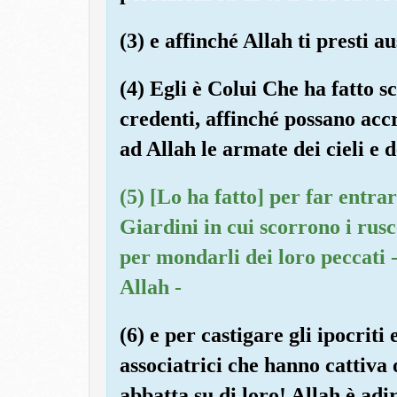
(3) e affinché Allah ti presti au
(4) Egli è Colui Che ha fatto s
credenti, affinché possano acc
ad Allah le armate dei cieli e d
(5) [Lo ha fatto] per far entrar
Giardini in cui scorrono i rus
per mondarli dei loro peccati 
Allah -
(6) e per castigare gli ipocriti e
associatrici che hanno cattiva 
abbatta su di loro! Allah è adir