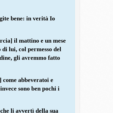
gite bene: in verità Io
cia] il mattino e un mese
di lui, col permesso del
rdine, gli avremmo fatto
i] come abbeveratoi e
 invece sono ben pochi i
he li avvertì della sua