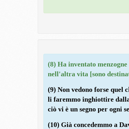
(8) Ha inventato menzogne 
nell'altra vita [sono destina
(9) Non vedono forse quel ch
li faremmo inghiottire dalla
ciò vi è un segno per ogni s
(10) Già concedemmo a Davi