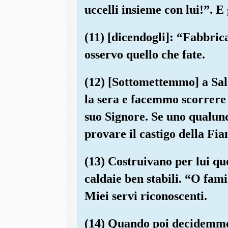
uccelli insieme con lui!”. E
(11) [dicendogli]: “Fabbrica
osservo quello che fate.
(12) [Sottomettemmo] a Sal
la sera e facemmo scorrere 
suo Signore. Se uno qualunq
provare il castigo della Fi
(13) Costruivano per lui qu
caldaie ben stabili. “O fami
Miei servi riconoscenti.
(14) Quando poi decidemmo c