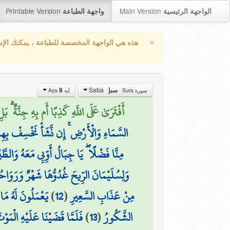
Printable Version
Main Version
الواجهة الرئيسية
واجهة الطباعة
×
هذه هي الواجهة المخصصة للطباعة ، يمكنك الإ
Saba
8
سبإ
سورة Sura
آية Aya
أَفْتَرَىٰ عَلَى اللَّهِ كَذِبًا أَم بِهِ جِنَّةٌ ۗ ب)
السَّمَاءِ وَالْأَرْضِ ۚ إِن نَّشَأْ نَخْسِفْ بِهِمُ
مِنَّا فَضْلًا ۖ يَا جِبَالُ أَوِّبِي مَعَهُ وَالطَّيْرَ 
وَلِسُلَيْمَانَ الرِّيحَ غُدُوُّهَا شَهْرٌ وَرَوَاحُهَا
يَعْمَلُونَ لَهُ مَ
)
12
(
مِنْ عَذَابِ السَّعِيرِ
فَلَمَّا قَضَيْنَا عَلَيْهِ الْمَوْت
)
13
(
الشَّكُورُ