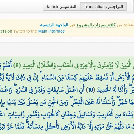
tafasir
التفاسيــر
Translations
التراجــم
ستفادة من
كافة مميزات المشروع
عبر
الواجهة الرئيسية
version
switch to the
Main interface
َلِ الَّذِينَ لَا يُؤْمِنُونَ بِالْآخِرَةِ فِي الْعَذَابِ وَالضَّلَالِ الْبَعِيدِ (8
أَفَلَمْ 
 الْأَرْضَ أَوْ نُسْقِطْ عَلَيْهِمْ كِسَفًا مِّنَ السَّمَاءِ ۚ إِنَّ فِي ذَٰلِكَ لَآيَةً لِّك
أَنِ اعْمَلْ سَابِغَاتٍ وَقَدِّرْ فِي السَّرْدِ ۖ وَاعْمَلُ
)
10
(
ۖ وَأَلَنَّا لَهُ الْحَدِيدَ
 شَهْرٌ ۖ وَأَسَلْنَا لَهُ عَيْنَ الْقِطْرِ ۖ وَمِنَ الْجِنِّ مَن يَعْمَلُ بَيْنَ يَدَيْهِ بِإِذْ
ا يَشَاءُ مِن مَّحَارِيبَ وَتَمَاثِيلَ وَجِفَانٍ كَالْجَوَابِ وَقُدُورٍ رَّاسِيَاتٍ ۚ اعْ
َ مَا دَلَّهُمْ عَلَىٰ مَوْتِهِ إِلَّا دَابَّةُ الْأَرْضِ تَأْكُلُ مِنسَأَتَهُ ۖ فَلَمَّا خَرَّ تَب