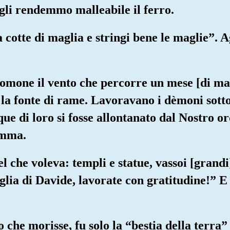
 gli rendemmo malleabile il ferro.
 cotte di maglia e stringi bene le maglie”. A
omone il vento che percorre un mese [di mar
la fonte di rame. Lavoravano i dèmoni sotto 
ue di loro si fosse allontanato dal Nostro o
amma.
el che voleva: templi e statue, vassoi [grand
glia di Davide, lavorate con gratitudine!” E
he morisse, fu solo la “bestia della terra” c