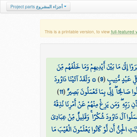
Project parts
أجزاء المشروع
This is a printable version, to view
full-featured 
يَرَوْا إِلَىٰ مَا بَيْنَ أَيْدِيهِمْ وَمَا خَلْفَهُم مِّنَ
۞ وَلَقَدْ آتَيْنَا دَاوُودَ
)
9
(
ُلِّ عَبْدٍ مُّنِيبٍ
)
11
(
وا صَالِحًا ۖ إِنِّي بِمَا تَعْمَلُونَ بَصِيرٌ
نِ رَبِّهِ ۖ وَمَن يَزِغْ مِنْهُمْ عَنْ أَمْرِنَا نُذِقْهُ
مَلُوا آلَ دَاوُودَ شُكْرًا ۚ وَقَلِيلٌ مِّنْ عِبَادِيَ
َيَّنَتِ الْجِنُّ أَن لَّوْ كَانُوا يَعْلَمُونَ الْغَيْبَ مَا